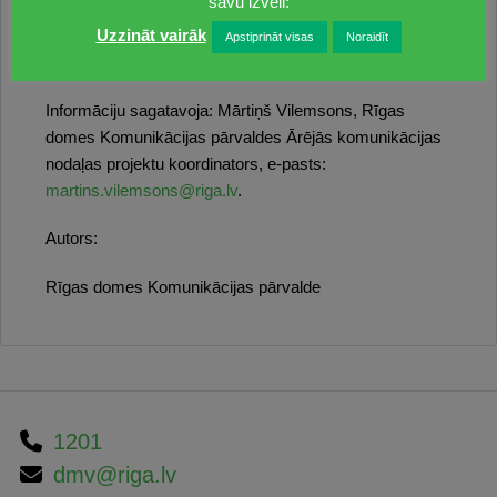
savu izvēli:
Esplanāde ir daļa no UNESCO pasaules kultūras
Uzzināt vairāk
mantojuma. Veicot seguma maiņas darbus, parkā
Apstiprināt visas
Noraidīt
netiks aizskartas vai bojātas esošās kultūras vērtības.
Informāciju sagatavoja: Mārtiņš Vilemsons, Rīgas
domes Komunikācijas pārvaldes Ārējās komunikācijas
nodaļas projektu koordinators, e-pasts:
martins.vilemsons@riga.lv
.
Autors:
Rīgas domes Komunikācijas pārvalde
1201
dmv@riga.lv