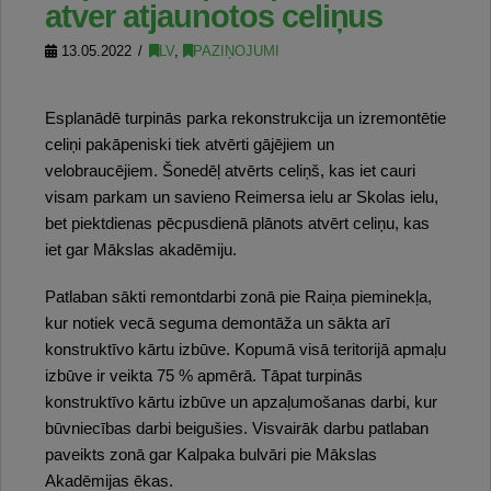
atver atjaunotos celiņus
13.05.2022
LV
,
PAZIŅOJUMI
Esplanādē turpinās parka rekonstrukcija un izremontētie
celiņi pakāpeniski tiek atvērti gājējiem un
velobraucējiem. Šonedēļ atvērts celiņš, kas iet cauri
visam parkam un savieno Reimersa ielu ar Skolas ielu,
bet piektdienas pēcpusdienā plānots atvērt celiņu, kas
iet gar Mākslas akadēmiju.
Patlaban sākti remontdarbi zonā pie Raiņa pieminekļa,
kur notiek vecā seguma demontāža un sākta arī
konstruktīvo kārtu izbūve. Kopumā visā teritorijā apmaļu
izbūve ir veikta 75 % apmērā. Tāpat turpinās
konstruktīvo kārtu izbūve un apzaļumošanas darbi, kur
būvniecības darbi beigušies. Visvairāk darbu patlaban
paveikts zonā gar Kalpaka bulvāri pie Mākslas
Akadēmijas ēkas.