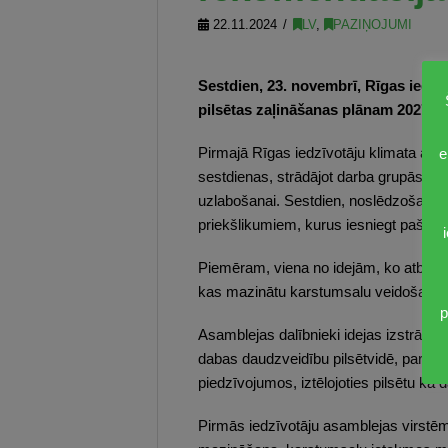
22.11.2024
LV
,
PAZIŅOJUMI
Sestdien, 23. novembrī, Rīgas iedzī
pilsētas zaļināšanas plānam 2027. –
e
Pirmajā Rīgas iedzīvotāju klimata asam
sestdienas, strādājot darba grupās, vel
uzlabošanai. Sestdien, noslēdzošajā t
priekšlikumiem, kurus iesniegt pašvald
Piemēram, viena no idejām, ko atbalst
kas mazinātu karstumsalu veidošanos, es
p
Asamblejas dalībnieki idejas izstrādā
dabas daudzveidību pilsētvidē, par n
piedzīvojumos, iztēlojoties pilsētu kā
Pirmās iedzīvotāju asamblejas virstē