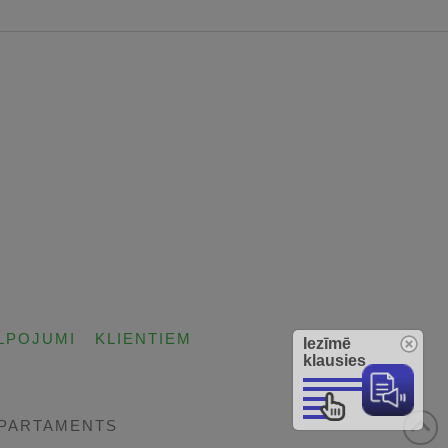
LPOJUMI
KLIENTIEM
Iezīmē
klausies
EPARTAMENTS