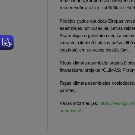
mazināšana, karstumsalu ietekmes mazin
rekomendācijas tika izstrādātas tieši
Pēdējos gados daudzās Eiropas valstī
asamblejas notikušas jau četras reizes,
Asamblejas organizatori cer, ka iedzī
izmantota ikvienā Latvijas pašvaldībā 
iedzīvotājiem un valsts institūcijām.
Rīgas klimata asambleju organizē bied
finansējumu projekta “CLIMAS: Pilsoņ
Rīgas klimata asamblejas noslēdzošā ti
pārstāvji.
Vairāk informācijas:
https://rea.riga.lv
asambleja/