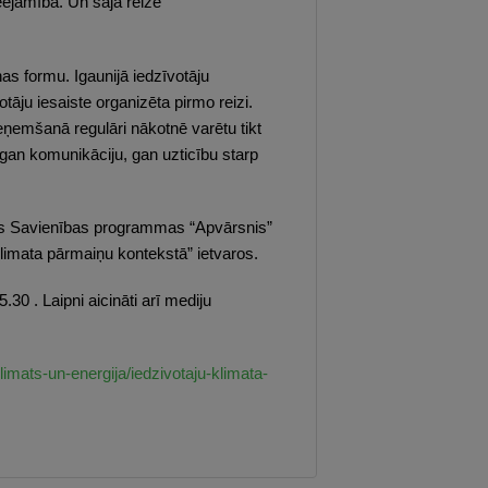
eejamība. Un šajā reizē
s formu. Igaunijā iedzīvotāju
tāju iesaiste organizēta pirmo reizi.
eņemšanā regulāri nākotnē varētu tikt
 gan komunikāciju, gan uzticību starp
opas Savienības programmas “Apvārsnis”
imata pārmaiņu kontekstā” ietvaros.
30 . Laipni aicināti arī mediju
limats-un-energija/iedzivotaju-klimata-