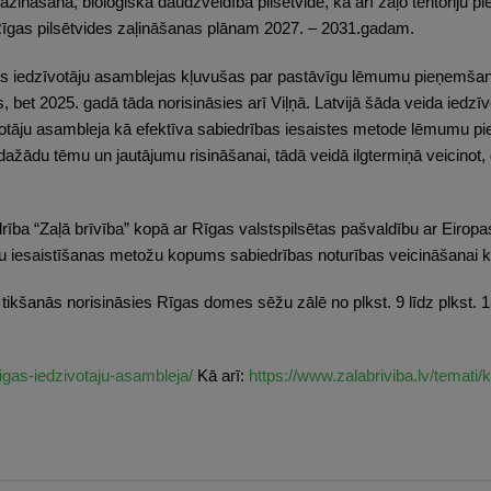
āšana, bioloģiskā daudzveidība pilsētvidē, kā arī zaļo teritoriju pi
 Rīgas pilsētvides zaļināšanas plānam 2027. – 2031.gadam.
s iedzīvotāju asamblejas kļuvušas par pastāvīgu lēmumu pieņemšana
 bet 2025. gadā tāda norisināsies arī Viļņā. Latvijā šāda veida iedzīvo
votāju asambleja kā efektīva sabiedrības iesaistes metode lēmumu pi
dažādu tēmu un jautājumu risināšanai, tādā veidā ilgtermiņā veicinot,
rība “Zaļā brīvība” kopā ar Rīgas valstspilsētas pašvaldību ar Eir
u iesaistīšanas metožu kopums sabiedrības noturības veicināšanai kl
kšanās norisināsies Rīgas domes sēžu zālē no plkst. 9 līdz plkst. 15.
/rigas-iedzivotaju-asambleja/
Kā arī:
https://www.zalabriviba.lv/temati/k