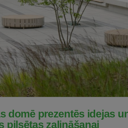
gas domē prezentēs idejas u
 pilsētas zaļināšanai