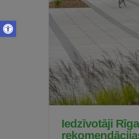
Open toolbar
Iedzīvotāji Rī
rekomendācijas