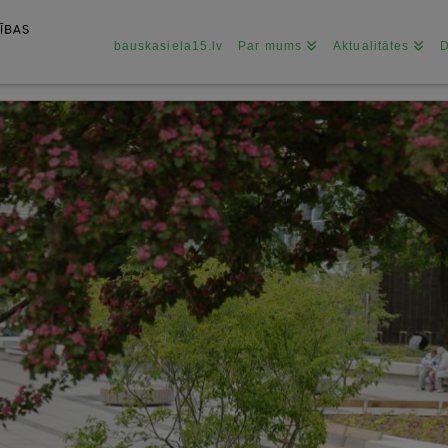
bauskasiela15.lv
Par mums
Aktualitātes