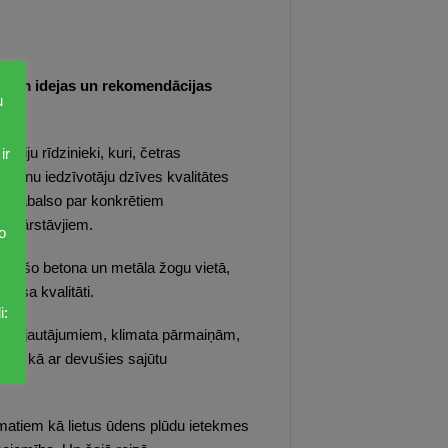
vjiem idejas un rekomendācijas
u
ir
iju rīdzinieki, kuri, četras
ināšanu iedzīvotāju dzīves kvalitātes
un jābalso par konkrētiem
as pārstāvjiem.
o
 esošo betona un metāla žogu vietā,
aisa kvalitāti.
i:
ītiem jautājumiem, klimata pārmaiņām,
em, kā ar devušies sajūtu
matiem kā lietus ūdens plūdu ietekmes