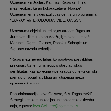
Uzņēmumā ir Juglas, Katrīnas, Rīgas un Tīreļu
mežniecības, kā arī kokaudzētava “Norupe”.
Uzņēmumam ir vides izglītības centrs un programma
“EkVidO” jeb “EKOLOĢIJA. VIDE. GAISS”.
Uzņēmuma objekti un teritorijas atrodas Rīgas un
Jūrmalas pilsētu, kā arī Ādažu, Ķekavas, Limbažu,
Mārupes, Ogres, Olaines, Ropažu, Salaspils un
Siguldas novadu teritorijās.
“Rīgas meži” ievēro labas korporatīvās pārvaldības
principus. Uzņēmums ieguvis starptautiskus
sertifikātus, kas apliecina videi draudzīgu, ekonomiski
pamatotu, sociāli atbildīgu un ilgtspējīgu meža
apsaimniekošanu.
Papildinformācijai: Ieva Geistere, SIA “Rīgas meži”
Stratēģiskās komunikācijas un sabiedrisko attiecību
daļa, e-pasts:
Ieva.Geistere@rigasmezi.lv