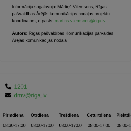
Informāciju sagatavoja: Mārtiņš Vilemsons, Rīgas
pašvaldības Ārējās komunikācijas nodaļas projektu
koordinators, e-pasts:
martins.vilemsons@riga.lv
.
Autors:
Rīgas pašvaldības Komunikācijas pārvaldes
Ārējās komunikācijas nodaļa
1201
dmv@riga.lv
Pirmdiena
Otrdiena
Trešdiena
Ceturtdiena
Piektd
08:30-17:00
08:00-17:00
08:00-17:00
08:00-17:00
08:00-1