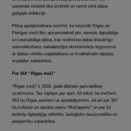
saņemtie viedokļi tika izvērtēti un ņemti vērā plāna
galīgajā redakcijā.
Plāna apstiprināšana nozīmē, ka turpmāk Rīgas un
Pierīgas meži tiks apsaimniekoti pēc vienota, ilgtspējīga
un caurspīdīga plāna, kas nodrošina dabai draudzīgu
saimniekošanu, sabalansējot ekonomiskos ieguvumus
ar dabas vērtību saglabāšanu un kvalitatīvām atpūtas
iespējām sabiedrībai.
Par SIA “Rīgas meži”
“Rīgas meži” ir 2008. gadā dibināts pašvaldības
uzņēmums. Tas rūpējas par apm. 63 tūkst. ha mežiem,
453 ha Rīgas parkiem un apstādījumiem, kā arī par 367
ha kultūras un atpūtas parku “Mežaparks” un par šo
teritoriju ilgtspējīgu attīstību, bioloģisko daudzveidību un
pieejamību sabiedrībai.