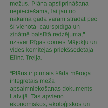
mežus. Plāna apstiprināšana
nepieciešama, lai jau no
nākamā gada varam strādāt pēc
šī vienotā, caurspīdīgā un
zinātnē balstītā redzējuma,”
uzsver Rīgas domes Mājokļu un
vides komitejas priekšsēdētāja
Elīna Treija.
“Plāns ir pirmais šāda mēroga
integrētais meža
apsaimniekošanas dokuments
Latvijā. Tas apvieno
ekonomiskos, ekoloģiskos un