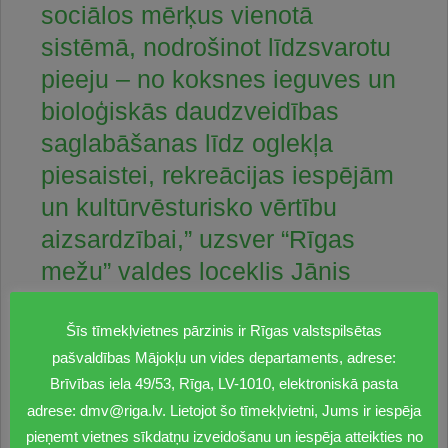
sociālos mērķus vienotā
sistēmā, nodrošinot līdzsvarotu
pieeju – no koksnes ieguves un
bioloģiskās daudzveidības
saglabāšanas līdz oglekļa
piesaistei, rekreācijas iespējām
un kultūrvēsturisko vērtību
aizsardzībai,” uzsver “Rīgas
mežu” valdes loceklis Jānis
Ģērmanis.
Šīs tīmekļvietnes pārzinis ir Rīgas valstspilsētas
pašvaldības Mājokļu un vides departaments, adrese:
Brīvības iela 49/53, Rīga, LV-1010, elektroniskā pasta
adrese: dmv@riga.lv. Lietojot šo tīmekļvietni, Jums ir iespēja
Plāns attiecas uz gandrīz 63 000 hektāru Rīgas un
pieņemt vietnes sīkdatņu izveidošanu un iespēja atteikties no
Pierīgas mežu, tostarp aizsargājamām dabas teritorijām