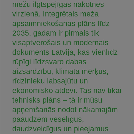
mežu ilgtspējīgas nākotnes
virzienā. Integrētais meža
apsaimniekošanas plāns līdz
2035. gadam ir pirmais tik
visaptverošais un modernais
dokuments Latvijā, kas vienlīdz
rūpīgi līdzsvaro dabas
aizsardzību, klimata mērķus,
rīdzinieku labsajūtu un
ekonomisko atdevi. Tas nav tikai
tehnisks plāns – tā ir mūsu
apņemšanās nodot nākamajām
paaudzēm veselīgus,
daudzveidīgus un pieejamus