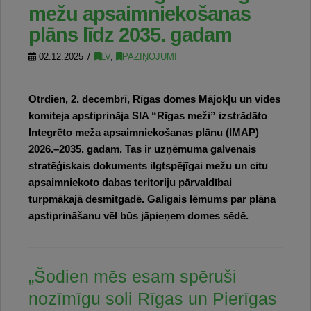
mežu apsaimniekošanas
plāns līdz 2035. gadam
02.12.2025
LV
,
PAZIŅOJUMI
Otrdien, 2. decembrī, Rīgas domes Mājokļu un vides
komiteja apstiprināja SIA “Rīgas meži” izstrādāto
Integrēto meža apsaimniekošanas plānu (IMAP)
2026.–2035. gadam. Tas ir uzņēmuma galvenais
stratēģiskais dokuments ilgtspējīgai mežu un citu
apsaimniekoto dabas teritoriju pārvaldībai
turpmākajā desmitgadē. Galīgais lēmums par plāna
apstiprināšanu vēl būs jāpieņem domes sēdē.
„Šodien mēs esam spēruši
nozīmīgu soli Rīgas un Pierīgas