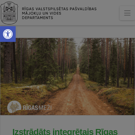
N
Open toolbar
Izstrādāts integrētais Rīgas