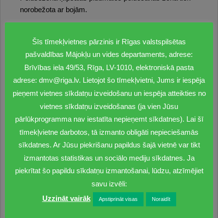
norobežota ar bojām.
Rīgā divas oficiālās peldvietas ir Lucavsalā un trīs pie
Šīs tīmekļvietnes pārzinis ir Rīgas valstspilsētas
jūras – Vecāķos, Vakarbuļļos un Daugavgrīvā. Tāpat
oficiālais statuss ir peldvietām Bābelītī un Daugavā pie
pašvaldības Mājokļu un vides departaments, adrese:
Rumbulas. Pagaidām oficiāla statusa nav peldvietai
Brīvības iela 49/53, Rīga, LV-1010, elektroniskā pasta
Ķīšezerā, bet arī pie tās darbojas glābšanas stacija.
adrese: dmv@riga.lv. Lietojot šo tīmekļvietni, Jums ir iespēja
pieņemt vietnes sīkdatņu izveidošanu un iespēja atteikties no
Divās Rīgas pludmalēs – Vecāķos un Vakarbuļļos – arī
vietnes sīkdatņu izveidošanas (ja vien Jūsu
šogad plīvos Zilais karogs, kas ir apliecinājums
pārlūkprogramma nav iestatīta nepieņemt sīkdatnes). Lai šī
starptautiskiem vides standartiem un pašvaldības veikto
tīmekļvietne darbotos, tā izmanto obligāti nepieciešamās
labiekārtošanas darbu kvalitātei.
sīkdatnes. Ar Jūsu piekrišanu papildus šajā vietnē var tikt
Plašāka informācija par
Rīgas peldvietām pieejama šeit
:
izmantotas statistikas un sociālo mediju sīkdatnes. Ja
piekrītat šo papildu sīkdatņu izmantošanai, lūdzu, atzīmējiet
Informāciju sagatavoja: Mārtiņš Vilemsons, Rīgas
savu izvēli:
domes Komunikācijas pārvaldes Ārējās komunikācijas
Uzzināt vairāk
nodaļas projektu koordinators, e-pasts:
Apstiprināt visas
Noraidīt
martins.vilemsons@riga.lv
.