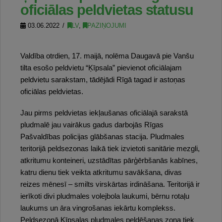
oficiālas peldvietas statusu
03.06.2022
LV
,
PAZIŅOJUMI
Valdība otrdien, 17. maijā, nolēma Daugavā pie Vanšu
tilta esošo peldvietu “Ķīpsala” pievienot oficiālajam
peldvietu sarakstam, tādējādi Rīgā tagad ir astoņas
oficiālas peldvietas.
Jau pirms peldvietas iekļaušanas oficiālajā sarakstā
pludmalē jau vairākus gadus darbojās Rīgas
Pašvaldības policijas glābšanas stacija. Pludmales
teritorijā peldsezonas laikā tiek izvietoti sanitārie mezgli,
atkritumu konteineri, uzstādītas pārģērbšanās kabīnes,
katru dienu tiek veikta atkritumu savākšana, divas
reizes mēnesī – smilts virskārtas irdināšana. Teritorijā ir
ierīkoti divi pludmales volejbola laukumi, bērnu rotaļu
laukums un āra vingrošanas iekārtu komplekss.
Peldsezonā Ķīpsalas pludmales peldēšanas zona tiek