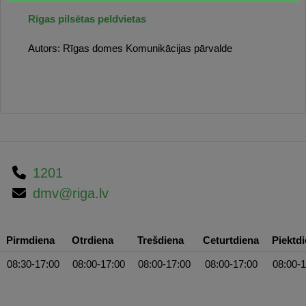
Rīgas pilsētas peldvietas
Autors:
Rīgas domes Komunikācijas pārvalde
1201
dmv@riga.lv
Pirmdiena
Otrdiena
Trešdiena
Ceturtdiena
Piektd
08:30-17:00
08:00-17:00
08:00-17:00
08:00-17:00
08:00-1