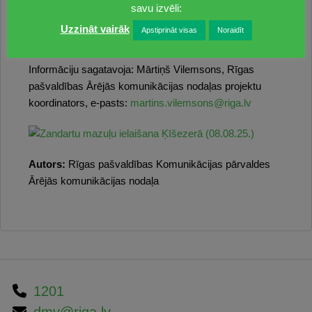
Ķīšezerā kopā ar pašvaldības speciālistiem klāt bija
savu izvēli:
pārstāvji no Pārtikas un veterinārā dienesta, Valsts
Uzzināt vairāk
Apstiprināt visas
Noraidīt
vides dienesta un zinātniskā institūta “BIOR”.
Informāciju sagatavoja: Mārtiņš Vilemsons, Rīgas
pašvaldības Ārējās komunikācijas nodaļas projektu
koordinators, e-pasts:
martins.vilemsons@riga.lv
Autors:
Rīgas pašvaldības Komunikācijas pārvaldes
Ārējās komunikācijas nodaļa
1201
dmv@riga.lv