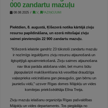
000 zandartu mazuļu
08.08.2025
LV
,
PAZIŅOJUMI
Piektdien, 8. augustā, Ķīšezerā notika kārtējā zivju
resursu papildināšana, un ezerā mītošajai zivju
saimei pievienojās 22 900 zandartu mazuļu.
“Ķīšezerā ielaistie gandrīz 23 tūkstoši zandartu mazuļu
ir nozīmīgs ieguldījums zivju resursu atjaunošanā un
ilgtspējīgā apsaimniekošanā. Zivju saimes atjaunošana
nav tikai parāda atdošana videi, bet mums būtu
jāpopularizē makšķerēšana kā veselībai draudzīga
vaļasprieka veicināšana gan pieaugušo, gan bērnu un
jauniešu vidū,” uzsver Rīgas domes Mājokļu un vides
komitejas priekšsēdētāja Elīna Treija.
Zivju mazuļu ielaišanu organizēja Rīgas pašvaldības
Mājokļu un vides departaments. Tos piegādāja no