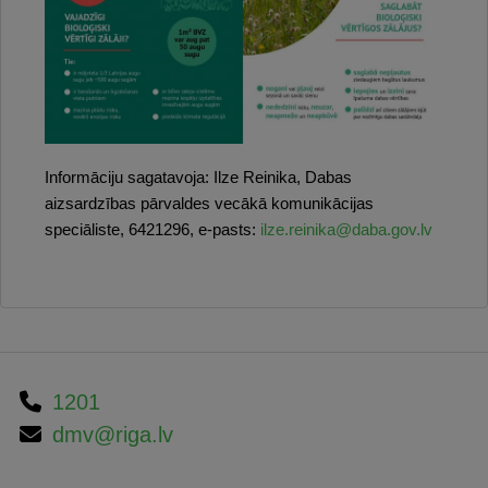
Informāciju sagatavoja: Ilze Reinika, Dabas
aizsardzības pārvaldes v
ecākā komunikācijas
speciāliste
,
6421296, e-pasts:
ilze.reinika@daba.gov.lv
1201
dmv@riga.lv