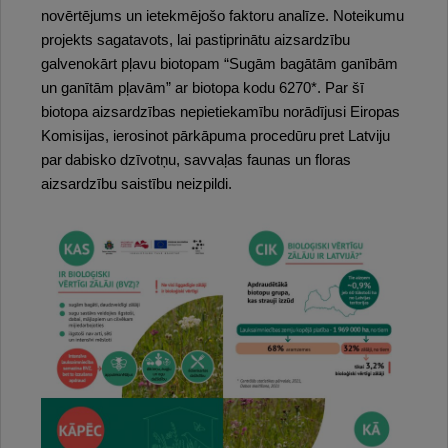
novērtējums un ietekmējošo faktoru analīze. Noteikumu
projekts sagatavots, lai pastiprinātu aizsardzību
galvenokārt pļavu biotopam “Sugām bagātām ganībām
un ganītām pļavām” ar biotopa kodu 6270*. Par šī
biotopa aizsardzības nepietiekamību norādījusi Eiropas
Komisijas, ierosinot pārkāpuma procedūru pret Latviju
par dabisko dzīvotņu, savvaļas faunas un floras
aizsardzību saistību neizpildi.