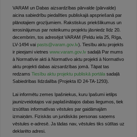
VARAM un Dabas aizsardzības pārvalde (pārvalde)
aicina sabiedrību piedalīties publiskajā apspriešanā par
plānotajiem grozījumiem. Rakstiskus priekšlikumus un
ierosinājumus par noteikumu projektu jāsniedz līdz 20.
decembrim, tos adresējot VARAM (Peldu iela 25, Rīga,
LV-1494 vai
pasts@varam.gov.lv
). Tiesību aktu projekts
ir pieejami vietnes
www.varam.gov.lv
sadaļā Par mums
à Normatīvie akti à Normatīvo aktu projekti à Normatīvo
aktu projekti dabas aizsardzības jomā. Tāpat tas
redzams
Tiesību aktu projektu publiskā portāla
sadaļā
Sabiedrības līdzdalība (Projekta ID 24-TA-1293).
Lai informētu zemes īpašniekus, kuru īpašumi ietilps
jaunizveidotajos vai paplašinātajos dabas liegumos, tiek
izsūtītas informatīvas vēstules par gaidāmajām
izmaiņām. Fiziskās un juridiskās personas saņems
vēstules e-adresē. Ja tādas nav, vēstules tiks sūtītas uz
deklarēto adresi.