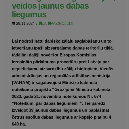
veidos jaunus dabas
liegumus
29.11.2024
LV
,
PAZIŅOJUMI
Lai nodrošinātu dabisko zālāju saglabāšanu un to
ietveršanu īpaši aizsargājamo dabas teritoriju tīklā,
tādējādi daļēji novēršot Eiropas Komisijas
ierosināto pārkāpuma procedūru pret Latviju par
nepietiekamu aizsardzību zālāju biotopiem, Viedās
administrācijas un reģionālās attīstības ministrija
(VARAM) ir sagatavojusi Ministru kabineta
noteikumu projektu “Grozījumi Ministru kabineta
2023. gada 21. novembra noteikumos Nr. 674
“Noteikumi par dabas liegumiem””. Tie paredz
izveidot 39 jaunus dabas liegumus un paplašināt
četrus esošus dabas liegumus ar kopējo platību 4
649 ha.