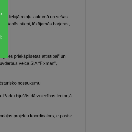
o
ces lielajā rotaļu laukumā un sešas
vilkšanās stieņi, lēkājamās barjeras,
i:
i.
gales priekšpilsētas attīstībai” un
būvdarbus veica SIA “Fixman”,
vēsturisko nosaukumu.
. Parku bijušās dārzniecības teritorijā
daļas projektu koordinators, e-pasts: