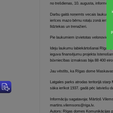
no trešdienas, 10. augusta, informē R
Darbu gaitā noņemts vecais laukuma se
ierīces mazo bērnu rotaļu zonā ierīces
līdztekas un trenažieri.
p
Pie laukumiem izvietotas velonovietnes,
Ideju laukumu labiekārtošanai Rīgas pi
ieguva finansējumu projekta īstenošan
būvniecības izmaksas bija 88 400 eir
Jau vēstīts, ka Rīgas dome Maskavas 
Latgales parks atrodas teritorijā starp
sāka ierīkot 1937. gadā pēc latviešu d
Informāciju sagatavoja: Mārtiņš Vile
martins.vilemsons@riga.lv.
Autors: Rīgas domes Komunikācijas p