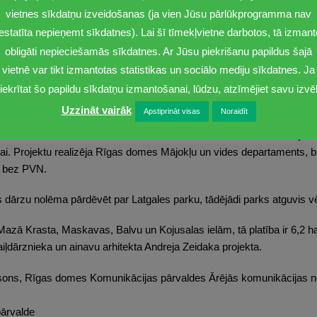
īgas domes Mājokļu un vides departamenta vadītājs Edijs Pelšs.
vietnes sīkdatņu izveidošanas (ja vien Jūsu pārlūkprogramma nav
iestatīta nepieņemt sīkdatnes). Lai šī tīmekļvietne darbotos, tā izmant
gums un ieklāts jauns smilts segums, uzstādītas deviņas rotaļu ierī
obligāti nepieciešamās sīkdatnes. Ar Jūsu piekrišanu papildus šajā
, kā arī vingrošanas laukumā ieklāts gumijas segums un uzstādīti pie
vietnē var tikt izmantotas statistikas un sociālo mediju sīkdatnes. Ja
iekrītat šo papildu sīkdatņu izmantošanai, lūdzu, atzīmējiet savu izvēl
 atkritumu tvertnes, atjaunoti soliņi. Apkārt laukumiem atjaunoti celiņ
Uzzināt vairāk
Apstiprināt visas
Noraidīt
lsētās līdzdalības budžeta konkursā iesniedza biedrība “Asociācija Lat
ai. Projektu realizēja Rīgas domes Mājokļu un vides departaments, 
o bez PVN.
dārzu nolēma pārdēvēt par Latgales parku, tādējādi parks atguvis 
 Mazā Krasta, Maskavas, Balvu un Kojusalas ielām, tā platība ir 6,2 ha
aiļdārznieka un ainavu arhitekta Andreja Zeidaka projekta.
msons, Rīgas domes Komunikācijas pārvaldes Ārējās komunikācijas no
ārvalde