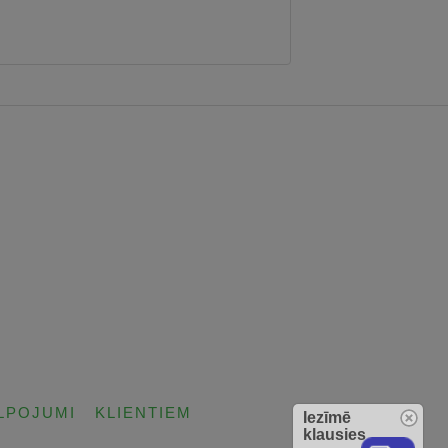
LPOJUMI
KLIENTIEM
Iezīmē
klausies