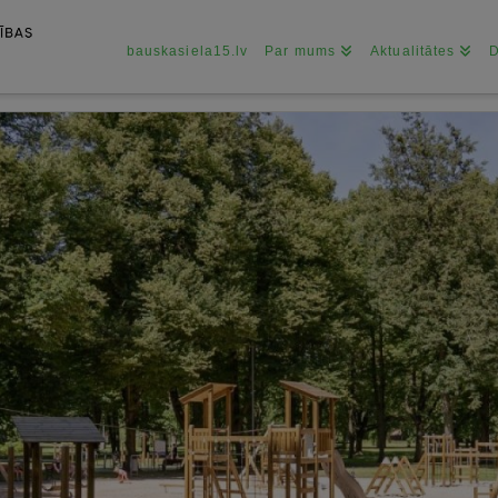
bauskasiela15.lv
Par mums
Aktualitātes