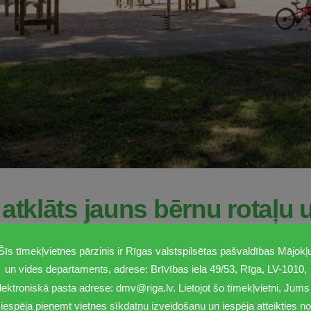
 atklāts jauns bērnu rotaļu
Šīs tīmekļvietnes pārzinis ir Rīgas valstspilsētas pašvaldības Mājokļ
un vides departaments, adrese: Brīvības iela 49/53, Rīga, LV-1010,
lektroniskā pasta adrese: dmv@riga.lv. Lietojot šo tīmekļvietni, Jums 
ots vecais bērnu rotaļu laukums un izveidots jauns vingrošanas lauku
iespēja pieņemt vietnes sīkdatņu izveidošanu un iespēja atteikties no