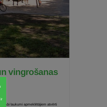
 un vingrošanas
u
ir
ms. Abi laukumi apmeklētājiem atvērti