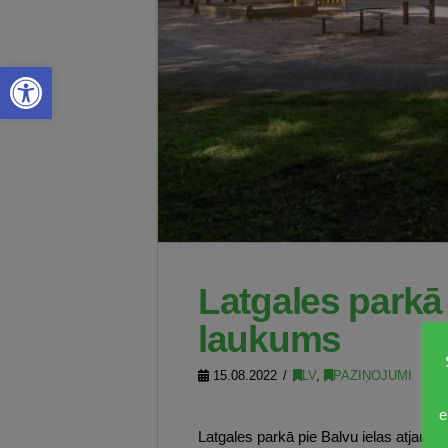
Open toolbar
Latgales parkā
laukums
15.08.2022
LV
,
PAZIŅOJUMI
e
Latgales parkā pie Balvu ielas atjaun