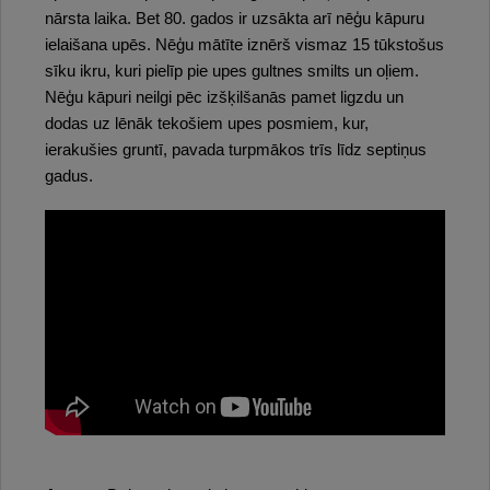
nārsta laika. Bet 80. gados ir uzsākta arī nēģu kāpuru
ielaišana upēs. Nēģu mātīte iznērš vismaz 15 tūkstošus
sīku ikru, kuri pielīp pie upes gultnes smilts un oļiem.
Nēģu kāpuri neilgi pēc izšķilšanās pamet ligzdu un
dodas uz lēnāk tekošiem upes posmiem, kur,
ierakušies gruntī, pavada turpmākos trīs līdz septiņus
gadus.