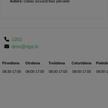
Autors:
Dabas aizsardzības pārvalde
1201
dmv@riga.lv
Pirmdiena
Otrdiena
Trešdiena
Ceturtdiena
Piektd
08:30-17:00
08:00-17:00
08:00-17:00
08:00-17:00
08:00-1