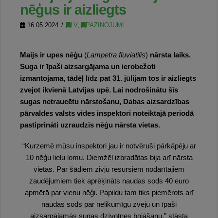
nēģus ir aizliegts
16.05.2024
LV
,
PAZIŅOJUMI
Maijs ir upes nēģu
(
Lampetra fluviatilis
)
nārsta laiks.
Suga ir īpaši aizsargājama un ierobežoti
izmantojama, tādēļ līdz pat 31. jūlijam tos ir aizliegts
zvejot ikvienā Latvijas upē. Lai nodrošinātu šīs
sugas netraucētu nārstošanu, Dabas aizsardzības
pārvaldes valsts vides inspektori noteiktajā periodā
pastiprināti uzraudzīs nēģu nārsta vietas.
“Kurzemē mūsu inspektori jau ir notvēruši pārkāpēju ar
10 nēģu lielu lomu. Diemžēl izbradātas bija arī nārsta
vietas. Par šādiem zivju resursiem nodarītajiem
zaudējumiem tiek aprēķināts naudas sods 40 euro
apmērā par vienu nēģi. Papildu tam tiks piemērots arī
naudas sods par nelikumīgu zveju un īpaši
aizsargājamās sugas dzīvotnes bojāšanu,” stāsta