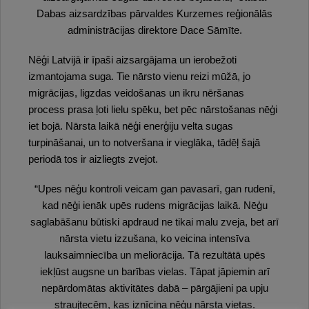
Dabas aizsardzības pārvaldes Kurzemes reģionālās
administrācijas direktore Dace Sāmīte.
Nēģi Latvijā ir īpaši aizsargājama un ierobežoti
izmantojama suga. Tie nārsto vienu reizi mūžā, jo
migrācijas, ligzdas veidošanas un ikru nēršanas
process prasa ļoti lielu spēku, bet pēc nārstošanas nēģi
iet bojā. Nārsta laikā nēģi enerģiju velta sugas
turpināšanai, un to notveršana ir vieglāka, tādēļ šajā
periodā tos ir aizliegts zvejot.
“Upes nēģu kontroli veicam gan pavasarī, gan rudenī,
kad nēģi ienāk upēs rudens migrācijas laikā. Nēģu
saglabāšanu būtiski apdraud ne tikai malu zveja, bet arī
nārsta vietu izzušana, ko veicina intensīva
lauksaimniecība un meliorācija. Tā rezultātā upēs
iekļūst augsne un barības vielas. Tāpat jāpiemin arī
nepārdomātas aktivitātes dabā – pārgājieni pa upju
straujtecēm, kas iznīcina nēģu nārsta vietas.