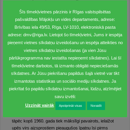
Pateicoties Valsts Zivju fonda atbalstam, valsts vides
Šīs tīmekļvietnes pārzinis ir Rīgas valstspilsētas
inspektori ieguvuši tehnisko nodrošinājumu –
pašvaldības Mājokļu un vides departaments, adrese:
termokameras un binokļus, kas būtiski atvieglo darbu.
Tostarp nēģu zvejas uzraudzīšanu diennakts tumšajā
Brīvības iela 49/53, Rīga, LV-1010, elektroniskā pasta
periodā,” skaidro D. Sāmīte.
adrese: dmv@riga.lv. Lietojot šo tīmekļvietni, Jums ir iespēja
pieņemt vietnes sīkdatņu izveidošanu un iespēja atteikties no
Nēģu nārsta vietas un kāpuru dzīvotnes vairākām
vietnes sīkdatņu izveidošanas (ja vien Jūsu
sugām, piemēram, taimiņam, lasim, vimbām, ir
pārlūkprogramma nav iestatīta nepieņemt sīkdatnes). Lai šī
kopīgas. Tādēļ, lai nākotnē sekmētu šo sugu resursu
tīmekļvietne darbotos, tā izmanto obligāti nepieciešamās
atjaunošanu, oļainās upes straujteces ir īpaši
sīkdatnes. Ar Jūsu piekrišanu papildus šajā vietnē var tikt
saudzējamas. Baltijas jūrā ietekošās upes ar to
baseiniem ir nozīmīgākās nēģu nārstošanas vietas
izmantotas statistikas un sociālo mediju sīkdatnes. Ja
Latvijā. Liela daļa no šīm upēm, kuru straujtecēs nēģi
piekrītat šo papildu sīkdatņu izmantošanai, lūdzu, atzīmējiet
nārsto un vēlāk attīstās mazuļi, atrodas īpaši
savu izvēli:
aizsargājamās dabas teritorijās.
Uzzināt vairāk
Apstiprināt visas
Noraidīt
Nēģis ir nozīmīgs Latvijas iekšējo ūdeņu zvejas objekts,
tāpēc kopš 1960. gada tiek mākslīgi pavairots, ielaižot
upēs virs aizsprostiem pieaugušos īpatņu īsi pirms