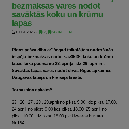
bezmaksas varēs nodot
savāktās koku un krūmu
lapas
01.04.2026
LV
,
PAZIŅOJUMI
Rīgas pašvaldība arī šogad talkotājiem nodrošinās
iespēju bezmaksas nodot savāktās koku un krūmu
lapas laika posmā no 23. aprīļa līdz 29. aprīlim.
Savāktās lapas varēs nodot divās Rīgas apkaimēs
Daugavas labajā un kreisajā krastā.
Torņakalna apkaimē
23., 26., 27., 28., 29.aprīlī no plkst. 9.00 līdz plkst. 17.00,
24.aprīlī no plkst. 9.00 līdz plkst. 18.00, 25.aprīlī no
plkst. 10.00 līdz plkst. 19.00 pie Uzvaras bulvāra
Nr.16A.