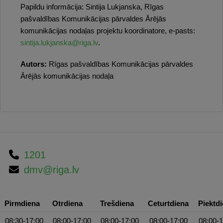
Papildu informācija: Sintija Lukjanska, Rīgas
pašvaldības Komunikācijas pārvaldes Ārējās
komunikācijas nodaļas projektu koordinatore, e-pasts:
sintija.lukjanska@riga.lv
.
Autors:
Rīgas pašvaldības Komunikācijas pārvaldes
Ārējās komunikācijas nodaļa
1201
dmv@riga.lv
Pirmdiena
Otrdiena
Trešdiena
Ceturtdiena
Piektd
08:30-17:00
08:00-17:00
08:00-17:00
08:00-17:00
08:00-1