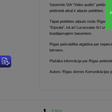
Saņemtie SIA “Vides audits” peldūdens 
peldvietā atkal ir atļauts peldēties.
p
Tāpat peldēties atļauts visās Rīgas jū
“Ķīpsala”, kā arī Lucavsalas līcī un Bā
bradājamajiem baseiniem.
Rīgas pašvaldība atgādina par nepiecie
bērniem.
Plašāka informācija par Rīgas peldvie
Autors: Rīgas domes Komunikācijas p
1201