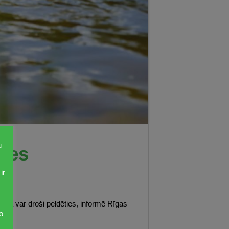
u
ties
ir
ietā var droši peldēties, informē Rīgas
o