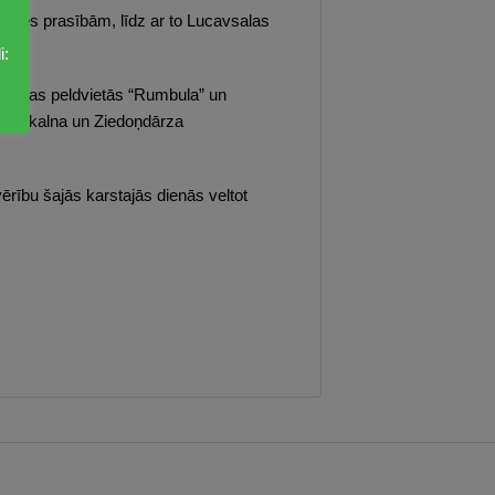
itātes prasībām, līdz ar to Lucavsalas
i:
pilsētas peldvietās “Rumbula” un
Grīziņkalna un Ziedoņdārza
ērību šajās karstajās dienās veltot