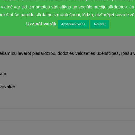
analīžu rezultāti atbilst Ministru kabineta noteiktajām peldūdens kval
vietnē var tikt izmantotas statistikas un sociālo mediju sīkdatnes. Ja
iekrītat šo papildu sīkdatņu izmantošanai, lūdzu, atzīmējiet savu izvēl
Uzzināt vairāk
Apstiprināt visas
Noraidīt
ras līča peldvietās Vakarbuļļos, Daugavgrīvā un Vecāķos, oficiālajās 
belītes ezera peldvietā. Lai atveldzētos, iespējams arī doties arī uz 
šamību ievērot piesardzību, dodoties veldzēties ūdenstilpēs, īpašu v
tām.
ārvalde