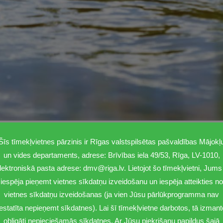
Šīs tīmekļvietnes pārzinis ir Rīgas valstspilsētas pašvaldības Mājokļ
dmalē atkal var droši peldē
un vides departaments, adrese: Brīvības iela 49/53, Rīga, LV-1010,
lektroniskā pasta adrese: dmv@riga.lv. Lietojot šo tīmekļvietni, Jums 
iespēja pieņemt vietnes sīkdatņu izveidošanu un iespēja atteikties no
vietnes sīkdatņu izveidošanas (ja vien Jūsu pārlūkprogramma nav
s, ka ūdens Lucavsalas pludmalē atbilst kvalitātes prasībām un peldv
iestatīta nepieņemt sīkdatnes). Lai šī tīmekļvietne darbotos, tā izmant
.
obligāti nepieciešamās sīkdatnes. Ar Jūsu piekrišanu papildus šajā