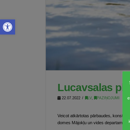
Open toolbar
Lucavsalas plu
e
22.07.2022
LV
,
PAZIŅOJUMI
Veicot atkārtotas pārbaudes, konstatēt
domes Mājokļu un vides departaments