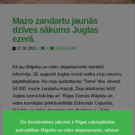
Mazo zandartu jaunās
dzīves sākums Juglas
ezerā.
27.08.2021
LV
,
PAZIŅOJUMI
Kā jau Mājokļu un vides departaments iepriekš
informēja, 26. augustā Juglas ezerā notika zivju resursu
papildināšana. No zivju audzētavas “Tome” tika atvesti
34 000 mazie zandartu mazuļi. Zivju ielaišanas brīdī
Juglas ezerā klāt bija arī Rīgas Domes Mājokļu un
vides komitejas priekšsēdētājs Edmunds Cepurītis,
Mājokļu un vides departamenta direktora p.i. Edijs
Pelšs, MVD Vides pārvaldes Dzīvās dabas resursu
Šīs tīmekļvietnes pārzinis ir Rīgas valstspilsētas
nodaļas vadītājs Renārs Grīnbergs, kā arī pārstāvji no
pašvaldības Mājokļu un vides departaments, adrese:
Valsts vides dienesta un Zinātniskā institūta’’ BIOR’’.