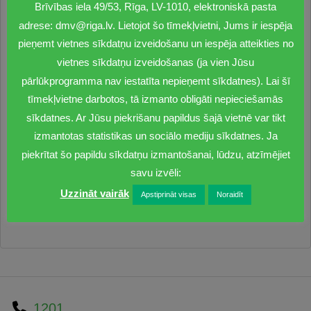
Brīvības iela 49/53, Rīga, LV-1010, elektroniskā pasta
adrese: dmv@riga.lv. Lietojot šo tīmekļvietni, Jums ir iespēja
pieņemt vietnes sīkdatņu izveidošanu un iespēja atteikties no
vietnes sīkdatņu izveidošanas (ja vien Jūsu
pārlūkprogramma nav iestatīta nepieņemt sīkdatnes). Lai šī
tīmekļvietne darbotos, tā izmanto obligāti nepieciešamās
sīkdatnes. Ar Jūsu piekrišanu papildus šajā vietnē var tikt
izmantotas statistikas un sociālo mediju sīkdatnes. Ja
piekrītat šo papildu sīkdatņu izmantošanai, lūdzu, atzīmējiet
savu izvēli:
Uzzināt vairāk
Apstiprināt visas
Noraidīt
1201