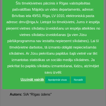
Šīs tīmekļvietnes pārzinis ir Rīgas valstspilsētas
piegarša, taču šī viela dezinfekcijai izmantojamajos
pašvaldības Mājokļu un vides departaments, adrese:
daudzumos nav veselībai bīstama. “Rīgas ūdens”
Brīvības iela 49/53, Rīga, LV-1010, elektroniskā pasta
situāciju nepārtraukti monitorēs, rūpīgi sekojot hlora
koncentrācijai ūdenī.
adrese: dmv@riga.lv. Lietojot šo tīmekļvietni, Jums ir iespēja
pieņemt vietnes sīkdatņu izveidošanu un iespēja atteikties no
Ūdensvada tīklu dezinficēšana profilaktiskos nolūkos
vietnes sīkdatņu izveidošanas (ja vien Jūsu
ieteicama ne retāk kā reizi divos gados – gan pēc mūsu
pārlūkprogramma nav iestatīta nepieņemt sīkdatnes). Lai šī
ekspertu, gan pēc Pasaules veselības organizācijas
tīmekļvietne darbotos, tā izmanto obligāti nepieciešamās
ekspertu atzinumiem, tā ir prioritāra un nepieciešama
sīkdatnes. Ar Jūsu piekrišanu papildus šajā vietnē var tikt
dzeramā ūdens apstrāde tā nemainīgi augstas
izmantotas statistikas un sociālo mediju sīkdatnes. Ja
kvalitātes nodrošināšanai. Rīgā pēdējoreiz visaptveroša
ūdensvada tīklu dezinficēšana notikusi 2022. gada
piekrītat šo papildu sīkdatņu izmantošanai, lūdzu, atzīmējiet
septembrī.
savu izvēli:
Uzzināt vairāk
Apstiprināt visas
Noraidīt
Autors:
SIA “Rīgas ūdens”