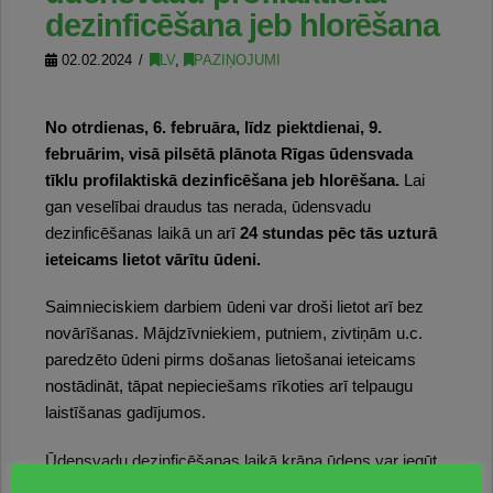
dezinficēšana jeb hlorēšana
02.02.2024
LV
,
PAZIŅOJUMI
No otrdienas, 6. februāra, līdz piektdienai, 9.
februārim, visā pilsētā plānota Rīgas ūdensvada
tīklu profilaktiskā dezinficēšana jeb hlorēšana.
Lai
gan veselībai draudus tas nerada, ūdensvadu
dezinficēšanas laikā un arī
24 stundas pēc tās uzturā
ieteicams lietot vārītu ūdeni.
Saimnieciskiem darbiem ūdeni var droši lietot arī bez
novārīšanas. Mājdzīvniekiem, putniem, zivtiņām u.c.
paredzēto ūdeni pirms došanas lietošanai ieteicams
nostādināt, tāpat nepieciešams rīkoties arī telpaugu
laistīšanas gadījumos.
Ūdensvadu dezinficēšanas laikā krāna ūdens var iegūt
nepatīkamu aromātu, un tam var būt arī neliela hlora