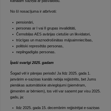
kanālam saziņai ar pašvaldību.
No šī nosacījuma ir atbrīvoti:
pensionāri,
personas ar I vai II grupas invaliditāti,
Černobiļas AES avārijas cietušie un likvidatori,
trūcīgas un maznodrošinātas mājsaimniecības,
politiski represētās personas,
nepilngadīgās personas.
Īpaši svarīgi 2025. gadam
Šogad vēl ir pārejas periods! Ja līdz 2025. gada 1.
janvārim e-saziņas kanāls nebija reģistrēts, bet Jums
pienākas automātiskie atvieglojumi (piemēram,
ģimenēm ar bērniem), tos vēl var saņemt par visu 2025.
gadu, ja:
līdz 2025. gada 15. decembrim reģistrējat e-saziņas