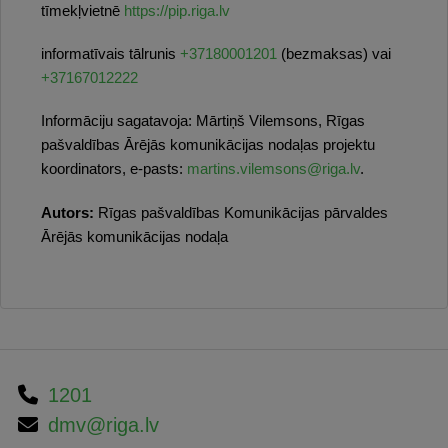
tīmekļvietnē
https://pip.riga.lv
informatīvais tālrunis
+37180001201
(bezmaksas) vai
+37167012222
Informāciju sagatavoja: Mārtiņš Vilemsons, Rīgas
pašvaldības Ārējās komunikācijas nodaļas projektu
koordinators, e-pasts:
martins.vilemsons@riga.lv
.
Autors:
Rīgas pašvaldības Komunikācijas pārvaldes
Ārējās komunikācijas nodaļa
1201
dmv@riga.lv