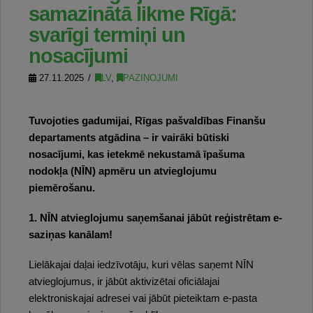
samazinātā likme Rīgā:
svarīgi termiņi un
nosacījumi
27.11.2025
LV
,
PAZIŅOJUMI
Tuvojoties gadumijai, Rīgas pašvaldības Finanšu
departaments atgādina – ir vairāki būtiski
nosacījumi, kas ietekmē nekustamā īpašuma
nodokļa (NĪN) apmēru un atvieglojumu
piemērošanu.
1. NĪN atvieglojumu saņemšanai jābūt reģistrētam e-
saziņas kanālam!
Lielākajai daļai iedzīvotāju, kuri vēlas saņemt NĪN
atvieglojumus, ir jābūt aktivizētai oficiālajai
elektroniskajai adresei vai jābūt pieteiktam e-pasta