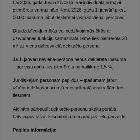
Lai 2026. gadā Jūsu dzīvoklim vai individuālajai mājai
piemērotu samazināto likmi, 2026. gada 1. janvārī plkst.
00.00 īpašumā jābūt deklarētai vismaz vienai personai.
Daudzdzīvokļu mājās vai nedzīvojamās ēkās ar
dzīvošanas funkciju samazinātā likme tiek piemērota 30
m² uz vienu dzīvesvietā deklarēto personu.
Ja 1. janvārī neviena-persona nebūs deklarēta īpašumā
– par visu gadu tiks piemērota pamatlikme 1,5 %.
Juridiskajām personām papildus – īpašumam jābūt
izīrētam dzīvošanai un Zemesgrāmatā ierakstītām īres
tiesībām.
Aicinām pārbaudīt deklarēto personu skaitu portālā
Latvija.gov.lv vai Pilsonības un migrācijas lietu pārvaldē.
Papildu informācija: