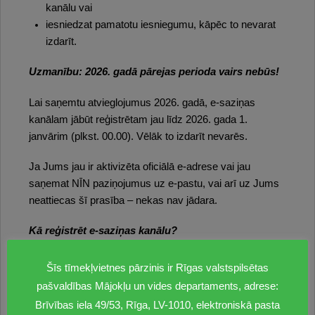
kanālu vai
iesniedzat pamatotu iesniegumu, kāpēc to nevarat
izdarīt.
Uzmanību: 2026. gadā pārejas perioda vairs nebūs!
Lai saņemtu atvieglojumus 2026. gadā, e-saziņas
kanālam jābūt reģistrētam jau līdz 2026. gada 1.
janvārim (plkst. 00.00). Vēlāk to izdarīt nevarēs.
Ja Jums jau ir aktivizēta oficiālā e-adrese vai jau
saņemat NĪN paziņojumus uz e-pastu, vai arī uz Jums
neattiecas šī prasība – nekas nav jādara.
Kā reģistrēt e-saziņas kanālu?
aktivizēt oficiālo e-adresi portālā Latvija.gov.lv
Šīs tīmekļvietnes pārzinis ir Rīgas valstspilsētas
iesniegt pieteikumu
www.eriga.lv
vai
pašvaldības Mājokļu un vides departaments, adrese:
www.epakalpojumi.lv
Brīvības iela 49/53, Rīga, LV-1010, elektroniskā pasta
nosūtīt parakstītu iesniegumu uz
pip@riga.lv