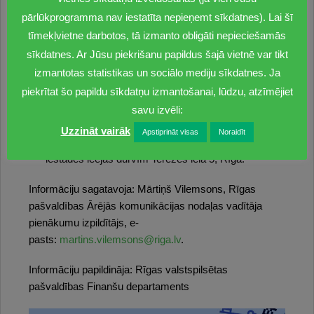
adresi:
pip@riga.lv
(elektroniski veidlapa pieejama
pārlūkprogramma nav iestatīta nepieņemt sīkdatnes). Lai šī
tīmekļa vietnes
https://pip.riga.lv
sadaļā “Veidlapas”
tīmekļvietne darbotos, tā izmanto obligāti nepieciešamās
– 3.pielikums);
sīkdatnes. Ar Jūsu piekrišanu papildus šajā vietnē var tikt
nosūtot iesniegumu Finanšu departamentam pa
izmantotas statistikas un sociālo mediju sīkdatnes. Ja
pastu uz Terēzes ielu 5, Rīgā, LV-1012;
piekrītat šo papildu sīkdatņu izmantošanai, lūdzu, atzīmējiet
piesakot korespondences e-pastu klātienē Terēzes
ielā 5, Rīgā (tikai ar iepriekšējo pierakstu pa tālruni
savu izvēli:
67181866);
Uzzināt vairāk
Apstiprināt visas
Noraidīt
ievietojot iesniegumu pasta kastē, kas atrodas pie
iestādes ieejas durvīm Terēzes ielā 5, Rīgā.
Informāciju sagatavoja: Mārtiņš Vilemsons, Rīgas
pašvaldības Ārējās komunikācijas nodaļas vadītāja
pienākumu izpildītājs, e-
pasts:
martins.vilemsons@riga.lv
.
Informāciju papildināja: Rīgas valstspilsētas
pašvaldības Finanšu departaments