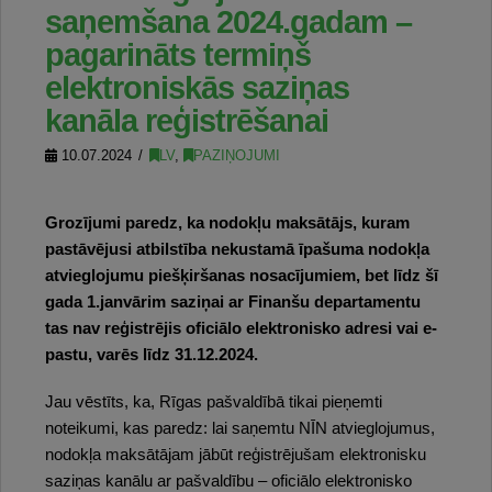
saņemšana 2024.gadam –
pagarināts termiņš
elektroniskās saziņas
kanāla reģistrēšanai
10.07.2024
LV
,
PAZIŅOJUMI
Grozījumi paredz, ka nodokļu maksātājs, kuram
pastāvējusi atbilstība nekustamā īpašuma nodokļa
atvieglojumu piešķiršanas nosacījumiem, bet līdz šī
gada 1.janvārim saziņai ar Finanšu departamentu
tas
nav reģistrējis oficiālo elektronisko adresi vai e-
pastu, varēs līdz 31.12.2024.
Jau vēstīts, ka, Rīgas pašvaldībā tikai pieņemti
noteikumi, kas paredz: lai saņemtu NĪN atvieglojumus,
nodokļa maksātājam jābūt reģistrējušam elektronisku
saziņas kanālu ar pašvaldību – oficiālo elektronisko