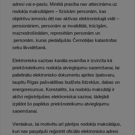
adresi vai e-pastu. Minētā prasība nav attiecināma uz
nodokļa maksātājiem – fiziskām personām, kas
objektīvu iemeslu dēļ nav aktīvas elektroniskajā vidē –
pensionāriem, personām ar invaliditāti, trūcīgām,
maznodrošinātām, represētām personām un
personām, kuras piedalījušās Černobiļas katastrofas
seku likvidēšanā.
Elektroniska saziņas kanāla esamība ir izvirzīta kā
priekšnoteikums nodokļa atvieglojumu saņemšanai, lai
palielinātu elektronisko dokumentu aprites īpatsvaru,
taupītu Rīgas pašvaldības budžeta līdzekļus, dabas un
energoresursus. Konstatēts, ka nodokļu maksātāji ir
aktīvi reģistrējušies elektroniskai saziņai, tādejādi
izpildot šo papildus priekšnoteikumu atvieglojumu
saņemšanai.
Vienlaikus, lai motivētu arī pārējos nodokļa maksātājus,
kuri nav paspējuši reģistrēt oficiālo elektronisko adresi