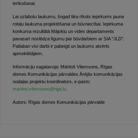
ierīkošanai.
Lai uzlabotu laukumu, šogad tika rīkots iepirkums jauna
rotaļu laukuma projektēšanai un būvniecībai. Iepirkuma
konkursa rezultātā Mājokļu un vides departaments
pavasarī noslēdza līgumu par būvdarbiem ar SIA “JLD”.
Patlaban visi darbi ir pabeigti un laukums atvērts
apmeklētājiem.
Informāciju sagatavoja: Mārtiņš Vilemsons, Rīgas
domes Komunikācijas pārvaldes Ārējās komunikācijas
nodaļas projektu koordinators, e-pasts:
martins.vilemsons@riga.lv
.
Autors:
Rīgas domes Komunikācijas pārvalde