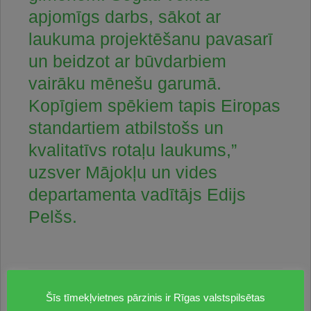
apjomīgs darbs, sākot ar
laukuma projektēšanu pavasarī
un beidzot ar būvdarbiem
vairāku mēnešu garumā.
Kopīgiem spēkiem tapis Eiropas
standartiem atbilstošs un
kvalitatīvs rotaļu laukums,”
uzsver Mājokļu un vides
departamenta vadītājs Edijs
Pelšs.
Šīs tīmekļvietnes pārzinis ir Rīgas valstspilsētas
Darbu gaitā demontēts vecais bērnu rotaļu laukums,