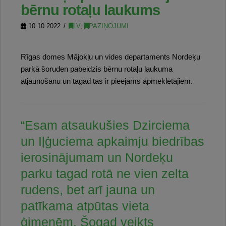
bērnu rotaļu laukums
10.10.2022
LV
,
PAZIŅOJUMI
Rīgas domes Mājokļu un vides departaments Nordeķu
parkā šoruden pabeidzis bērnu rotaļu laukuma
atjaunošanu un tagad tas ir pieejams apmeklētājiem.
“Esam atsaukušies Dzirciema
un Iļģuciema apkaimju biedrības
ierosinājumam un Nordeķu
parku tagad rotā ne vien zelta
rudens, bet arī jauna un
patīkama atpūtas vieta
ģimenēm. Šogad veikts