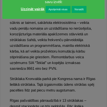
savu izvēli:
strūklakas šahtas remonts. Tā laikā mainīta tehniskās
Uzzināt vairāk
Apstiprināt visas
Noraidīt
telpas lūka, mainīti ūdensnoteku un kanalizācijas
cauruļvadi, uzstādīti gaisa sausinātāji un dozēšanas
sūknis ar taimeri, sakārtota elektrosistēma – veikta
vadu penāļu nomaiņa un uzstādīšana no nerūsējoša,
korozijizturīga materiāla apakšzemes stāvvietā un
strūklakas šahtā, veikta frekvenču pārveidotāja
uzstādīšana un programmēšana, mainīta elektriskā
kārba, kā arī veikta prožektoru komutāciju kārbu
stiprināšana pie griestiem. Remontdarbus veica
uzņēmums SIA “Teklat” un kopējās izmaksas
sasniedza 8661 eiro bez PVN.
Strūklaka Kronvalda parkā pie Kongresa nama ir Rīgas
lielākā strūklaka. Tajā izgaismotās ūdens strūklas spēj
pacelties līdz pat piecu metru augstumam.
Rīgas pašvaldības pārraudzībā ir 13 strūklakas –
desmit stacionārās un trīs peldošās. Pēc ilgāka