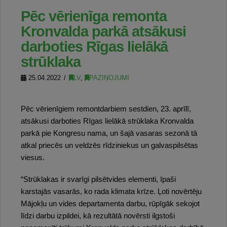
Pēc vērienīga remonta
Kronvalda parkā atsākusi
darboties Rīgas lielākā
strūklaka
25.04.2022
LV
,
PAZIŅOJUMI
Pēc vērienīgiem remontdarbiem sestdien, 23. aprīlī,
atsākusi darboties Rīgas lielākā strūklaka Kronvalda
parkā pie Kongresu nama, un šajā vasaras sezonā tā
atkal priecēs un veldzēs rīdziniekus un galvaspilsētas
viesus.
“Strūklakas ir svarīgi pilsētvides elementi, īpaši
karstajās vasarās, ko rada klimata krīze. Ļoti novērtēju
Mājokļu un vides departamenta darbu, rūpīgāk sekojot
līdzi darbu izpildei, kā rezultātā novērsti ilgstoši