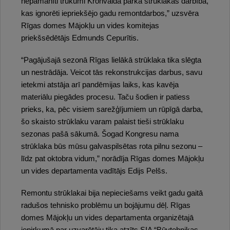
nepamanīti trūkumi Kronvalda parka strūklakas darbībā,
kas ignorēti iepriekšējo gadu remontdarbos,” uzsvēra
Rīgas domes Mājokļu un vides komitejas
priekšsēdētājs Edmunds Cepurītis.
“Pagājušajā sezonā Rīgas lielākā strūklaka tika slēgta
un nestrādāja. Veicot tās rekonstrukcijas darbus, savu
ietekmi atstāja arī pandēmijas laiks, kas kavēja
materiālu piegādes procesu. Taču šodien ir patiess
prieks, ka, pēc visiem sarežģījumiem un rūpīgā darba,
šo skaisto strūklaku varam palaist tieši strūklaku
sezonas pašā sākumā. Šogad Kongresu nama
strūklaka būs mūsu galvaspilsētas rota pilnu sezonu –
līdz pat oktobra vidum,” norādīja Rīgas domes Mājokļu
un vides departamenta vadītājs Edijs Pelšs.
Remontu strūklakai bija nepieciešams veikt gadu gaitā
radušos tehnisko problēmu un bojājumu dēļ. Rīgas
domes Mājokļu un vides departamenta organizētajā