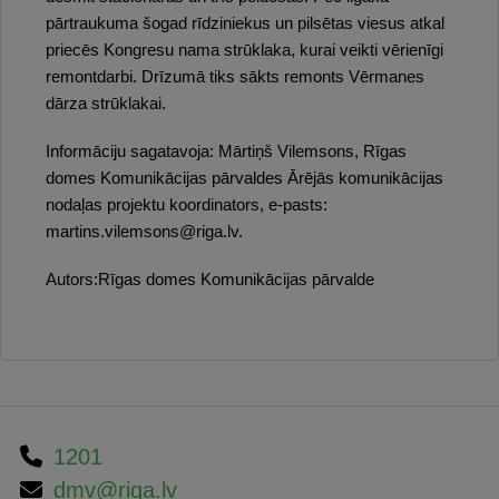
pārtraukuma šogad rīdziniekus un pilsētas viesus atkal
priecēs Kongresu nama strūklaka, kurai veikti vērienīgi
remontdarbi. Drīzumā tiks sākts remonts Vērmanes
dārza strūklakai.
Informāciju sagatavoja: Mārtiņš Vilemsons, Rīgas
domes Komunikācijas pārvaldes Ārējās komunikācijas
nodaļas projektu koordinators, e-pasts:
martins.vilemsons@riga.lv.
Autors:Rīgas domes Komunikācijas pārvalde
1201
dmv@riga.lv