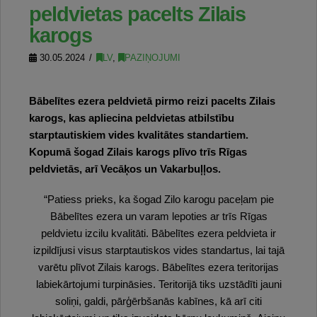
peldvietas pacelts Zilais
karogs
30.05.2024
LV
,
PAZIŅOJUMI
Bābelītes ezera peldvietā pirmo reizi pacelts Zilais
karogs, kas apliecina peldvietas atbilstību
starptautiskiem vides kvalitātes standartiem.
Kopumā šogad Zilais karogs plīvo trīs Rīgas
peldvietās, arī Vecāķos un Vakarbuļļos.
“Patiess prieks, ka šogad Zilo karogu paceļam pie
Bābelītes ezera un varam lepoties ar trīs Rīgas
peldvietu izcilu kvalitāti. Bābelītes ezera peldvieta ir
izpildījusi visus starptautiskos vides standartus, lai tajā
varētu plīvot Zilais karogs. Bābelītes ezera teritorijas
labiekārtojumi turpināsies. Teritorijā tiks uzstādīti jauni
soliņi, galdi, pārģērbšanās kabīnes, kā arī citi