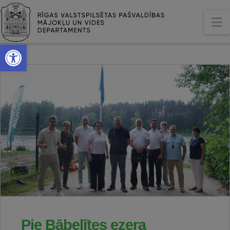
N
Open toolbar
Pie Bābelītes ezera