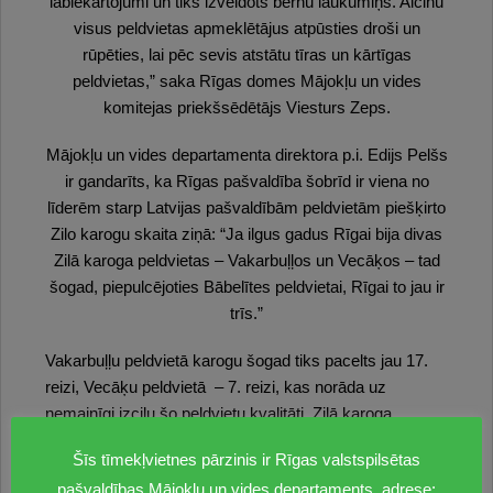
labiekārtojumi un tiks izveidots bērnu laukumiņš. Aicinu
visus peldvietas apmeklētājus atpūsties droši un
rūpēties, lai pēc sevis atstātu tīras un kārtīgas
peldvietas,” saka Rīgas domes Mājokļu un vides
komitejas priekšsēdētājs Viesturs Zeps.
Mājokļu un vides departamenta direktora p.i. Edijs Pelšs
ir gandarīts, ka Rīgas pašvaldība šobrīd ir viena no
līderēm starp Latvijas pašvaldībām peldvietām piešķirto
Zilo karogu skaita ziņā: “Ja ilgus gadus Rīgai bija divas
Zilā karoga peldvietas – Vakarbuļļos un Vecāķos – tad
šogad, piepulcējoties Bābelītes peldvietai, Rīgai to jau ir
trīs.”
Vakarbuļļu peldvietā karogu šogad tiks pacelts jau 17.
reizi, Vecāķu peldvietā – 7. reizi, kas norāda uz
nemainīgi izcilu šo peldvietu kvalitāti. Zilā karoga
iegūšanai peldvietām jāatbilst kopā 33 ūdens kvalitātes,
Šīs tīmekļvietnes pārzinis ir Rīgas valstspilsētas
pludmales servisa un apsaimniekošanas, drošības,
pašvaldības Mājokļu un vides departaments, adrese: