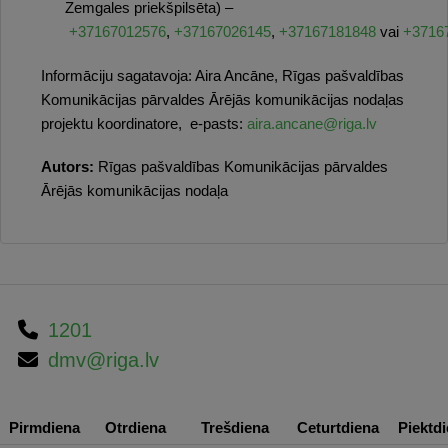
Zemgales priekšpilsēta) –
+37167012576
,
+37167026145
,
+37167181848
vai
+3716
Informāciju sagatavoja: Aira Ancāne, Rīgas pašvaldības
Komunikācijas pārvaldes Ārējās komunikācijas nodaļas
projektu koordinatore, e-pasts:
aira.ancane@riga.lv
Autors:
Rīgas pašvaldības Komunikācijas pārvaldes
Ārējās komunikācijas nodaļa
1201
dmv@riga.lv
Pirmdiena
Otrdiena
Trešdiena
Ceturtdiena
Piektd