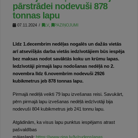
pārstrādei nodevuši 878
tonnas lapu
07.11.2024
LV
,
PAZIŅOJUMI
Līdz 1.decembrim nedēļas nogalēs un dažās vietās
arī atsevišķās darba vietās iedzīvotājiem būs iespēja
bez maksas nodot savāktās koku un krūmu lapas.
Iedzīvotāji pirmajā lapu nodošanas nedēļā no 2.
novembra līdz 6.novembrim nodevuši 2926
kubikmetrus jeb 878 tonnas lapu.
Pirmajā nedēļā veikti 79 lapu izvešanas reisi. Savukārt,
pērn pirmajā lapu izvešanas nedēļā iedzīvotāji bija
nodevuši 804 kubikmetrus jeb 241 tonnu lapu.
Atgādinām, ka visus lapu punktus iespējams atrast
pašvaldības
mājaslapā:
https://www.riga.lv/lv/rudenslapas