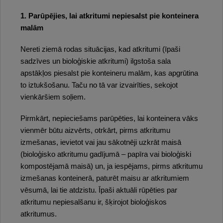
1. Parūpējies, lai atkritumi nepiesalst pie konteinera
malām
Nereti ziemā rodas situācijas, kad atkritumi (īpaši
sadzīves un bioloģiskie atkritumi) ilgstoša sala
apstākļos piesalst pie konteineru malām, kas apgrūtina
to iztukšošanu. Taču no tā var izvairīties, sekojot
vienkāršiem soļiem.
Pirmkārt, nepieciešams parūpēties, lai konteinera vāks
vienmēr būtu aizvērts, otrkārt, pirms atkritumu
izmešanas, ievietot vai jau sākotnēji uzkrāt maisā
(bioloģisko atkritumu gadījumā – papīra vai bioloģiski
kompostējamā maisā) un, ja iespējams, pirms atkritumu
izmešanas konteinerā, paturēt maisu ar atkritumiem
vēsumā, lai tie atdzistu. Īpaši aktuāli rūpēties par
atkritumu nepiesalšanu ir, šķirojot bioloģiskos
atkritumus.