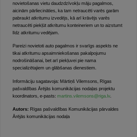
novietošanas vietu daudzdzīvokļu māju pagalmos,
aicinām pārliecināties, ka tam netraucēti varēs garām
pabraukt atkritumu izvedējs, kā arī krāvējs varēs
netraucēti piekļūt atkritumu konteineriem un to aizstumt
līdz atkritumu vedējam.
Pareizi novietoti auto pagalmos ir svarīgs aspekts ne
tikai atkritumu apsaimniekošanas pakalpojumu
nodrošināšanai, bet arī piekļuvei pie nama
specializētajiem un glābšanas dienestiem.
Informāciju sagatavoja: Mārtiņš Vilemsons, Rīgas
pašvaldības Ārējās komunikācijas nodaļas projektu
koordinators, e-pasts:
martins.vilemsons@riga.lv
.
Autors:
Rīgas pašvaldības Komunikācijas pārvaldes
Ārējās komunikācijas nodaļa