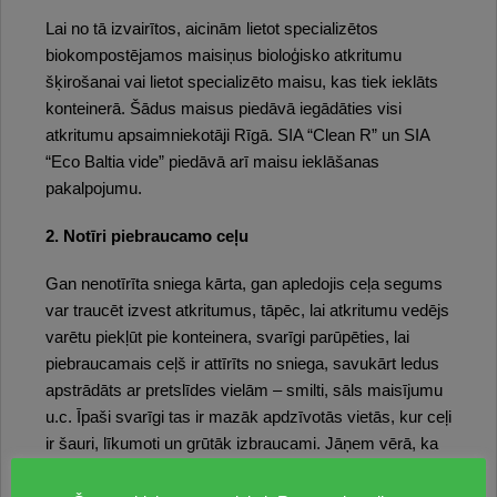
Lai no tā izvairītos, aicinām lietot specializētos
biokompostējamos maisiņus bioloģisko atkritumu
šķirošanai vai lietot specializēto maisu, kas tiek ieklāts
konteinerā. Šādus maisus piedāvā iegādāties visi
atkritumu apsaimniekotāji Rīgā. SIA “Clean R” un SIA
“Eco Baltia vide” piedāvā arī maisu ieklāšanas
pakalpojumu.
2. Notīri piebraucamo ceļu
Gan nenotīrīta sniega kārta, gan apledojis ceļa segums
var traucēt izvest atkritumus, tāpēc, lai atkritumu vedējs
varētu piekļūt pie konteinera, svarīgi parūpēties, lai
piebraucamais ceļš ir attīrīts no sniega, savukārt ledus
apstrādāts ar pretslīdes vielām – smilti, sāls maisījumu
u.c. Īpaši svarīgi tas ir mazāk apdzīvotās vietās, kur ceļi
ir šauri, līkumoti un grūtāk izbraucami. Jāņem vērā, ka
atkritumu vedēja auto masa un izmēri ir salīdzinoši lieli,