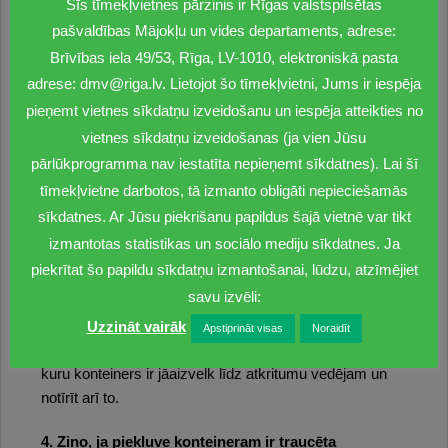
kas apgrūtina tā manevrēt spēju pa neatbilstošu
Šīs tīmekļvietnes pārzinis ir Rīgas valstspilsētas
segumu un rada drošības riskus auto vadītājam.
pašvaldības Mājokļu un vides departaments, adrese:
Brīvības iela 49/53, Rīga, LV-1010, elektroniskā pasta
3. Attīri konteineru laukumu no sniega pareizi
adrese: dmv@riga.lv. Lietojot šo tīmekļvietni, Jums ir iespēja
pieņemt vietnes sīkdatņu izveidošanu un iespēja atteikties no
Jāatceras, ka svarīgi no sniega un ledus notīrīt ne tikai
piebraucamo ceļu, bet arī ietvi un konteineru laukumu,
vietnes sīkdatņu izveidošanas (ja vien Jūsu
pa kuru jāvelk konteiners. Ja segumu klāj sniegs,
pārlūkprogramma nav iestatīta nepieņemt sīkdatnes). Lai šī
konteineru pavilkt nav iespējams, jo sniegs bloķē
tīmekļvietne darbotos, tā izmanto obligāti nepieciešamās
konteinera ritenīšus. Reizēm ap konteineru laukumu,
sīkdatnes. Ar Jūsu piekrišanu papildus šajā vietnē var tikt
šķūrējot ceļu, tiek savelti sniega vaļņi, kuri padara
izmantotas statistikas un sociālo mediju sīkdatnes. Ja
neiespējamu konteinera izvilkšanu no laukuma līdz
piekrītat šo papildu sīkdatņu izmantošanai, lūdzu, atzīmējiet
specializētajam transportam. Tā kā piepildīta konteinera
savu izvēli:
svars var būt ievērojams, šādu smagumus celšana pāri
Uzzināt vairāk
sniega vaļņiem apdraud drošu darba izpildi un ir risks
Apstiprināt visas
Noraidīt
darbinieku veselībai. Tāpēc svarīgi pārskatīt vietu, pa
kuru konteiners ir jāaizvelk līdz atkritumu vedējam un
notīrīt arī to.
4. Ziņo, ja piekļuve konteineram ir traucēta