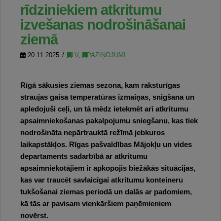
rīdziniekiem atkritumu
izvešanas nodrošināšanai
ziemā
20.11.2025
LV
,
PAZIŅOJUMI
Rīgā sākusies ziemas sezona, kam raksturīgas
straujas gaisa temperatūras izmaiņas, snigšana un
apledojuši ceļi, un tā mēdz ietekmēt arī atkritumu
apsaimniekošanas pakalpojumu sniegšanu, kas tiek
nodrošināta nepārtrauktā režīmā jebkuros
laikapstākļos. Rīgas pašvaldības Mājokļu un vides
departaments sadarbībā ar atkritumu
apsaimniekotājiem ir apkopojis biežākās situācijas,
kas var traucēt savlaicīgai atkritumu konteineru
tukšošanai ziemas periodā un dalās ar padomiem,
kā tās ar pavisam vienkāršiem paņēmieniem
novērst.