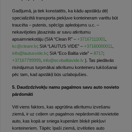
Gadījumā, ja tiek konstatēts, ka kādu apstākļu dēļ
specializētā transporta piekļuve konteineram varētu būt
traucēta – putenis, spēcīgs apledojums u.c. –
nekavējoties jāsazinās ar savu atkritumu
apsaimniekotāju (SIA “Clean R” –
+37167111001
,
kc@cleanr.lv
; SIA “LAUTUS VIDE” –
+37160000011
,
info@lautusvide.lv
; SIA “Eco Baltia vide” –
8717
;
+37167799999
,
info@ecobaltiavide.lv
). Tas piedāvās
risinājumus turpmākai atkritumu konteineru tukšošanai
pēc tam, kad apstākļi būs uzlabojušies.
5. Daudzdzīvokļu namu pagalmos savu auto novieto
pārdomāti
Vēl viens faktors, kas apgrūtina atkritumu izvešanu
ziemā, ir uz ceļiem un pagalmos nepārdomāti novietotie
auto, kas kopā ar sniega kupenām bloķē piekļuvi
konteineriem. Tāpēc īpaši ziemā, izvēloties auto