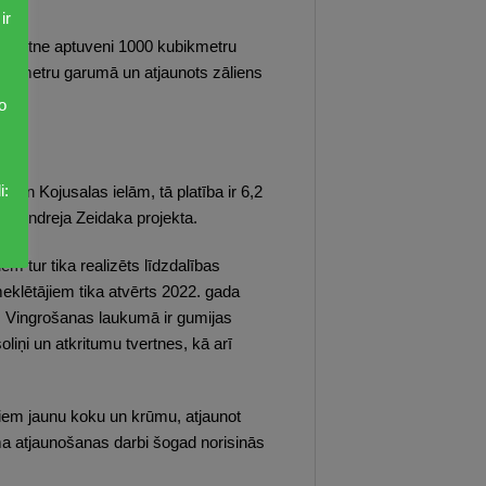
ir
u gultne aptuveni 1000 kubikmetru
00 metru garumā un atjaunots zāliens
o
i:
un Kojusalas ielām, tā platība ir 6,2
kta Andreja Zeidaka projekta.
em tur tika realizēts līdzdalības
eklētājiem tika atvērts 2022. gada
. Vingrošanas laukumā ir gumijas
liņi un atkritumu tvertnes, kā arī
tiem jaunu koku un krūmu, atjaunot
uma atjaunošanas darbi šogad norisinās