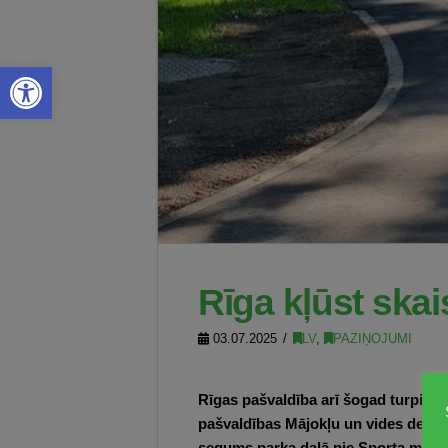
Open toolbar
Rīga kļūst skai
03.07.2025
LV
,
PAZIŅOJUMI
Rīgas pašvaldība arī šogad turpina 
pašvaldības Mājokļu un vides depar
segums parka daļā pie Sporta manēž