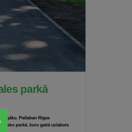
gales parkā
audzīgāku. Patlaban Rīgas
u
tgales parkā, kuru gaitā uzlabots