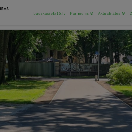
bauskasiela15.lv
Par mums
Aktualitātes