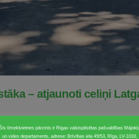
stāka – atjaunoti celiņi Lat
labiekārtot galvaspilsētu, padarot to zaļāku un iedzīvotājiem dr
Šīs tīmekļvietnes pārzinis ir Rīgas valstspilsētas pašvaldības Mājokļ
taments pabeidzis šogad plānotos celiņu atjaunošanas darbus La
un vides departaments, adrese: Brīvības iela 49/53, Rīga, LV-1010,
as. Pilnībā visus parka celiņus iecerēts sakārtot nākamgad.