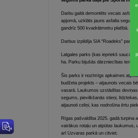
e
Darbu gaitā demontēts vecais asfalta 
apjomā, uzklāts jauns asfalta segums
gandrīz 500 kvadrātmetru platībā.
Darbus izpildīja SIA “Roadeks” par k
p
Latgales parks (kas iepriekš saucās Ma
ha. Parku bijušās dārzniecības teritori
Šis parks ir nozīmīgs apkaimes atpūtas 
budžeta projekts – atjaunots vecais b
vasarā. Laukumos uzstādītas deviņas r
segums, pievilkšanās stieņi, līdztekas,
atjaunoti celiņi, kas nodrošina ērtu piek
Rīgas pašvaldība 2025. gadā turpina ak
vairākus rotaļu un atpūtas laukumus, u
arī Uzvaras parkā un citviet.