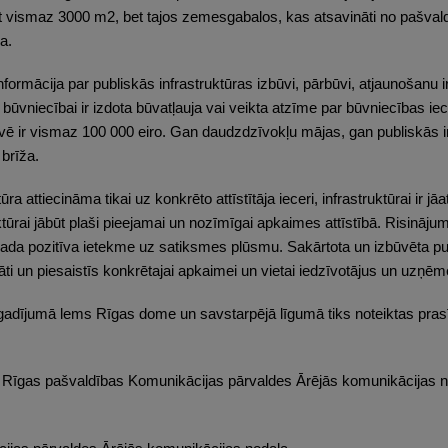
jābūt vismaz 3000 m2, bet tajos zemesgabalos, kas atsavināti no pašva
a.
ormācija par publiskās infrastruktūras izbūvi, pārbūvi, atjaunošanu ir
 būvniecībai ir izdota būvatļauja vai veikta atzīme par būvniecības ie
vē ir vismaz 100 000 eiro. Gan daudzdzīvokļu mājas, gan publiskās in
brīža.
ra attiecināma tikai uz konkrēto attīstītāja ieceri, infrastruktūrai ir jāa
uktūrai jābūt plaši pieejamai un nozīmīgai apkaimes attīstībā. Risinājum
rada pozitīva ietekme uz satiksmes plūsmu. Sakārtota un izbūvēta pub
āti un piesaistīs konkrētajai apkaimei un vietai iedzīvotājus un uzņēm
gadījumā lems Rīgas dome un savstarpējā līgumā tiks noteiktas pr
, Rīgas pašvaldības Komunikācijas pārvaldes Ārējās komunikācijas no