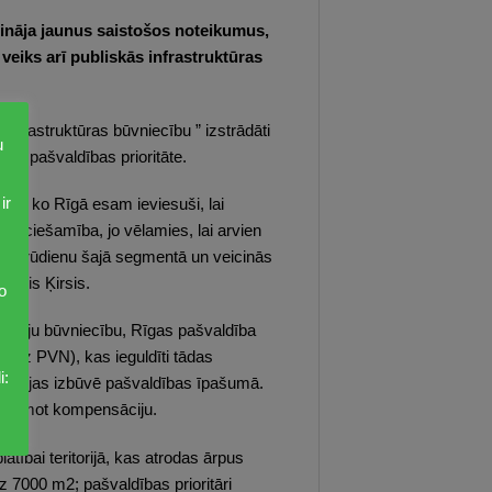
prināja jaunus saistošos noteikumus,
veiks arī publiskās infrastruktūras
nfrastruktūras būvniecību ” izstrādāti
u
īgas pašvaldības prioritāte.
ir
mmu, ko Rīgā esam ieviesuši, lai
epieciešamība, jo vēlamies, lai arvien
vu grūdienu šajā segmentā un veicinās
ilnis Ķirsis.
o
kļu māju būvniecību, Rīgas pašvaldība
bez PVN), kas ieguldīti tādas
i:
lizācijas izbūvē pašvaldības īpašumā.
 saņemot kompensāciju.
tībai teritorijā, kas atrodas ārpus
maz 7000 m2; pašvaldības prioritāri