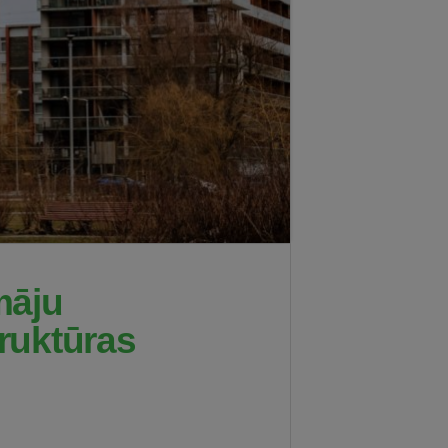
māju
truktūras