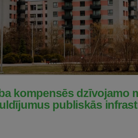
ība kompensēs dzīvojamo 
eguldījumus publiskās infras