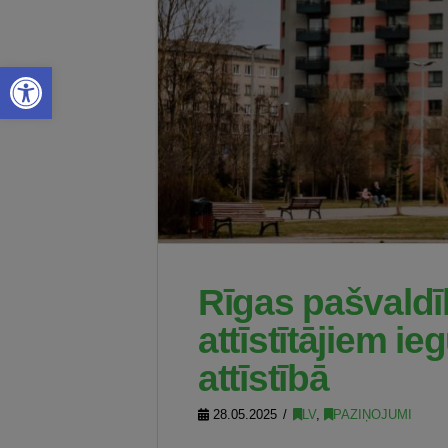
Open toolbar
Rīgas pašvald
attīstītājiem i
attīstībā
28.05.2025
LV
,
PAZIŅOJUMI