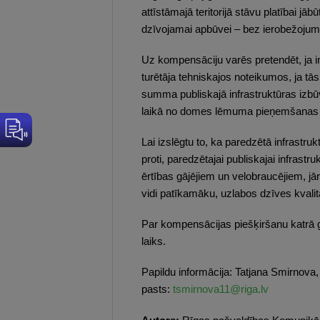
attīstāmajā teritorijā stāvu platībai 
dzīvojamai apbūvei – bez ierobežojum
Uz kompensāciju varēs pretendēt, ja inf
turētāja tehniskajos noteikumos, ja tās
summa publiskajā infrastruktūras izbū
laikā no domes lēmuma pieņemšanas 
Lai izslēgtu to, ka paredzētā infrastruktū
proti, paredzētajai publiskajai infrastr
ērtības gājējiem un velobraucējiem, jā
vidi patīkamāku, uzlabos dzīves kvalit
Par kompensācijas piešķiršanu katrā 
laiks.
Papildu informācija: Tatjana Smirnova
pasts:
tsmirnova11@riga.lv