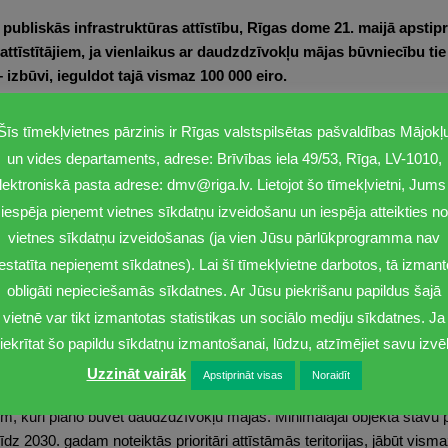
 publiskās infrastruktūras attīstību, Rīgas dome 21. maijā apsti
īstītājiem, ja vienlaikus ar daudzdzīvokļu mājas būvniecību tie 
– izbūvi, ieguldot tajā vismaz 100 000 eiro.
ā Rīgas valstspilsētas pašvaldība kompensē izdevumus par publiskās i
Šīs tīmekļvietnes pārzinis ir Rīgas valstspilsētas pašvaldības Mājokļ
 pilsētā un vienlaicīgi veicināt mājokļu pieejamību, kas ir valsts un R
un vides departaments, adrese: Brīvības iela 49/53, Rīga, LV-1010,
lektroniskā pasta adrese: dmv@riga.lv. Lietojot šo tīmekļvietni, Jums 
ā sadarbībā ar uzņēmējiem – šie vārdi kodolīgi raksturo jauno progra
uniem attīstības centriem notiktu raitāk. Jauni mājokļi Rīgā ir akūta n
iespēja pieņemt vietnes sīkdatņu izveidošanu un iespēja atteikties no
zvēlas Rīgu un es ceru, ka jaunais sadarbības mehānisms dos pozitī
vietnes sīkdatņu izveidošanas (ja vien Jūsu pārlūkprogramma nav
timālāku publiskās infrastruktūras izbūvi pilsētā,” uzsver Rīgas mērs V
iestatīta nepieņemt sīkdatnes). Lai šī tīmekļvietne darbotos, tā izmant
obligāti nepieciešamās sīkdatnes. Ar Jūsu piekrišanu papildus šajā
ar publiskās infrastruktūras attīstību, tādēļ, lai veicinātu daudzdzīvo
vietnē var tikt izmantotas statistikas un sociālo mediju sīkdatnes. Ja
ūvniecības būvizstrādājumu izmaksām, nepārsniedzot 1 miljonu eiro (
iekrītat šo papildu sīkdatņu izmantošanai, lūdzu, atzīmējiet savu izvēl
n bez maksas pieejama ikvienam, attīstībā – ielu un lietus ūdens kana
nfrastruktūras būvdarbus par saviem līdzekļiem, vēlāk no pašvaldības
Uzzināt vairāk
Apstiprināt visas
Noraidīt
m, kuri plāno būvēt daudzdzīvokļu mājas. Minimālajai objekta stāvu pla
 līdz 2030. gadam noteiktās prioritāri attīstāmās teritorijas, jābūt vis