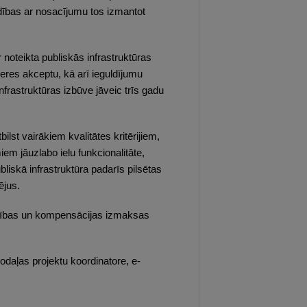
ldības ar nosacījumu tos izmantot
 noteikta publiskās infrastruktūras
ceres akceptu, kā arī ieguldījumu
frastruktūras izbūve jāveic trīs gadu
tbilst vairākiem kvalitātes kritērijiem,
iem jāuzlabo ielu funkcionalitāte,
liskā infrastruktūra padarīs pilsētas
ējus.
asības un kompensācijas izmaksas
daļas projektu koordinatore, e-