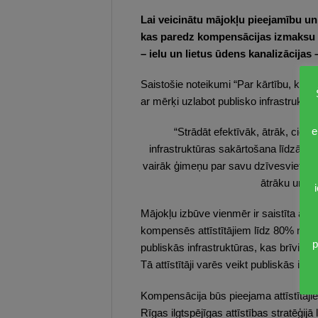
Lai veicinātu mājokļu pieejamību un
kas paredz kompensācijas izmaksu att
– ielu un lietus ūdens kanalizācijas 
Saistošie noteikumi “Par kārtību, kād
ar mērķi uzlabot publisko infrastruktūru
e
“Strādāt efektīvāk, ātrāk, cieš
infrastruktūras sakārtošana līdzās ja
vairāk ģimeņu par savu dzīvesvietu i
ātrāku un op
Mājokļu izbūve vienmēr ir saistīta arī 
kompensēs attīstītājiem līdz 80% no b
p
publiskās infrastruktūras, kas brīvi u
Tā attīstītāji varēs veikt publiskās i
Kompensācija būs pieejama attīstītājie
Rīgas ilgtspējīgas attīstības stratēģijā