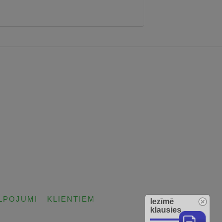
LPOJUMI
KLIENTIEM
Iezīmē
klausies