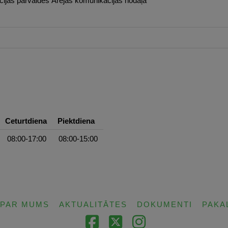
jas pārvaldes Ārējās komunikācijas nodaļa
Ceturtdiena
Piektdiena
08:00-17:00
08:00-15:00
PAR MUMS
AKTUALITĀTES
DOKUMENTI
PAKA
Facebook
X
Instagram