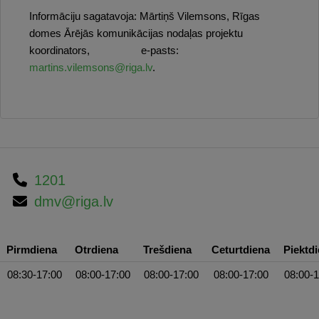
Informāciju sagatavoja: Mārtiņš Vilemsons, Rīgas
domes Ārējās komunikācijas nodaļas projektu
koordinators, e-pasts:
martins.vilemsons@riga.lv
.
1201
dmv@riga.lv
Pirmdiena
Otrdiena
Trešdiena
Ceturtdiena
Piektd
08:30-17:00
08:00-17:00
08:00-17:00
08:00-17:00
08:00-1