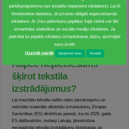
Sašķiroto tekstilu konteineros jāievieto cieši aizsietā,
pārlūkprogramma nav iestatīta nepieņemt sīkdatnes). Lai šī
vislabāk polietilēna maisā, lai izstrādājumi neizbirtu,
tīmekļvietne darbotos, tā izmanto obligāti nepieciešamās
nesasmērētos un nebojātos. Ja konteiners ir pārpildīts,
sīkdatnes. Ar Jūsu piekrišanu papildus šajā vietnē var tikt
iedzīvotāji ir aicināti par to informēt konkrēto atkritumu
apsaimniekošanas uzņēmumu, sagatavotos maisus pie
izmantotas statistikas un sociālo mediju sīkdatnes. Ja
konteinera nenovietot, bet gan nogādāt uz citu tuvāko
piekrītat šo papildu sīkdatņu izmantošanai, lūdzu, atzīmējiet
tekstila šķirošanas punktu.
savu izvēli:
Uzzināt vairāk
Apstiprināt visas
Noraidīt
Kāpēc nepieciešams
šķirot tekstila
izstrādājumus?
Lai mazinātu tekstila radīto vides piesārņojumu un
veicinātu materiālu atkārtotu izmantošanu, Eiropas
Savienības (ES) direktīvas paredz, ka no 2025. gada
ES dalībvalstīm, tostarp Latvijai, jānodrošina
nevajadzīgo tekstila izstrādājumu šķirošanas un