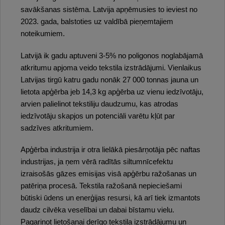
savākšanas sistēma. Latvija apņēmusies to ieviest no
2023. gada, balstoties uz valdībā pieņemtajiem
noteikumiem.
Latvijā ik gadu aptuveni 3-5% no poligonos noglabājamā
atkritumu apjoma veido tekstila izstrādājumi. Vienlaikus
Latvijas tirgū katru gadu nonāk 27 000 tonnas jauna un
lietota apģērba jeb 14,3 kg apģērba uz vienu iedzīvotāju,
arvien palielinot tekstiliju daudzumu, kas atrodas
iedzīvotāju skapjos un potenciāli varētu kļūt par
sadzīves atkritumiem.
Apģērba industrija ir otra lielākā piesārņotāja pēc naftas
industrijas, ja ņem vērā radītās siltumnīcefektu
izraisošās gāzes emisijas visā apģērbu ražošanas un
patēriņa procesā. Tekstila ražošanā nepieciešami
būtiski ūdens un enerģijas resursi, kā arī tiek izmantots
daudz cilvēka veselībai un dabai bīstamu vielu.
Pagarinot lietošanai derīgo tekstila izstrādājumu un