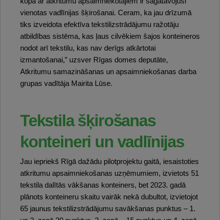
kopā ar atkritumu apsaimniekotājiem ir sagatavojusi
vienotas vadlīnijas šķirošanai. Ceram, ka jau drīzumā
tiks izveidota efektīva tekstilizstrādājumu ražotāju
atbildības sistēma, kas ļaus cilvēkiem šajos konteineros
nodot arī tekstilu, kas nav derīgs atkārtotai
izmantošanai,” uzsver Rīgas domes deputāte,
Atkritumu samazināšanas un apsaimniekošanas darba
grupas vadītāja Mairita Lūse.
Tekstila šķirošanas
konteineri un vadlīnijas
Jau iepriekš Rīgā dažādu pilotprojektu gaitā, iesaistoties
atkritumu apsaimniekošanas uzņēmumiem, izvietots 51
tekstila dalītās vākšanas konteiners, bet 2023. gadā
plānots konteineru skaitu vairāk nekā dubultot, izvietojot
65 jaunus tekstilizstrādājumu savākšanas punktus – 1.