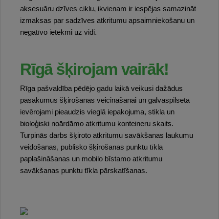
aksesuāru dzīves ciklu, ikvienam ir iespējas samazināt
izmaksas par sadzīves atkritumu apsaimniekošanu un
negatīvo ietekmi uz vidi.
Rīgā šķirojam vairāk!
Rīga pašvaldība pēdējo gadu laikā veikusi dažādus
pasākumus šķirošanas veicināšanai un galvaspilsētā
ievērojami pieaudzis vieglā iepakojuma, stikla un
bioloģiski noārdāmo atkritumu konteineru skaits.
Turpinās darbs šķiroto atkritumu savākšanas laukumu
veidošanas, publisko šķirošanas punktu tīkla
paplašināšanas un mobilo bīstamo atkritumu
savākšanas punktu tīkla pārskatīšanas.