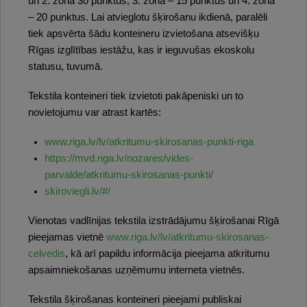
un 2. zonā 30 punktus, 3. zonā – 15 punktus un 4. zonā
– 20 punktus. Lai atvieglotu šķirošanu ikdienā, paralēli
tiek apsvērta šādu konteineru izvietošana atsevišķu
Rīgas izglītības iestāžu, kas ir ieguvušas ekoskolu
statusu, tuvumā.
Tekstila konteineri tiek izvietoti pakāpeniski un to
novietojumu var atrast kartēs:
www.riga.lv/lv/atkritumu-skirosanas-punkti-riga
https://mvd.riga.lv/nozares/vides-
parvalde/atkritumu-skirosanas-punkti/
skiroviegli.lv/#/
Vienotas vadlīnijas tekstila izstrādājumu šķirošanai Rīgā
pieejamas vietnē
www.riga.lv/lv/atkritumu-skirosanas-
celvedis
, kā arī papildu informācija pieejama atkritumu
apsaimniekošanas uzņēmumu interneta vietnēs.
Tekstila šķirošanas konteineri pieejami publiskai