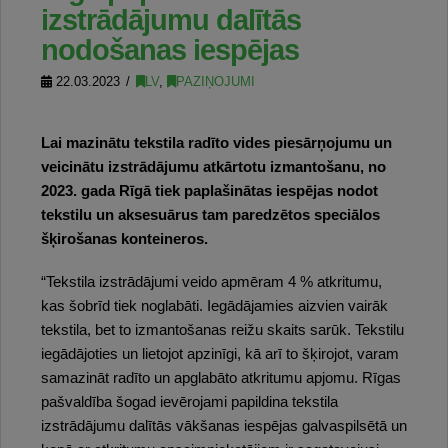
izstrādājumu dalītās
nodošanas iespējas
22.03.2023
LV
,
PAZIŅOJUMI
Lai mazinātu tekstila radīto vides piesārņojumu un
veicinātu izstrādājumu atkārtotu izmantošanu, no
2023. gada Rīgā tiek paplašinātas iespējas nodot
tekstilu un aksesuārus tam paredzētos speciālos
šķirošanas konteineros.
“Tekstila izstrādājumi veido apmēram 4 % atkritumu,
kas šobrīd tiek noglabāti. Iegādājamies aizvien vairāk
tekstila, bet to izmantošanas reižu skaits sarūk. Tekstilu
iegādājoties un lietojot apzinīgi, kā arī to šķirojot, varam
samazināt radīto un apglabāto atkritumu apjomu. Rīgas
pašvaldība šogad ievērojami papildina tekstila
izstrādājumu dalītās vākšanas iespējas galvaspilsētā un