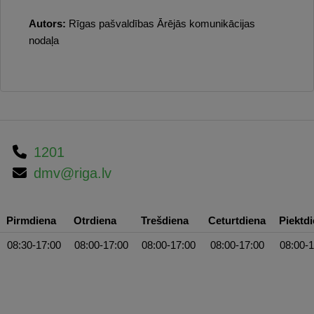
Autors:
Rīgas pašvaldības Ārējās komunikācijas
nodaļa
1201
dmv@riga.lv
Pirmdiena
Otrdiena
Trešdiena
Ceturtdiena
Piektd
08:30-17:00
08:00-17:00
08:00-17:00
08:00-17:00
08:00-1