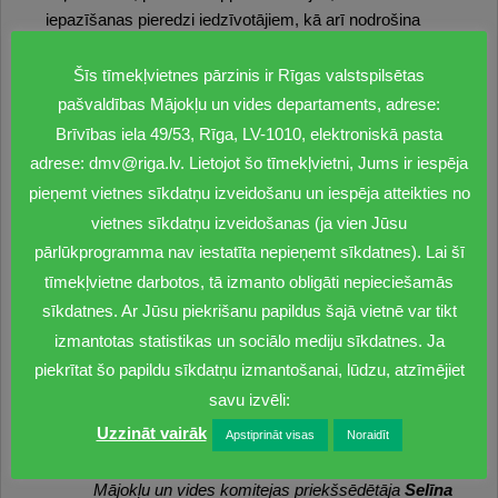
iepazīšanas pieredzi iedzīvotājiem, kā arī nodrošina
virkni ekosistēmu pakalpojumu – lietus ūdens
uztveršanu un attīrīšanu, pilsētas atvēsināšanu, oglekļa
Šīs tīmekļvietnes pārzinis ir Rīgas valstspilsētas
saistīšanu augsnē un citus. Katrai pilsētas pļavai
pašvaldības Mājokļu un vides departaments, adrese:
izstrādāts atbilstošs apsaimniekošanas plāns.
Brīvības iela 49/53, Rīga, LV-1010, elektroniskā pasta
adrese: dmv@riga.lv. Lietojot šo tīmekļvietni, Jums ir iespēja
Pļavās LDF uzstādīs informācijas stendus, kuros varēs
pieņemt vietnes sīkdatņu izveidošanu un iespēja atteikties no
iepazīt konkrētā vietā augošos augus. Savukārt rudenī
vietnes sīkdatņu izveidošanas (ja vien Jūsu
notiks jau ierastās pilsētas pļavu sēšanas talkas – tajās
pārlūkprogramma nav iestatīta nepieņemt sīkdatnes). Lai šī
tiks iesētas šajā vasarā ievāktās pļavas augu sēklas.
tīmekļvietne darbotos, tā izmanto obligāti nepieciešamās
“Šogad dabisko pļavu skaits Rīgas pilsētā jau tuvosies
sīkdatnes. Ar Jūsu piekrišanu papildus šajā vietnē var tikt
40! Iedzīvotāju interese un atbalsts pļavu ierīkošanā
izmantotas statistikas un sociālo mediju sīkdatnes. Ja
rāda arvien paaugošu tendenci – bioloģiskās
piekrītat šo papildu sīkdatņu izmantošanai, lūdzu, atzīmējiet
daudzveidības palielināšana ir būtiska ekosistēmas
savu izvēli:
uzturēšanā, pļavas ne tikai rada jaunas, kvalitatīvas
Uzzināt vairāk
Apstiprināt visas
Noraidīt
zaļās zonas, bet arī ir veids, kā ilgtspējīgi apsaimniekot
zaļo pilsētas infrastruktūru,” uzsver Rīgas domes
Mājokļu un vides komitejas priekšsēdētāja
Selīna