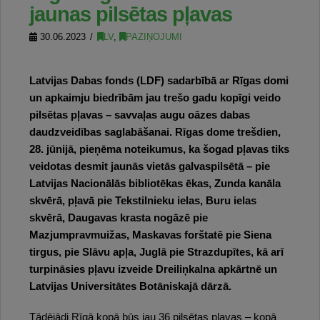
jaunas pilsētas pļavas
30.06.2023
LV
,
PAZIŅOJUMI
Latvijas Dabas fonds (LDF) sadarbībā ar Rīgas domi
un apkaimju biedrībām jau trešo gadu kopīgi veido
pilsētas pļavas – savvaļas augu oāzes dabas
daudzveidības saglabāšanai. Rīgas dome trešdien,
28. jūnijā, pieņēma noteikumus, ka šogad pļavas tiks
veidotas desmit jaunās vietās galvaspilsētā – pie
Latvijas Nacionālās bibliotēkas ēkas, Zunda kanāla
skvērā, pļavā pie Tekstilnieku ielas, Buru ielas
skvērā, Daugavas krasta nogāzē pie
Mazjumpravmuižas, Maskavas forštatē pie Siena
tirgus, pie Slāvu apļa, Juglā pie Strazdupītes, kā arī
turpināsies pļavu izveide Dreiliņkalna apkārtnē un
Latvijas Universitātes Botāniskajā dārzā.
Tādējādi Rīgā kopā būs jau 36 pilsētas pļavas – kopā