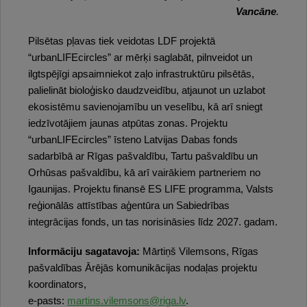
Vancāne
.
Pilsētas pļavas tiek veidotas LDF projektā
“urbanLIFEcircles” ar mērķi saglabāt, pilnveidot un
ilgtspējīgi apsaimniekot zaļo infrastruktūru pilsētās,
palielināt bioloģisko daudzveidību, atjaunot un uzlabot
ekosistēmu savienojamību un veselību, kā arī sniegt
iedzīvotājiem jaunas atpūtas zonas. Projektu
“urbanLIFEcircles” īsteno Latvijas Dabas fonds
sadarbībā ar Rīgas pašvaldību, Tartu pašvaldību un
Orhūsas pašvaldību, kā arī vairākiem partneriem no
Igaunijas. Projektu finansē ES LIFE programma, Valsts
reģionālās attīstības aģentūra un Sabiedrības
integrācijas fonds, un tas norisināsies līdz 2027. gadam.
Informāciju sagatavoja:
Mārtiņš Vilemsons, Rīgas
pašvaldības Ārējās komunikācijas nodaļas projektu
koordinators,
e-pasts:
martins.vilemsons@riga.lv
.