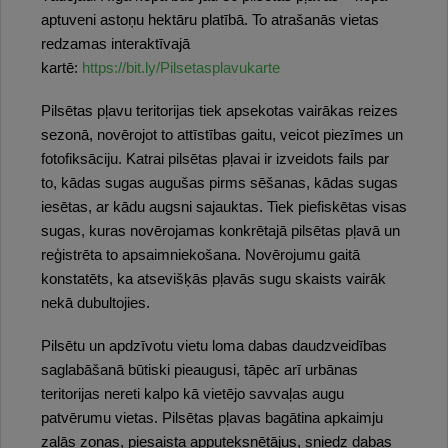
aptuveni astoņu hektāru platībā. To atrašanās vietas
redzamas interaktīvajā
kartē:
https://bit.ly/Pilsetasplavukarte
Pilsētas pļavu teritorijas tiek apsekotas vairākas reizes
sezonā, novērojot to attīstības gaitu, veicot piezīmes un
fotofiksāciju. Katrai pilsētas pļavai ir izveidots fails par
to, kādas sugas augušas pirms sēšanas, kādas sugas
iesētas, ar kādu augsni sajauktas. Tiek piefiskētas visas
sugas, kuras novērojamas konkrētajā pilsētas pļavā un
reģistrēta to apsaimniekošana. Novērojumu gaitā
konstatēts, ka atsevišķās pļavās sugu skaists vairāk
nekā dubultojies.
Pilsētu un apdzīvotu vietu loma dabas daudzveidības
saglabāšanā būtiski pieaugusi, tāpēc arī urbānas
teritorijas nereti kalpo kā vietējo savvaļas augu
patvērumu vietas. Pilsētas pļavas bagātina apkaimju
zaļās zonas, piesaista apputeksnētājus, sniedz dabas