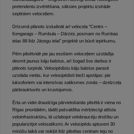
pretendentu izvērtēšana, sāksies projektu izstrāde
septiņiem veloceļiem.
Drīzumā plānots izsludināt arī veloceļa “Centrs –
Ķengarags – Rumbula – Dārziņi, posmam no Rumbas
ielas 88 līdz Jāņogu ielai” projektē un būvē iepirkumu.
Pērn pilsētvidē pie jau esošiem veloceļiem uzstādīja
desmit jaunus kāju balstus, arī šogad šos darbus ir
plānots turpināt. Velosipēdistu kāju balstus parasti
uzstāda vietās, kur velosipēdisti bieži apstājas: pie
luksoforiem vai intensīvas satiksmes zonās – dzelzceļa
pārbrauktuvēs un krustojumos.
Ērta un videi draudzīga pārvietošanās pilsētā ir viena no
Rīgas prioritātēm, tādēļ pašvaldība mērķtiecīgi attīsta
veloinfrastruktūru, tā uzlabojot velobraucēju drošību un
popularizējot velosatiksmi. Ar velosipēdu aptuveni 30
minūšu laikā var nokļūt līdz pilsētas centram teju no