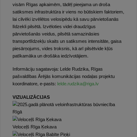
visām Rīgas apkaimēm, tādēļ pieejama un droša
satiksmes infrastruktūra ir viens no būtiskiem faktoriem,
lai cilvēki izvēlētos velosipēdu kā savu pārvietošanās
līdzekli pilsētā. Izvēloties videi draudzīgus
pārvietošanās veidus, pilsētā samazināsies
transportlīdzekļu skaits un satiksmes intensitāte, gaisa
piesārņojums, vides troksnis, kā arī pilsētvide kļūs
patīkamāka un drošāka iedzīvotājiem.
Informāciju sagatavoja: Lelde Rudzika, Rīgas
pašvaldības Ārējās komunikācijas nodaļas projektu
koordinatore, e-pasts:
lelde.rudzika@riga.lv
VIZUALIZĀCIJAS
Veloceļš Rīga Ķekava