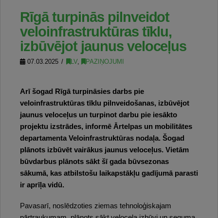
Rīgā turpinās pilnveidot
veloinfrastruktūras tīklu,
izbūvējot jaunus veloceļus
07.03.2025
LV
,
PAZIŅOJUMI
Arī šogad Rīgā turpināsies darbs pie
veloinfrastruktūras tīklu pilnveidošanas, izbūvējot
jaunus veloceļus un turpinot darbu pie iesākto
projektu izstrādes, informē Ārtelpas un mobilitātes
departamenta Veloinfrastruktūras nodaļa. Šogad
plānots izbūvēt vairākus jaunus veloceļus. Vietām
būvdarbus plānots sākt šī gada būvsezonas
sākumā, kas atbilstošu laikapstākļu gadījumā parasti
ir aprīļa vidū.
Pavasarī, noslēdzoties ziemas tehnoloģiskajam
pārtraukumam, plānots sākt veloceļa izbūvi un seguma