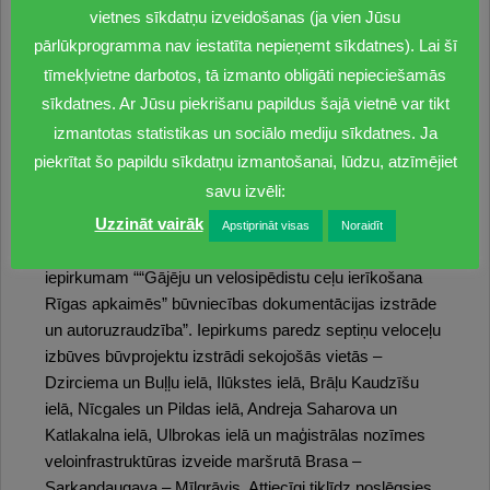
vietnes sīkdatņu izveidošanas (ja vien Jūsu
veloinfrastruktūrai maršrutā Vecāķi – Carnikava.
pārlūkprogramma nav iestatīta nepieņemt sīkdatnes). Lai šī
Tāpat ir noslēgusies būvprojekta minimālā sastāvā
tīmekļvietne darbotos, tā izmanto obligāti nepieciešamās
izstrāde diviem projektiem – velo un gājēju
sīkdatnes. Ar Jūsu piekrišanu papildus šajā vietnē var tikt
infrastruktūras izbūvei Biķernieku ielas posmā no
izmantotas statistikas un sociālo mediju sīkdatnes. Ja
Juglas ielas līdz Ropažu novada robežai un velo un
piekrītat šo papildu sīkdatņu izmantošanai, lūdzu, atzīmējiet
gājēju infrastruktūras izbūvei Berģu ielā un Upesciema
savu izvēli:
ielā no Brīvības gatves līdz Ropažu novada robežai.
Uzzināt vairāk
Apstiprināt visas
Noraidīt
Pašlaik arī norisinās pretendentu izvērtēšana
iepirkumam ““Gājēju un velosipēdistu ceļu ierīkošana
Rīgas apkaimēs” būvniecības dokumentācijas izstrāde
un autoruzraudzība”. Iepirkums paredz septiņu veloceļu
izbūves būvprojektu izstrādi sekojošās vietās –
Dzirciema un Buļļu ielā, Ilūkstes ielā, Brāļu Kaudzīšu
ielā, Nīcgales un Pildas ielā, Andreja Saharova un
Katlakalna ielā, Ulbrokas ielā un maģistrālas nozīmes
veloinfrastruktūras izveide maršrutā Brasa –
Sarkandaugava – Mīlgrāvis. Attiecīgi tiklīdz noslēgsies