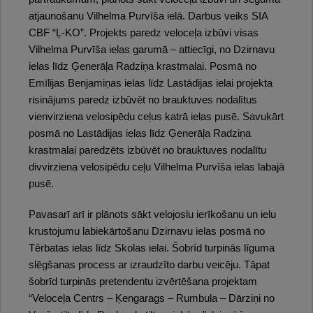
atjaunošanu Vilhelma Purvīša ielā. Darbus veiks SIA
CBF “Ļ-KO”. Projekts paredz veloceļa izbūvi visas
Vilhelma Purvīša ielas garumā – attiecīgi, no Dzirnavu
ielas līdz Ģenerāļa Radziņa krastmalai. Posmā no
Emīlijas Benjamiņas ielas līdz Lastādijas ielai projekta
risinājums paredz izbūvēt no brauktuves nodalītus
vienvirziena velosipēdu ceļus katrā ielas pusē. Savukārt
posmā no Lastādijas ielas līdz Ģenerāļa Radziņa
krastmalai paredzēts izbūvēt no brauktuves nodalītu
divvirziena velosipēdu ceļu Vilhelma Purvīša ielas labajā
pusē.
Pavasarī arī ir plānots sākt velojoslu ierīkošanu un ielu
krustojumu labiekārtošanu Dzirnavu ielas posmā no
Tērbatas ielas līdz Skolas ielai. Šobrīd turpinās līguma
slēgšanas process ar izraudzīto darbu veicēju. Tāpat
šobrīd turpinās pretendentu izvērtēšana projektam
“Veloceļa Centrs – Ķengarags – Rumbula – Dārziņi no