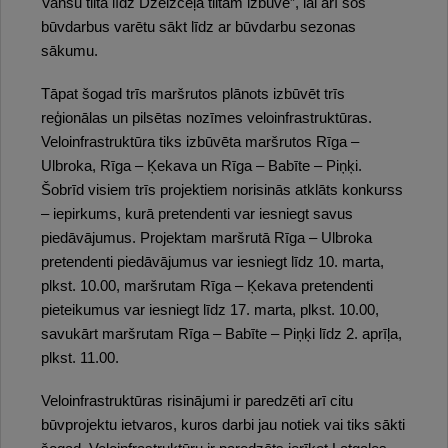
Vanšu tilta līdz Dzelzceļa tiltam izbūve”, lai arī šos
būvdarbus varētu sākt līdz ar būvdarbu sezonas
sākumu.
Tāpat šogad trīs maršrutos plānots izbūvēt trīs
reģionālas un pilsētas nozīmes veloinfrastruktūras.
Veloinfrastruktūra tiks izbūvēta maršrutos Rīga –
Ulbroka, Rīga – Ķekava un Rīga – Babīte – Piņķi.
Šobrīd visiem trīs projektiem norisinās atklāts konkurss
– iepirkums, kurā pretendenti var iesniegt savus
piedāvājumus. Projektam maršrutā Rīga – Ulbroka
pretendenti piedāvājumus var iesniegt līdz 10. marta,
plkst. 10.00, maršrutam Rīga – Ķekava pretendenti
pieteikumus var iesniegt līdz 17. marta, plkst. 10.00,
savukārt maršrutam Rīga – Babīte – Piņķi līdz 2. aprīļa,
plkst. 11.00.
Veloinfrastruktūras risinājumi ir paredzēti arī citu
būvprojektu ietvaros, kuros darbi jau notiek vai tiks sākti