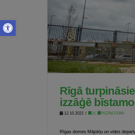
Open toolbar
Rīgā turpināsi
izzāģē bīstam
12.10.2022
LV
,
PAZIŅOJUMI
Rīgas domes Mājokļu un vides depart