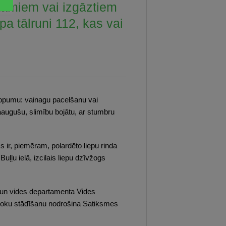
stamiem vai izgāztiem
 tālruni 112, kas vai
kopumu: vainagu pacelšanu vai
augušu, slimību bojātu, ar stumbru
 ir, piemēram, polardēto liepu rinda
Buļļu ielā, izcilais liepu dzīvžogs
 un vides departamenta Vides
 koku stādīšanu nodrošina Satiksmes