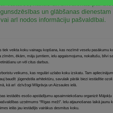
v
. Vakaros, naktīs un brīvdienās par bī
ugunsdzēsības un glābšanas dienestam pa
 vai arī nodos informāciju pašvaldībai.
os tiek veikta koku vainagu kopšana, kas nozīmē veselu pasākumu 
 zīmēm, ēkām, māju jumtiem, ielu apgaismojuma, nokaltušu, blīvi sa
 retināšanu un vēl citus darbus.
arboristu veikums, kas regulāri uzlabo koku izskatu. Tam apliecinājums
uj baudīt jūgendstila arhitektūru, savulaik pārāk biezi iestādītie ozoli 
ā, kā arī dzīvžogi Mīlgrāvja un Aizsaules ielā.
ītības iestādēs esošo apstādījumu apsaimniekošanu organizē Mājokļu
d pašvaldības uzņēmums “Rīgas meži”. Ielu atjaunošanas laikā jaunu
es ielās jau iestādījis vairākus desmitus koku.