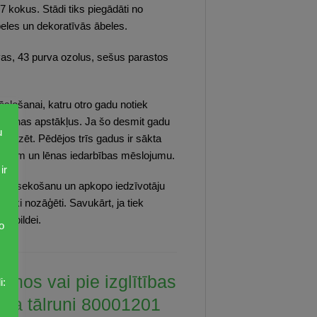
7 kokus. Stādi tiks piegādāti no
peles un dekoratīvās ābeles.
vas, 43 purva ozolus, sešus parastos
slošanai, katru otro gadu notiek
augšanas apstākļus. Ja šo desmit gadu
u
alīdzēt. Pēdējos trīs gadus ir sākta
vielām un lēnas iedarbības mēslojumu.
ir
oku apsekošanu un apkopo iedzīvotāju
iski nozāģēti. Savukārt, ja tiek
izpildei.
o
jumos vai pie izglītības
i:
pa tālruni
80001201