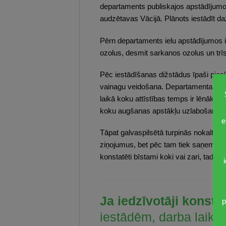
departaments publiskajos apstādījumos 
audzētavas Vācijā. Plānots iestādīt d
Pērn departaments ielu apstādījumos i
ozolus, desmit sarkanos ozolus un trī
Pēc iestādīšanas dižstādus īpaši piesk
vainagu veidošana. Departamenta speci
laikā koku attīstības temps ir lēnāks,
koku augšanas apstākļu uzlabošana, ve
e
Tāpat galvaspilsētā turpinās nokaltuš
ziņojumus, bet pēc tam tiek saņemtas ci
konstatēti bīstami koki vai zari, tad 
Ja iedzīvotāji konst
p
iestādēm, darba laikā