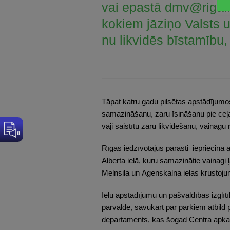
vai epastā
dmv@riga.l
kokiem jāziņo Valsts 
nu likvidēs bīstamību,
Tāpat katru gadu pilsētas apstādījum
samazināšanu, zaru īsināšanu pie ceļa
vāji saistītu zaru likvidēšanu, vainagu
Rīgas iedzīvotājus parasti iepriecina 
Alberta ielā, kuru samazinātie vainagi ļa
Melnsila un Āgenskalna ielas krustojum
Ielu apstādījumu un pašvaldības izgl
pārvalde, savukārt par parkiem atbil
departaments, kas šogad Centra apkaim