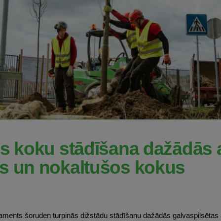
es koku stādīšana dažādās
os un nokaltušos kokus
aments šoruden turpinās dižstādu stādīšanu dažādās galvaspilsētas