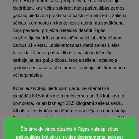
Pērn Rīgas dome sāka pilotprojektu, kurā iedzīvotāju
biedrībām, kas vēlas sakārtot kādu pašvaldības zemes
gabalu, piedāvāja praktisku atbalstu – melnzemi, zāliena
sēklas, kompostu un konteinerus atkritumu savākšanai.
Šajā pavasarī projektā pieteicās desmit Rīgas
iedzīvotāju biedrības ar iniciatīvu veikt labiekārtošanas
darbus 11 vietās. Labiekārtošanas darbi sākās Lielās
talkas laikā un ar pašvaldības atbalstu iedzīvotāji
ierīkoja jaunas puķu dobes, iesēja zālienu, atjaunoja
apdobes un savāca atkritumus. Teritoriju labiekārtošana
vēl turpināsies.
Kopā iedzīvotāju biedrībām darbu veikšanai tika
piegādāti 83,5 kubikmetri melnzemes un 3,3 kubikmetri
komposta, kā arī izsniegti 35,5 kilogrami zāliena sēklu.
Atbalstu iedzīvotāju biedrībām organizēja un nodrošināja
Rīgas Apkaimju iedzīvotāju centrs, sadarbojoties ar SIA
“Rīgas meži”. Savukārt iedzīvotāju biedrību savākto
Šīs tīmekļvietnes pārzinis ir Rīgas valstspilsētas
atkritumu aizvešana tika organizēta Lielās talkas laikā,
pašvaldības Mājokļu un vides departaments, adrese: