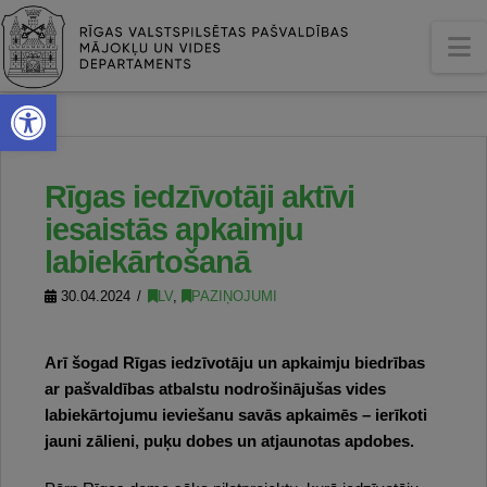
content
N
Open toolbar
Rīgas iedzīvotāji aktīvi
iesaistās apkaimju
labiekārtošanā
30.04.2024
LV
,
PAZIŅOJUMI
Arī šogad Rīgas iedzīvotāju un apkaimju biedrības
ar pašvaldības atbalstu nodrošinājušas vides
labiekārtojumu ieviešanu savās apkaimēs – ierīkoti
jauni zālieni, puķu dobes un atjaunotas apdobes.