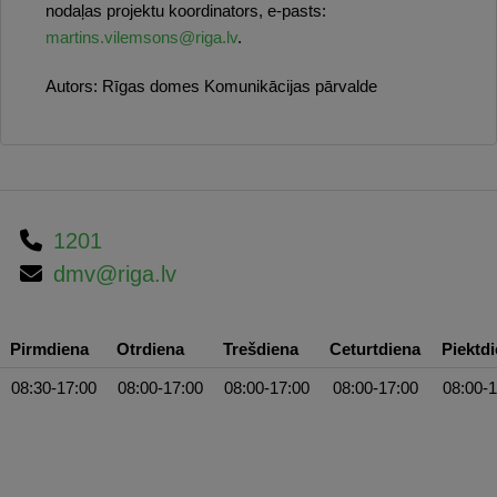
nodaļas projektu koordinators, e-pasts:
martins.vilemsons@riga.lv
.
Autors:
Rīgas domes Komunikācijas pārvalde
1201
dmv@riga.lv
Pirmdiena
Otrdiena
Trešdiena
Ceturtdiena
Piektd
08:30-17:00
08:00-17:00
08:00-17:00
08:00-17:00
08:00-1