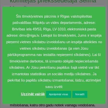
komitejas priekšsēdētāja Selīna
Vancāne.
Šīs tīmekļvietnes pārzinis ir Rīgas valstspilsētas
pašvaldības Mājokļu un vides departaments, adrese:
Brīvības iela 49/53, Rīga, LV-1010, elektroniskā pasta
adrese: dmv@riga.lv. Lietojot šo tīmekļvietni, Jums ir iespēja
“Mājokļu un vides departaments arī turpmāk plāno
pieņemt vietnes sīkdatņu izveidošanu un iespēja atteikties no
papildināt ielu apstādījumu zaļās zonas ar jauniem ielu
vietnes sīkdatņu izveidošanas (ja vien Jūsu
apstādījumiem. Kā jau iepriekš, pagājušajā gadā un
šogad, ielu apstādījumos plānots stādīt dažādu dzimtu,
pārlūkprogramma nav iestatīta nepieņemt sīkdatnes). Lai šī
sugu un šķirņu dižstādus. Šāds plānošanas princips tiek
tīmekļvietne darbotos, tā izmanto obligāti nepieciešamās
pielietots, lai veicinātu bioloģisko daudzveidību ielu
sīkdatnes. Ar Jūsu piekrišanu papildus šajā vietnē var tikt
apstādījumos un nodrošinātu kvalitatīvāku apstādījumu
izmantotas statistikas un sociālo mediju sīkdatnes. Ja
funkciju izpildi,” norāda departamenta Dabas un
piekrītat šo papildu sīkdatņu izmantošanai, lūdzu, atzīmējiet
apstādījumu nodaļas vadītāja Inguna Kublicka.
savu izvēli:
Pēc iestādīšanas dižstādus īpaši pieskata vismaz
Uzzināt vairāk
Apstiprināt visas
Noraidīt
desmit gadus. Sākumā liela vērību velta laistīšanai un
mēslošanai, katru otro gadu notiek vainagu veidošana.