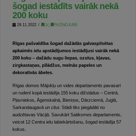
šogad iestādīts vairāk nekā
200 koku
29.11.2022
LV
,
PAZIŅOJUMI
Rīgas pašvaldība šogad dažādās galvaspilsētas
apkaimēs ielu apstādījumos iestādījusi vairāk nekā
200 koku – dažādu sugu liepas, ozolus, kļavas,
zirgkastaņas, pīlādžus, melnās papeles un
dekoratīvās ābeles.
Rīgas domes Mājokļu un vides departaments pavasarī
un rudenī kopā iestādīja 155 koku dižstādus – Centrā,
Pļavniekos, Āgenskalnā, Bieriņos, Dārzciemā, Juglā,
Sarkandaugavā un citur. Stādi tiks piegādāti no
audzētavas Vācijā. Savukārt Satiksmes departaments,
veicot 12 Centra ielu labiekārtošanu, šogad iestādīja 57
kokus.