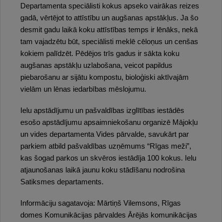
Departamenta speciālisti kokus apseko vairākas reizes
gadā, vērtējot to attīstību un augšanas apstākļus. Ja šo
desmit gadu laikā koku attīstības temps ir lēnāks, nekā
tam vajadzētu būt, speciālisti meklē cēloņus un cenšas
kokiem palīdzēt. Pēdējos trīs gadus ir sākta koku
augšanas apstākļu uzlabošana, veicot papildus
piebarošanu ar sijātu kompostu, bioloģiski aktīvajām
vielām un lēnas iedarbības mēslojumu.
Ielu apstādījumu un pašvaldības izglītības iestādēs
esošo apstādījumu apsaimniekošanu organizē Mājokļu
un vides departamenta Vides pārvalde, savukārt par
parkiem atbild pašvaldības uzņēmums “Rīgas meži”,
kas šogad parkos un skvēros iestādīja 100 kokus. Ielu
atjaunošanas laikā jaunu koku stādīšanu nodrošina
Satiksmes departaments.
Informāciju sagatavoja: Mārtiņš Vilemsons, Rīgas
domes Komunikācijas pārvaldes Ārējās komunikācijas