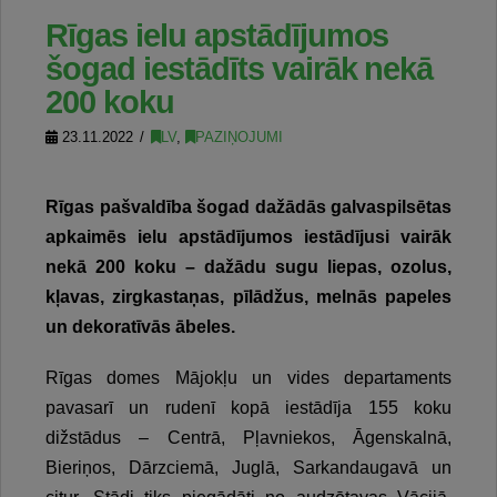
Rīgas ielu apstādījumos
šogad iestādīts vairāk nekā
200 koku
23.11.2022
LV
,
PAZIŅOJUMI
Rīgas pašvaldība šogad dažādās galvaspilsētas
apkaimēs ielu apstādījumos iestādījusi vairāk
nekā 200 koku – dažādu sugu liepas, ozolus,
kļavas, zirgkastaņas, pīlādžus, melnās papeles
un dekoratīvās ābeles.
Rīgas domes Mājokļu un vides departaments
pavasarī un rudenī kopā iestādīja 155 koku
dižstādus – Centrā, Pļavniekos, Āgenskalnā,
Bieriņos, Dārzciemā, Juglā, Sarkandaugavā un