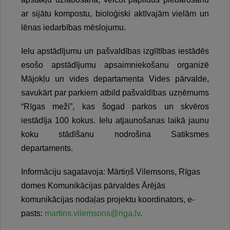
ar sijātu kompostu, bioloģiski aktīvajām vielām un
lēnas iedarbības mēslojumu.
Ielu apstādījumu un pašvaldības izglītības iestādēs
esošo apstādījumu apsaimniekošanu organizē
Mājokļu un vides departamenta Vides pārvalde,
savukārt par parkiem atbild pašvaldības uzņēmums
“Rīgas meži”, kas šogad parkos un skvēros
iestādīja 100 kokus. Ielu atjaunošanas laikā jaunu
koku stādīšanu nodrošina Satiksmes
departaments.
Informāciju sagatavoja: Mārtiņš Vilemsons, Rīgas
domes Komunikācijas pārvaldes Ārējās
komunikācijas nodaļas projektu koordinators, e-
pasts:
martins.vilemsons@riga.lv
.