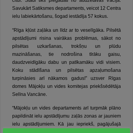
citur. Stādi tiks piegādāti no audzētavas Vācijā.
Savukārt Satiksmes departaments, veicot 12 Centra
ielu labiekārtošanu, šogad iestādīja 57 kokus.
“Rīga kļūst zaļāka un līdz ar to veselīgāka. Pilsētā
apstādījumi risina vairākas problēmas, sākot no
pilsētas uzkaršanas, trokšņu un plūdu
mazināšanas, tie nodrošina tīrāku gaisu,
daudzveidīgāku dabu un patīkamāku vidi visiem.
Koku stādīšana un pilsētas apzaļumošana
turpināsies arī nākamos gadus!” uzsver Rīgas
domes Mājokļu un vides komitejas priekšsēdētāja
Selīna Vancāne.
“Mājokļu un vides departaments arī turpmāk plāno
papildināt ielu apstādījumu zaļās zonas ar jauniem
ielu apstādījumiem. Kā jau iepriekš, pagājušajā
gadā un šogad, ielu apstādījumos plānots stādīt