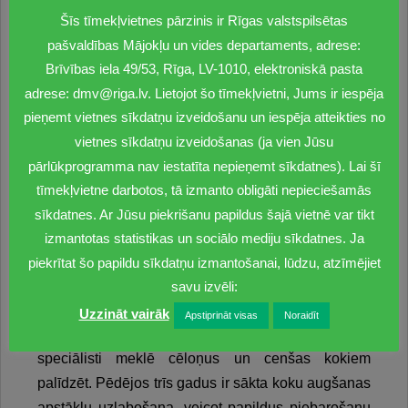
Šīs tīmekļvietnes pārzinis ir Rīgas valstspilsētas
dažādu dzimtu, sugu un šķirņu dižstādus. Šāds
pašvaldības Mājokļu un vides departaments, adrese:
plānošanas princips tiek pielietots, lai veicinātu
Brīvības iela 49/53, Rīga, LV-1010, elektroniskā pasta
bioloģisko daudzveidību ielu apstādījumos un
adrese: dmv@riga.lv. Lietojot šo tīmekļvietni, Jums ir iespēja
nodrošinātu kvalitatīvāku apstādījumu funkciju
pieņemt vietnes sīkdatņu izveidošanu un iespēja atteikties no
izpildi,” norāda departamenta Dabas un
vietnes sīkdatņu izveidošanas (ja vien Jūsu
apstādījumu nodaļas vadītāja Inguna Kublicka.
pārlūkprogramma nav iestatīta nepieņemt sīkdatnes). Lai šī
Pēc iestādīšanas dižstādus īpaši pieskata vismaz
tīmekļvietne darbotos, tā izmanto obligāti nepieciešamās
desmit gadus. Sākumā liela vērību velta laistīšanai
sīkdatnes. Ar Jūsu piekrišanu papildus šajā vietnē var tikt
un mēslošanai, katru otro gadu notiek vainagu
izmantotas statistikas un sociālo mediju sīkdatnes. Ja
veidošana. Departamenta speciālisti kokus apseko
piekrītat šo papildu sīkdatņu izmantošanai, lūdzu, atzīmējiet
vairākas reizes gadā, vērtējot to attīstību un
savu izvēli:
augšanas apstākļus. Ja šo desmit gadu laikā koku
Uzzināt vairāk
Apstiprināt visas
Noraidīt
attīstības temps ir lēnāks, nekā tam vajadzētu būt,
speciālisti meklē cēloņus un cenšas kokiem
palīdzēt. Pēdējos trīs gadus ir sākta koku augšanas
apstākļu uzlabošana, veicot papildus piebarošanu