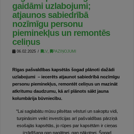
gaidāmi uzlabojumi;
atjaunos sabiedrībā
nozīmīgu personu
pieminekļus un remontēs
celiņus
06.02.2025
LV
,
PAZIŅOJUMI
Rīgas pašvaldības kapsētās šogad plānoti dažādi
uzlabojumi – iecerēts atjaunot sabiedrībā nozīmīgu
personu pieminekļus, remontēt celiņus un mazināt
atkritumu daudzumu, kā arī plānots sākt jauna
kolumbārija būvniecību.
“Lai saglabātu mūsu pilsētas vēsturi un sakoptu vidi,
turpināsim veikt investīcijas arī pašvaldības pārziņā
esošajās kapsētās, jo rūpes par kapsētām ir cieņas
izrādīšana gan pagātnei, gan nākotnei. Šogad