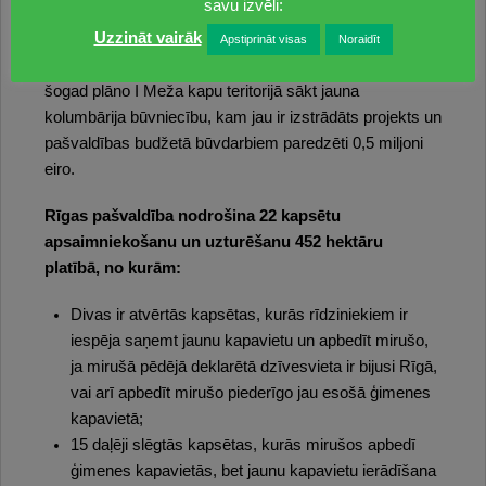
savu izvēli:
specifiku.
Uzzināt vairāk
Apstiprināt visas
Noraidīt
Rīgas pašvaldība, turpinot veicināt ugunsapbedīšanu,
šogad plāno I Meža kapu teritorijā sākt jauna
kolumbārija būvniecību, kam jau ir izstrādāts projekts un
pašvaldības budžetā būvdarbiem paredzēti 0,5 miljoni
eiro.
Rīgas pašvaldība nodrošina 22 kapsētu
apsaimniekošanu un uzturēšanu 452 hektāru
platībā, no kurām:
Divas ir atvērtās kapsētas, kurās rīdziniekiem ir
iespēja saņemt jaunu kapavietu un apbedīt mirušo,
ja mirušā pēdējā deklarētā dzīvesvieta ir bijusi Rīgā,
vai arī apbedīt mirušo piederīgo jau esošā ģimenes
kapavietā;
15 daļēji slēgtās kapsētas, kurās mirušos apbedī
ģimenes kapavietās, bet jaunu kapavietu ierādīšana