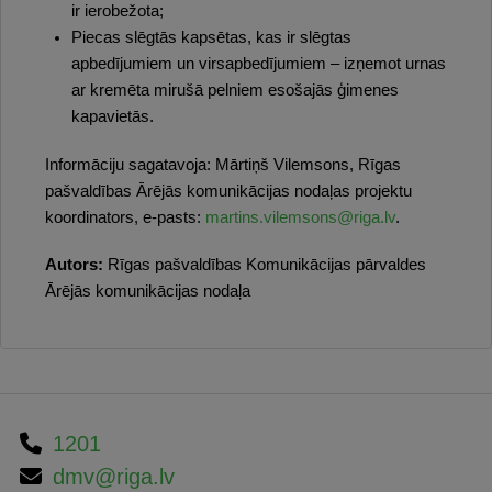
ir ierobežota;
Piecas slēgtās kapsētas, kas ir slēgtas
apbedījumiem un virsapbedījumiem – izņemot urnas
ar kremēta mirušā pelniem esošajās ģimenes
kapavietās.
Informāciju sagatavoja: Mārtiņš Vilemsons, Rīgas
pašvaldības Ārējās komunikācijas nodaļas projektu
koordinators, e-pasts:
martins.vilemsons@riga.lv
.
Autors:
Rīgas pašvaldības Komunikācijas pārvaldes
Ārējās komunikācijas nodaļa
1201
dmv@riga.lv