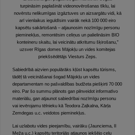
turpināsim paplašināt videonovērošanas tīklu, lai
novērstu nelikumīgas izgāztuves un aizsargātu vidi, kā
arī vienlaikus ieguldīsim vairāk nekā 100 000 eiro
kapsētu sakārtošanā – atjaunosim nozīmīgu personu
pieminekļus, remontēsim celiņus un palielināsim BIO
konteineru skaitu, lai veicinātu atkritumu šķirošanu,”
uzsver Rīgas domes Mājokļu un vides komitejas
priekšsēdētājs Viesturs Zeps.
Sabiedrībā aizvien populārāks kļūst kapsētu tūrisms,
tādēļ tā veicināšanai šogad Mājokļu un vides
departamentam no pašvaldības budžeta piešķirti 70 000
eiro. Par šo summu plānots gan pilnveidot informatīvo
materiālu, gan atjaunot sabiedrībai nozīmīgu personu
vai ievērojamu tēlnieku kā Teodora Zaļkalna, Kārļa
Zemdegas u.c. veidotos pieminekļus.
Lai uzlabotu vides pieejamību, vairāku (Jaunciema, II
Meža u.c.) kapsētu teritorijās atjaunos iekšējo ceļu