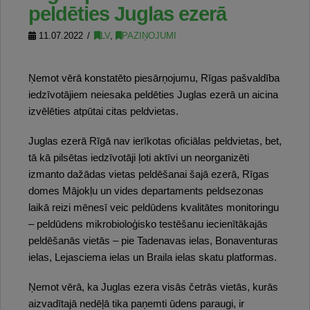
peldēties Juglas ezerā
11.07.2022
LV
,
PAZIŅOJUMI
Ņemot vērā konstatēto piesārņojumu, Rīgas pašvaldība
iedzīvotājiem neiesaka peldēties Juglas ezerā un aicina
izvēlēties atpūtai citas peldvietas.
Juglas ezerā Rīgā nav ierīkotas oficiālas peldvietas, bet,
tā kā pilsētas iedzīvotāji ļoti aktīvi un neorganizēti
izmanto dažādas vietas peldēšanai šajā ezerā, Rīgas
domes Mājokļu un vides departaments peldsezonas
laikā reizi mēnesī veic peldūdens kvalitātes monitoringu
– peldūdens mikrobioloģisko testēšanu iecienītākajās
peldēšanās vietās – pie Tadenavas ielas, Bonaventuras
ielas, Lejasciema ielas un Braila ielas skatu platformas.
Ņemot vērā, ka Juglas ezera visās četrās vietās, kurās
aizvadītajā nedēļā tika paņemti ūdens paraugi, ir