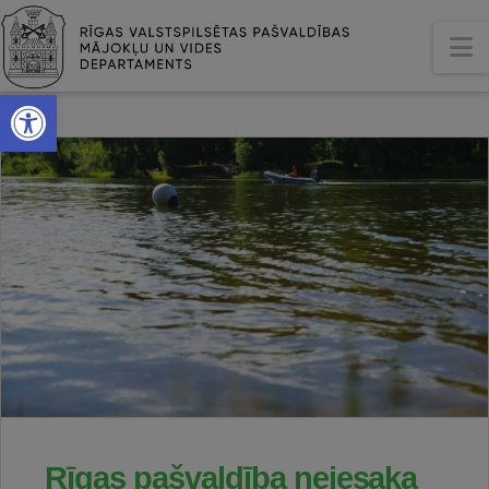
N
Open toolbar
Rīgas pašvaldība neiesaka