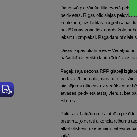
Daugavā pie Vanšu tilta esošā peldviet
peldvietas. Rīgas oficiālajās peldviet
konteineri, uzstādītas pārģērbšanās ka
peldēšanas zona tiek norobežota ar boj
iekārtu kompleksi. Pagaidām oficiāla st
Divās Rīgas pludmalēs – Vecāķos un Va
pašvaldības veikto labiekārtošanas dar
Pagājušajā sezonā RPP glābēji izglāba
nodeva 20 nomaldījušos bērnus. “Aicinā
aicinājums attiecas uz vecākiem ar bē
atvases peldvietā atstāj vienus, bet pa
Skrims.
Policija arī atgādina, ka atpūta pie ūd
bīstama, jo nereti alkohola reibumā at
alkoholiskiem dzērieniem patiesībā pa
laikā.