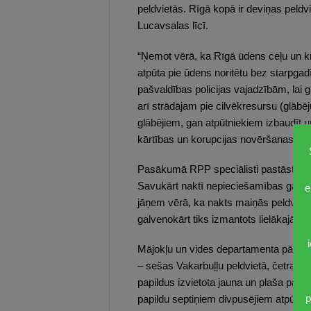
peldvietās. Rīgā kopā ir deviņas peld
Lucavsalas līcī.
“Ņemot vērā, ka Rīgā ūdens ceļu un kras
atpūta pie ūdens noritētu bez starpga
pašvaldības policijas vajadzībām, lai g
arī strādājam pie cilvēkresursu (glābē
glābējiem, gan atpūtniekiem izbaudīt 
kārtības un korupcijas novēršanas kom
Pasākumā RPP speciālisti pastāstīja, 
Savukārt naktī nepieciešamības gadīj
e
jāņem vērā, ka nakts maiņās peldvietā
galvenokārt tiks izmantots lielākajā pel
Mājokļu un vides departamenta pārstāv
– sešas Vakarbuļļu peldvietā, četras –
papildus izvietota jauna un plaša pārģ
p
papildu septiņiem divpusējiem atpūtas