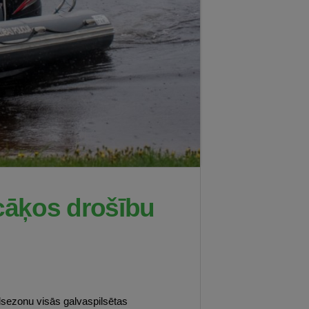
cāķos drošību
ldsezonu visās galvaspilsētas