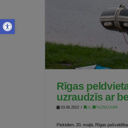
Open toolbar
Rīgas peldviet
uzraudzīs ar be
03.06.2022
LV
,
PAZIŅOJUMI
Piektdien, 20. maijā, Rīgas pašvaldība