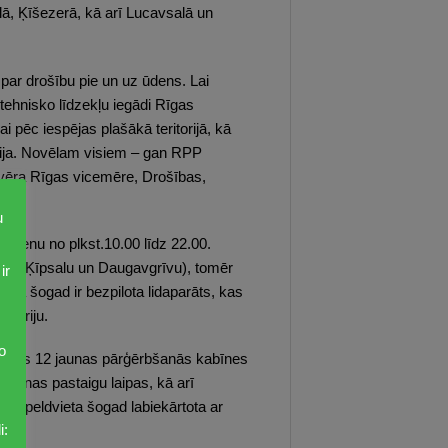
lā, Ķīšezerā, kā arī Lucavsalā un
u par drošību pie un uz ūdens. Lai
tehnisko līdzekļu iegādi Rīgas
i pēc iespējas plašākā teritorijā, kā
ācija. Novēlam visiem – gan RPP
svēra Rīgas vicemēre, Drošības,
u
 dienu no plkst.10.00 līdz 22.00.
emot Ķīpsalu un Daugavgrīvu), tomēr
ir
bā šogad ir bezpilota lidaparāts, kas
itoriju.
o
ādītas 12 jaunas pārģērbšanās kabīnes
jaunas pastaigu laipas, kā arī
ļu peldvieta šogad labiekārtota ar
i: