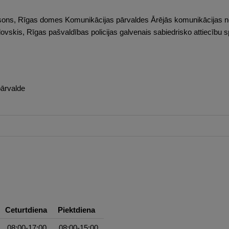
msons, Rīgas domes Komunikācijas pārvaldes Ārējās komunikācijas no
ovskis, Rīgas pašvaldības policijas galvenais sabiedrisko attiecību s
ārvalde
Ceturtdiena
Piektdiena
08:00-17:00
08:00-15:00