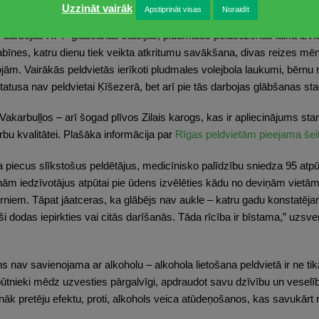
Uzzināt vairāk
Apstiprināt visas
Noraidīt
a “Ķīpsala” šomēnes pievienota oficiālo peldvietu sarakstam, tādējādi
ās darbojas RPP glābšanas stacijas, pludmalēs peldsezonas laikā izviet
bīnes, katru dienu tiek veikta atkritumu savākšana, divas reizes mēne
ām. Vairākās peldvietās ierīkoti pludmales volejbola laukumi, bērnu 
atusa nav peldvietai Ķīšezerā, bet arī pie tās darbojas glābšanas stac
karbuļļos – arī šogad plīvos Zilais karogs, kas ir apliecinājums sta
bu kvalitātei. Plašāka informācija par
Rīgas peldvietām pieejama šei
 piecus slīkstošus peldētājus, medicīnisko palīdzību sniedza 95 atp
m iedzīvotājus atpūtai pie ūdens izvēlēties kādu no deviņām vietām, 
rniem. Tāpat jāatceras, ka glābējs nav aukle – katru gadu konstatē
ši dodas iepirkties vai citās darīšanās. Tāda rīcība ir bīstama,” uzsv
ens nav savienojama ar alkoholu – alkohola lietošana peldvietā ir ne ti
pūtnieki mēdz uzvesties pārgalvīgi, apdraudot savu dzīvību un veselīb
nāk pretēju efektu, proti, alkohols veica atūdeņošanos, kas savukārt