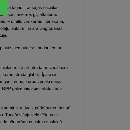
 Rīgā tagad ir astoņas oficiālas
oti sanitārie mezgli, atkritumu
sī – smilts virskārtas irdināšana,
rotaļu laukumi un āra vingrošanas
ija.
rptautiskiem vides standartiem un
t
.
ūtniekiem, kā arī atrada un vecākiem
kurās strādā glābēji. Īpaši šis
jam gadījumus, kuros vecāki savas
er RPP galvenais speciālists Jānis
kai administratīvais pārkāpums, bet arī
u. Turklāt slāpju veldzēšana ar
 rada pārkaršanas riskus saulainā