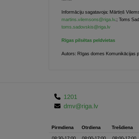
Informāciju sagatavoja: Mārtiņš Vile
martins.vilemsons@riga.lv
.; Toms Sad
toms.sadovskis@riga.lv
Rīgas pilsētas peldvietas
Autors:
Rīgas domes Komunikācijas p
1201
dmv@riga.lv
Pirmdiena
Otrdiena
Trešdiena
08:30-17:00
08:00-17:00
08:00-17:00