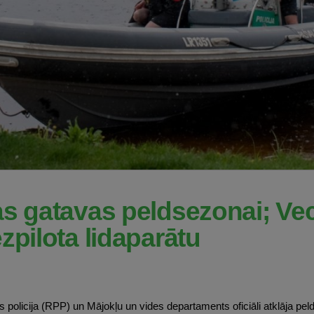
as gatavas peldsezonai; Ve
zpilota lidaparātu
s policija (RPP) un Mājokļu un vides departaments oficiāli atklāja pe