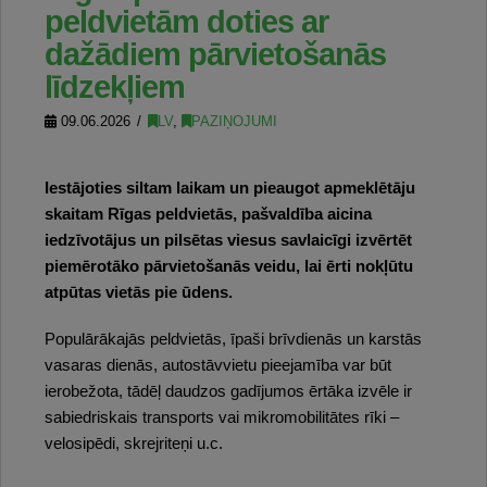
peldvietām doties ar
dažādiem pārvietošanās
līdzekļiem
09.06.2026
LV
,
PAZIŅOJUMI
Iestājoties siltam laikam un pieaugot apmeklētāju
skaitam Rīgas peldvietās, pašvaldība aicina
iedzīvotājus un pilsētas viesus savlaicīgi izvērtēt
piemērotāko pārvietošanās veidu, lai ērti nokļūtu
atpūtas vietās pie ūdens.
Populārākajās peldvietās, īpaši brīvdienās un karstās
vasaras dienās, autostāvvietu pieejamība var būt
ierobežota, tādēļ daudzos gadījumos ērtāka izvēle ir
sabiedriskais transports vai mikromobilitātes rīki –
velosipēdi, skrejriteņi u.c.