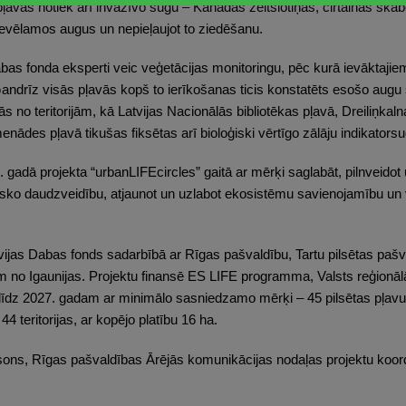
s pļavās notiek arī invazīvo sugu – Kanādas zeltslotiņas, cirtainās s
evēlamos augus un nepieļaujot to ziedēšanu.
bas fonda eksperti veic veģetācijas monitoringu, pēc kurā ievāktajiem
andrīz visās pļavās kopš to ierīkošanas ticis konstatēts esošo aug
ās no teritorijām, kā Latvijas Nacionālās bibliotēkas pļavā, Dreiliņkal
ādes pļavā tikušas fiksētas arī bioloģiski vērtīgo zālāju indikators
. gadā projekta “urbanLIFEcircles” gaitā ar mērķi saglabāt, pilnveidot 
loģisko daudzveidību, atjaunot un uzlabot ekosistēmu savienojamību un 
tvijas Dabas fonds sadarbībā ar Rīgas pašvaldību, Tartu pilsētas paš
em no Igaunijas. Projektu finansē ES LIFE programma, Valsts reģionāl
s līdz 2027. gadam ar minimālo sasniedzamo mērķi – 45 pilsētas pļavu t
44 teritorijas, ar kopējo platību 16 ha.
sons, Rīgas pašvaldības Ārējās komunikācijas nodaļas projektu koord