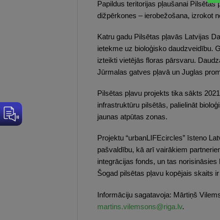
Papildus teritorijas pļaušanai Pilsēta
dižpērkones – ierobežošana, izrokot n
Katru gadu Pilsētas pļavās Latvijas Da
ietekme uz bioloģisko daudzveidību. G
izteikti vietējās floras pārsvaru. Daudz
Jūrmalas gatves pļavā un Juglas promen
Pilsētas pļavu projekts tika sākts 2021
infrastruktūru pilsētās, palielināt bio
jaunas atpūtas zonas.
Projektu “urbanLIFEcircles” īsteno La
pašvaldību, kā arī vairākiem partneri
integrācijas fonds, un tas norisināsie
Šogad pilsētas pļavu kopējais skaits ir 
Informāciju sagatavoja: Mārtiņš Vilem
martins.vilemsons@riga.lv
.