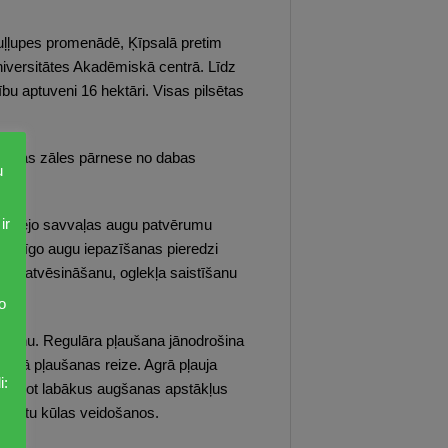
Buļļupes promenādē, Ķīpsalā pretim
Universitātes Akadēmiskā centrā. Līdz
ību aptuveni 16 hektāri. Visas pilsētas
agātas zāles pārnese no dabas
u
ir
 vietējo savvaļas augu patvērumu
ksturīgo augu iepazīšanas pieredzi
ētas atvēsināšanu, oglekļa saistīšanu
o
vākšanu. Regulāra pļaušana jānodrošina
pirmā pļaušanas reize. Agrā pļauja
i:
drošinot labākus augšanas apstākļus
ieļautu kūlas veidošanos.