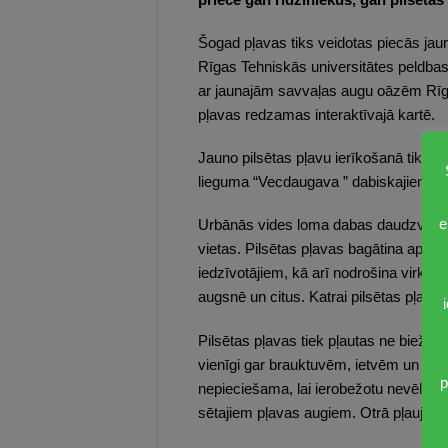
Šogad pļavas tiks veidotas piecās jau
Rīgas Tehniskās universitātes peldbase
ar jaunajām savvaļas augu oāzēm Rīgas p
pļavas redzamas interaktīvajā kartē.
Jauno pilsētas pļavu ierīkošanā tiks
lieguma “Vecdaugava ” dabiskajiem zāl
e
Urbānās vides loma dabas daudzveidība
vietas. Pilsētas pļavas bagātina apkai
iedzīvotājiem, kā arī nodrošina virkni
augsnē un citus. Katrai pilsētas pļava
Pilsētas pļavas tiek pļautas ne biežāk
vienīgi gar brauktuvēm, ietvēm un gājēj
p
nepieciešama, lai ierobežotu nevēlamā
sētajiem pļavas augiem. Otrā pļaujas 