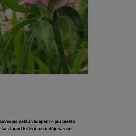
avvaļas sēklu vācējiem – jau piekto
, kas tagad krāšņi uzziedējušas un