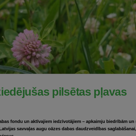
ziedējušas pilsētas pļavas
bas fondu un aktīvajiem iedzīvotājiem – apkaimju biedrībām un s
 Latvijas savvaļas augu oāzes dabas daudzveidības saglabāšanai
 viesus.