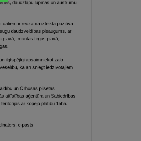
kābenes, daudzlapu lupīnas un austrumu
 datiem ir redzama izteikta pozitīvā
u sugu daudzveidības pieaugums, ar
na pļavā, Imantas tirgus pļavā,
ugas.
un ilgtspējīgi apsaimniekot zaļo
veselību, kā arī sniegt iedzīvotājiem
valdību un Orhūsas pilsētas
ās attīstības aģentūra un Sabiedrības
eritorijas ar kopējo platību 15ha.
inators, e-pasts: