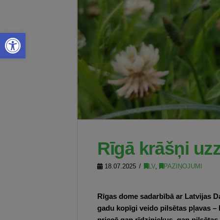
Open toolbar
Rīgā krāšņi uz
18.07.2025
LV
,
PAZIŅOJUMI
Rīgas dome sadarbībā ar Latvijas Da
gadu kopīgi veido pilsētas pļavas –
priecē gan rīdziniekus, gan pilsētas