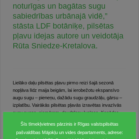
noturīgas un bagātas sugu
sabiedrības urbānajā vidē,”
stāsta LDF botāniķe, pilsētas
pļavu idejas autore un veidotāja
Rūta Sniedze-Kretalova.
Lielāko daļu pilsētas pļavu pirmo reizi šajā sezonā
nopļāva līdz maija beigām, lai ierobežotu ekspansīvo
augu sugu – pieneņu, dažādu sugu graudzāļu, gārsu –
izplatību. Vairākās pilsētas pļavās izravētas invazīvās
augu sugas, piemēram, daudzlapu lupīnas, Kanādas
zeltgalvītes un blīvās skābenes. Šīs metodes nodrošina
Šīs tīmekļvietnes pārzinis ir Rīgas valstspilsētas
labākus augšanas apstākļus sētajiem pļavu augiem,
pašvaldības Mājokļu un vides departaments, adrese:
veicinot to attīstību. Uz Jāņu laiku vairumā pilsētas