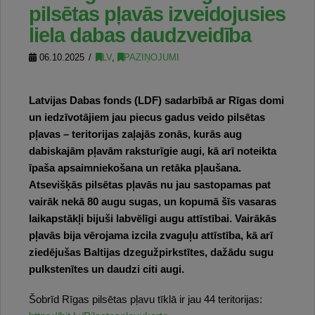
pilsētas pļavās izveidojusies
liela dabas daudzveidība
06.10.2025
LV
,
PAZIŅOJUMI
Latvijas Dabas fonds (LDF) sadarbībā ar Rīgas domi
un iedzīvotājiem jau piecus gadus veido pilsētas
pļavas – teritorijas zaļajās zonās, kurās aug
dabiskajām pļavām raksturīgie augi, kā arī noteikta
īpaša apsaimniekošana un retāka pļaušana.
Atsevišķās pilsētas pļavās nu jau sastopamas pat
vairāk nekā 80 augu sugas, un kopumā šīs vasaras
laikapstākļi bijuši labvēlīgi augu attīstībai. Vairākās
pļavās bija vērojama izcila zvaguļu attīstība, kā arī
ziedējušas Baltijas dzegužpirkstītes, dažādu sugu
pulkstenītes un daudzi citi augi.
Šobrīd Rīgas pilsētas pļavu tīklā ir jau 44 teritorijas: