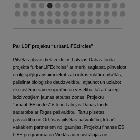
Par LDF projektu “urbanLIFEcircles”
Pilsētas pļavas tiek veidotas Latvijas Dabas fonda
projektā “urbanLIFEcircles” ar mērķi saglabāt, pilnveidot
un ilgtspējīgi apsaimniekot zaļo infrastruktūru pilsētās,
palielināt bioloģisko daudzveidību, atjaunot un uzlabot
ekosistēmu savienojamību un veselību, kā arī sniegt
iedzīvotājiem jaunas atpūtas zonas. Projektu
“urbanLIFEcircles” īsteno Latvijas Dabas fonds
sadarbībā ar Rīgas pašvaldību, Tartu pilsētas
pašvaldību un Orhūsas pilsētas pašvaldību, kā arī
vairākiem partneriem no Igaunijas. Projektu finansē ES
LIFE programma un Viedās administrācijas un