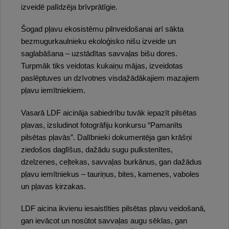
izveidē palīdzēja brīvprātīgie.
Šogad pļavu ekosistēmu pilnveidošanai arī sākta
bezmugurkaulnieku ekoloģisko nišu izveide un
saglabāšana – uzstādītas savvaļas bišu dores.
Turpmāk tiks veidotas kukaiņu mājas, izveidotas
paslēptuves un dzīvotnes visdažādākajiem mazajiem
pļavu iemītniekiem.
Vasarā LDF aicināja sabiedrību tuvāk iepazīt pilsētas
pļavas, izsludinot fotogrāfiju konkursu “Pamanīts
pilsētas pļavās”. Dalībnieki dokumentēja gan krāšņi
ziedošos daglīšus, dažādu sugu pulkstenītes,
dzelzenes, ceļtekas, savvaļas burkānus, gan dažādus
pļavu iemītniekus – tauriņus, bites, kamenes, vaboles
un pļavas ķirzakas.
LDF aicina ikvienu iesaistīties pilsētas pļavu veidošanā,
gan ievācot un nosūtot savvaļas augu sēklas, gan