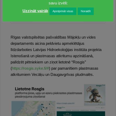
Mikroplastmasas piesārņojums Rīgas līča piekrastes
savu izvēli:
pludmalēs
Uzzināt vairāk
Apstiprināt visas
Noraidīt
1
of
5
Prev
Next
Rīgas valstspilsētas pašvaldības Mājokļu un vides
departaments aicina peldvietu apmeklētājus
līdzdarboties Latvijas Hidroekoloģijas institūta projekta
īstenošanā un plastmasas atkritumu apzināšanā,
palīdzēt pētniekiem un ziņot lietotnē “Rosgis”
(
https://rosgis.syke.fi/#
) par pamanītiem plastmasas
atkritumiem Vecāķu un Daugavgrīvas pludmalēs.