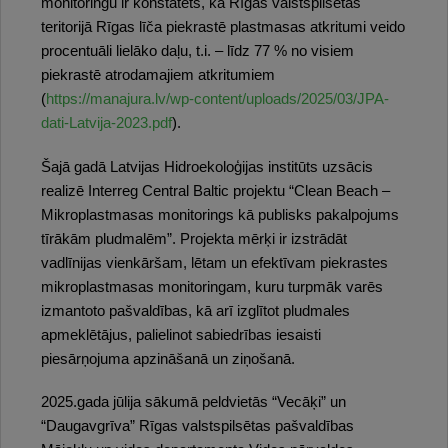
monitoringu ir konstatēts, ka Rīgas valstspilsētas
teritorijā Rīgas līča piekrastē plastmasas atkritumi veido
procentuāli lielāko daļu, t.i. – līdz 77 % no visiem
piekrastē atrodamajiem atkritumiem
(
https://manajura.lv/wp-content/uploads/2025/03/JPA-
dati-Latvija-2023.pdf
).
Šajā gadā Latvijas Hidroekoloģijas institūts uzsācis
realizē Interreg Central Baltic projektu “Clean Beach –
Mikroplastmasas monitorings kā publisks pakalpojums
tīrākām pludmalēm”. Projekta mērķi ir izstrādāt
vadlīnijas vienkāršam, lētam un efektīvam piekrastes
mikroplastmasas monitoringam, kuru turpmāk varēs
izmantoto pašvaldības, kā arī izglītot pludmales
apmeklētājus, palielinot sabiedrības iesaisti
piesārņojuma apzināšanā un ziņošanā.
2025.gada jūlija sākumā peldvietās “Vecāķi” un
“Daugavgrīva” Rīgas valstspilsētas pašvaldības