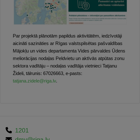
Par projektā plānotām papildus aktivitātēm, iedzīvotāji
aicināti sazināties ar Rīgas valstspilsētas pašvaldības
Mājokļu un vides departamenta Vides pārvaldes Ūdens
meliorācijas nodaļas Peldvietu un aktīvās atpūtas zonu
sektora vadītāju – nodaļas vadītāja vietnieci Tatjanu
Žideli, tālrunis: 67026663, e-pasts:
tatjana.zidele@riga.lv
.
1201
dmv@riga.lv