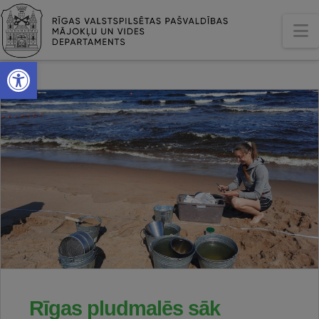
N
Open toolbar
Rīgas pludmalēs sāk