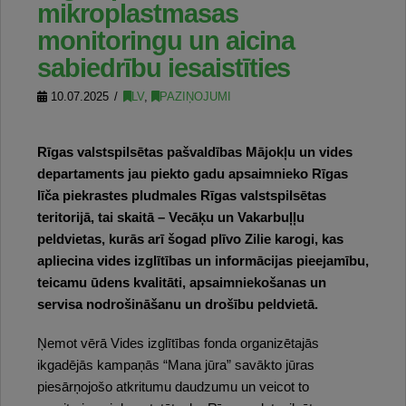
mikroplastmasas
monitoringu un aicina
sabiedrību iesaistīties
10.07.2025
LV
,
PAZIŅOJUMI
Rīgas valstspilsētas pašvaldības Mājokļu un vides
departaments jau piekto gadu apsaimnieko Rīgas
līča piekrastes pludmales Rīgas valstspilsētas
teritorijā, tai skaitā – Vecāķu un Vakarbuļļu
peldvietas, kurās arī šogad plīvo Zilie karogi, kas
apliecina vides izglītības un informācijas pieejamību,
teicamu ūdens kvalitāti, apsaimniekošanas un
servisa nodrošināšanu un drošību peldvietā.
Ņemot vērā Vides izglītības fonda organizētajās
ikgadējās kampaņās “Mana jūra” savākto jūras
piesārņojošo atkritumu daudzumu un veicot to