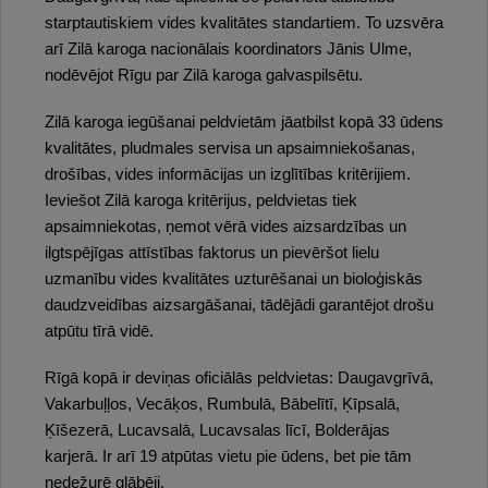
starptautiskiem vides kvalitātes standartiem. To uzsvēra
arī Zilā karoga nacionālais koordinators Jānis Ulme,
nodēvējot Rīgu par Zilā karoga galvaspilsētu.
Zilā karoga iegūšanai peldvietām jāatbilst kopā 33 ūdens
kvalitātes, pludmales servisa un apsaimniekošanas,
drošības, vides informācijas un izglītības kritērijiem.
Ieviešot Zilā karoga kritērijus, peldvietas tiek
apsaimniekotas, ņemot vērā vides aizsardzības un
ilgtspējīgas attīstības faktorus un pievēršot lielu
uzmanību vides kvalitātes uzturēšanai un bioloģiskās
daudzveidības aizsargāšanai, tādējādi garantējot drošu
atpūtu tīrā vidē.
Rīgā kopā ir deviņas oficiālās peldvietas: Daugavgrīvā,
Vakarbuļļos, Vecāķos, Rumbulā, Bābelītī, Ķīpsalā,
Ķīšezerā, Lucavsalā, Lucavsalas līcī, Bolderājas
karjerā. Ir arī 19 atpūtas vietu pie ūdens, bet pie tām
nedežurē glābēji.