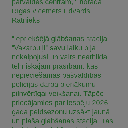
pārvaldes centram, “ norāda
Rīgas vicemērs Edvards
Ratnieks.
“Iepriekšējā glābšanas stacija
“Vakarbuļļi” savu laiku bija
nokalpojusi un vairs neatbilda
tehniskajām prasībām, kas
nepieciešamas pašvaldības
policijas darba pienākumu
pilnvērtīgai veikšanai. Tāpēc
priecājamies par iespēju 2026.
gada peldsezonu uzsākt jaunā
un plašā glābšanas stacijā. Tās