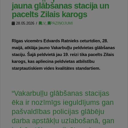
jauna glābšanas stacija un
pacelts Zilais karogs
28.05.2026
LV
,
PAZIŅOJUMI
Rīgas vicemērs Edvards Ratnieks ceturtdien, 28.
maijā, atklāja jauno Vakarbuļļu peldvietas glābšanas
staciju. Šajā peldvietā jau 19. reizi tika pacelts Zilais
karogs, kas apliecina peldvietas atbilstību
starptautiskiem vides kvalitātes standartiem.
“Vakarbuļļu glābšanas stacijas
ēka ir nozīmīgs ieguldījums gan
pašvaldības policijas glābēju
darba apstākļu uzlabošanā, gan