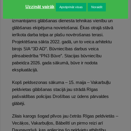
Uzzināt vairāk
dienesta stacijas būvniecība. Ēkas kopējā platība ir 116
Apstiprināt visas
Noraidīt
kvadrātmetri. Glābšanas stacijas pirmais stāvs
izmantojams glābšanas dienesta tehnikas vienību un
glābšanas ekipējuma novietošanai. Ēkas otrajā stāvā
ierīkota darba telpa ar plašu novērošanas terasi.
Projektēšana sākta 2022. gadā, un to veica arhitektu
birojs SIA “3D AD”. Būvniecības darbus veica
pilnsabiedrība “PN3 Būve”. Stacijas būvniecību
pabeidza 2026. gada sākumā, būve ir nodota
ekspluatācijā.
Kopš peldsezonas sākuma – 15. maija – Vakarbuļļu
peldvietas glābšanas stacijā jau strādā Rīgas
pašvaldības policijas Drošības uz ūdens pārvaldes
glābēji.
Zilais karogs šogad plīvos jau četrās Rīgas peldvietās –
Vecāķos, Vakarbuļļos, Bābelītī un pirmo reizi arī
Daugavgrīvā, kas apliecina šo peldvietu atbilstību