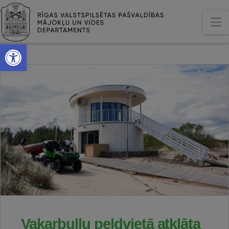
N
Open toolbar
Vakarbuļļu peldvietā atklāta