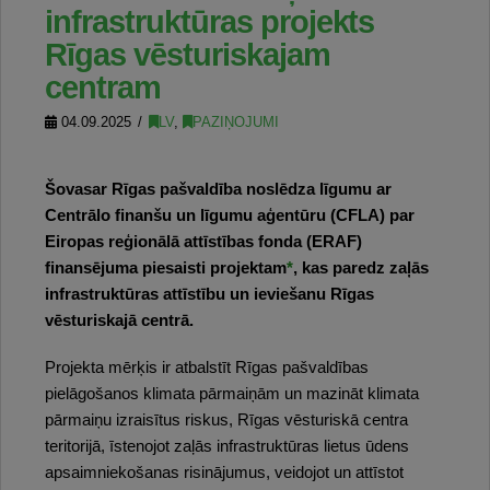
infrastruktūras projekts
Rīgas vēsturiskajam
centram
04.09.2025
LV
,
PAZIŅOJUMI
Šovasar Rīgas pašvaldība noslēdza līgumu ar
Centrālo finanšu un līgumu aģentūru (CFLA) par
Eiropas reģionālā attīstības fonda (ERAF)
finansējuma piesaisti projektam
*
, kas paredz zaļās
infrastruktūras attīstību un ieviešanu Rīgas
vēsturiskajā centrā.
Projekta mērķis ir atbalstīt Rīgas pašvaldības
pielāgošanos klimata pārmaiņām un mazināt klimata
pārmaiņu izraisītus riskus, Rīgas vēsturiskā centra
teritorijā, īstenojot zaļās infrastruktūras lietus ūdens
apsaimniekošanas risinājumus, veidojot un attīstot