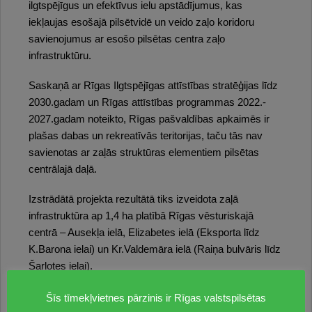
ilgtspējīgus un efektīvus ielu apstādījumus, kas
iekļaujas esošajā pilsētvidē un veido zaļo koridoru
savienojumus ar esošo pilsētas centra zaļo
infrastruktūru.
Saskaņā ar Rīgas Ilgtspējīgas attīstības stratēģijas līdz
2030.gadam un Rīgas attīstības programmas 2022.-
2027.gadam noteikto, Rīgas pašvaldības apkaimēs ir
plašas dabas un rekreatīvās teritorijas, taču tās nav
savienotas ar zaļās struktūras elementiem pilsētas
centrālajā daļā.
Izstrādātā projekta rezultātā tiks izveidota zaļā
infrastruktūra ap 1,4 ha platībā Rīgas vēsturiskajā
centrā – Ausekļa ielā, Elizabetes ielā (Eksporta līdz
K.Barona ielai) un Kr.Valdemāra ielā (Raiņa bulvāris līdz
Šarlotes ielai).
Projekts paredz ierīkojot apstādījumus esošajās
Šīs tīmekļvietnes pārzinis ir Rīgas valstspilsētas