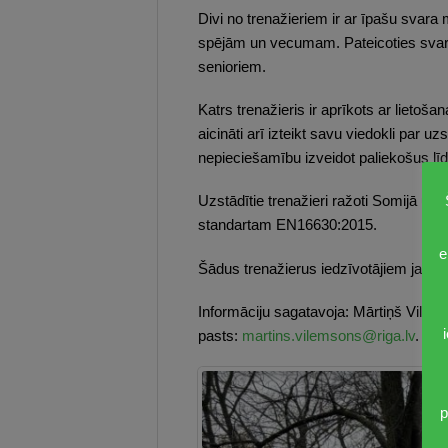
Divi no trenažieriem ir ar īpašu svara
spējām un vecumam. Pateicoties svara r
senioriem.
Katrs trenažieris ir aprīkots ar lieto
aicināti arī izteikt savu viedokli par
nepieciešamību izveidot paliekošus lī
Uzstādītie trenažieri ražoti Somijā un ti
standartam EN16630:2015.
e
Šādus trenažierus iedzīvotājiem jau bi
Informāciju sagatavoja: Mārtiņš Vilem
pasts:
martins.vilemsons@riga.lv
.
p