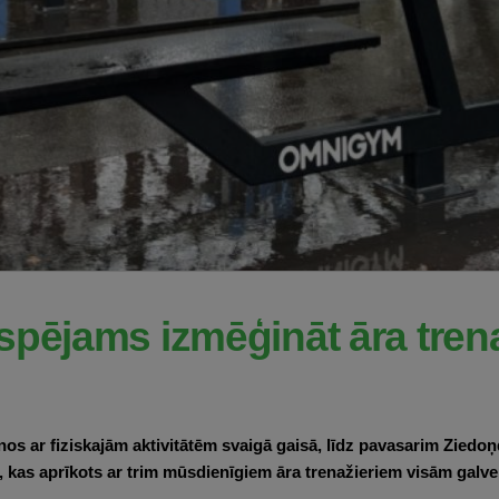
spējams izmēģināt āra tren
nos ar fiziskajām aktivitātēm svaigā gaisā, līdz pavasarim Ziedoņ
 kas aprīkots ar trim mūsdienīgiem āra trenažieriem visām gal