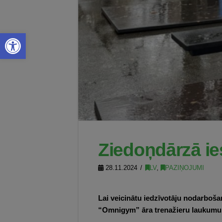
Open toolbar
Ziedoņdārzā ie
28.11.2024
LV
,
PAZIŅOJUMI
Lai veicinātu iedzīvotāju nodarboša
“Omnigym” āra trenažieru laukumu,