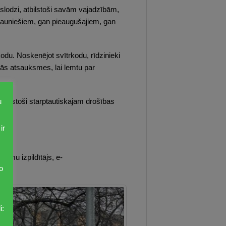
 slodzi, atbilstoši savām vajadzībām,
n jauniešiem, gan pieaugušajiem, gan
kodu. Noskenējot svītrkodu, rīdzinieki
mtās atsauksmes, lai lemtu par
u
, atbilstoši starptautiskajam drošības
ir
et.
umu izpildītājs, e-
o
i: