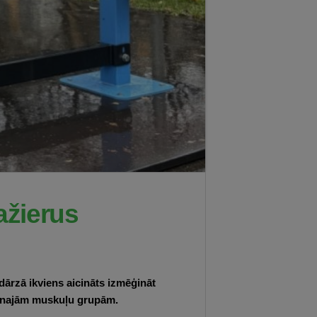
ažierus
dārzā ikviens aicināts izmēģināt
venajām muskuļu grupām.