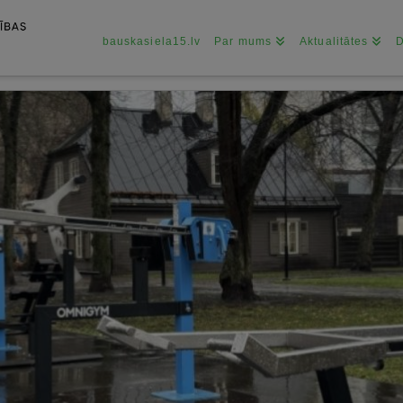
bauskasiela15.lv
Par mums
Aktualitātes