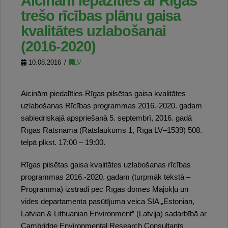
Aicinām iepazīties ar Rīgas
trešo rīcības plānu gaisa
kvalitātes uzlabošanai
(2016-2020)
10.08.2016
LV
Aicinām piedalīties Rīgas pilsētas gaisa kvalitātes
uzlabošanas Rīcības programmas 2016.-2020. gadam
sabiedriskajā apspriešanā 5. septembrī, 2016. gadā
Rīgas Rātsnamā (Rātslaukums 1, Rīga LV–1539) 508.
telpā plkst. 17:00 – 19:00.
Rīgas pilsētas gaisa kvalitātes uzlabošanas rīcības
programmas 2016.-2020. gadam (turpmāk tekstā –
Programma) izstrādi pēc Rīgas domes Mājokļu un
vides departamenta pasūtījuma veica SIA „Estonian,
Latvian & Lithuanian Environment” (Latvija) sadarbībā ar
Cambridge Environmental Research Consultants