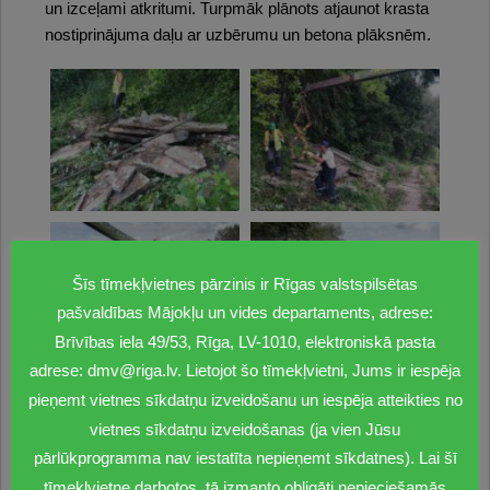
un izceļami atkritumi. Turpmāk plānots atjaunot krasta
nostiprinājuma daļu ar uzbērumu un betona plāksnēm.
Šīs tīmekļvietnes pārzinis ir Rīgas valstspilsētas
pašvaldības Mājokļu un vides departaments, adrese:
Brīvības iela 49/53, Rīga, LV-1010, elektroniskā pasta
adrese: dmv@riga.lv. Lietojot šo tīmekļvietni, Jums ir iespēja
pieņemt vietnes sīkdatņu izveidošanu un iespēja atteikties no
vietnes sīkdatņu izveidošanas (ja vien Jūsu
pārlūkprogramma nav iestatīta nepieņemt sīkdatnes). Lai šī
tīmekļvietne darbotos, tā izmanto obligāti nepieciešamās