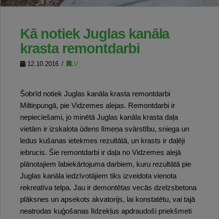
Kā notiek Juglas kanāla
krasta remontdarbi
12.10.2016
LV
Šobrīd notiek Juglas kanāla krasta remontdarbi
Miltiņpungā, pie Vidzemes alejas. Remontdarbi ir
nepieciešami, jo minētā Juglas kanāla krasta daļa
vietām ir izskalota ūdens līmeņa svārstību, sniega un
ledus kušanas ietekmes rezultātā, un krasts ir daļēji
iebrucis. Šie remontdarbi ir daļa no Vidzemes alejā
plānotajiem labiekārtojuma darbiem, kuru rezultātā pie
Juglas kanāla iedzīvotājiem tiks izveidota vienota
rekreatīva telpa. Jau ir demontētas vecās dzelzsbetona
plāksnes un apsekots akvatorijs, lai konstatētu, vai tajā
neatrodas kuģošanas līdzekļus apdraudoši priekšmeti