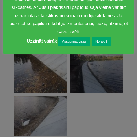
sīkdatnes. Ar Jūsu piekrišanu papildus šajā vietnē var tikt
izmantotas statistikas un sociālo mediju sīkdatnes. Ja
piekrītat šo papildu sīkdatņu izmantošanai, lūdzu, atzīmējiet
savu izvēli:
Uzzināt vairāk
Apstiprināt visas
Noraidīt