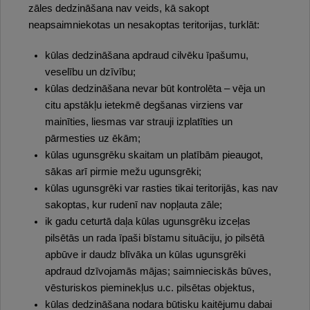
zāles dedzināšana nav veids, kā sakopt
neapsaimniekotas un nesakoptas teritorijas, turklāt:
kūlas dedzināšana apdraud cilvēku īpašumu,
veselību un dzīvību;
kūlas dedzināšana nevar būt kontrolēta – vēja un
citu apstākļu ietekmē degšanas virziens var
mainīties, liesmas var strauji izplatīties un
pārmesties uz ēkām;
kūlas ugunsgrēku skaitam un platībām pieaugot,
sākas arī pirmie mežu ugunsgrēki;
kūlas ugunsgrēki var rasties tikai teritorijās, kas nav
sakoptas, kur rudenī nav nopļauta zāle;
ik gadu ceturtā daļa kūlas ugunsgrēku izceļas
pilsētās un rada īpaši bīstamu situāciju, jo pilsētā
apbūve ir daudz blīvāka un kūlas ugunsgrēki
apdraud dzīvojamās mājas; saimnieciskās būves,
vēsturiskos pieminekļus u.c. pilsētas objektus,
kūlas dedzināšana nodara būtisku kaitējumu dabai