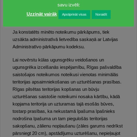
un kultūraugu atliekām;
savu izvēli:
atbildīgajai personai jāveic pasākumi, lai teritorijā
Uzzināt vairāk
Apstiprināt visas
Noraidīt
nenotiktu kūlas vai zāles degšana.
Ja konstatēts minēto noteikumu pārkāpums, tiek
uzsākta administratīvā lietvedība saskaņā ar Latvijas
Administratīvo pārkāpumu kodeksu.
Lai novērstu kūlas ugunsgrēku veidošanos un
ugunsgrēka izcelšanās iespējamību, Rīgas pašvaldība
saistošajos noteikumos noteikusi vienotas minimālās
teritorijas apsaimniekošanas un uzturēšanas prasības.
Rīgas pilsētas teritorijas kopšanas un būvju
uzturēšanas saistošie noteikumi nosaka kārtību, kādā
kopjama teritorija un uzturamas tajā esošās būves,
tostarp prasības, ka nekustamā īpašuma īpašnieks
nodrošina īpašuma un tam piegulošās teritorijas
sakopšanu, zālienu nopļaušanu (zāles garums nedrīkst
pārsniegt 20 cm), apstādījumu uzturēšanu, nepieļaujot