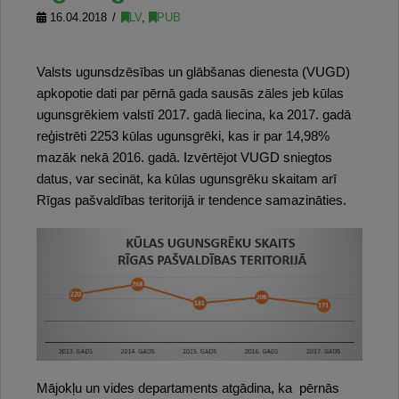
16.04.2018
LV
,
PUB
Valsts ugunsdzēsības un glābšanas dienesta (VUGD)
apkopotie dati par pērnā gada sausās zāles jeb kūlas
ugunsgrēkiem valstī 2017. gadā liecina, ka 2017. gadā
reģistrēti 2253 kūlas ugunsgrēki, kas ir par 14,98%
mazāk nekā 2016. gadā. Izvērtējot VUGD sniegtos
datus, var secināt, ka kūlas ugunsgrēku skaitam arī
Rīgas pašvaldības teritorijā ir tendence samazināties.
Mājokļu un vides departaments atgādina, ka pērnās