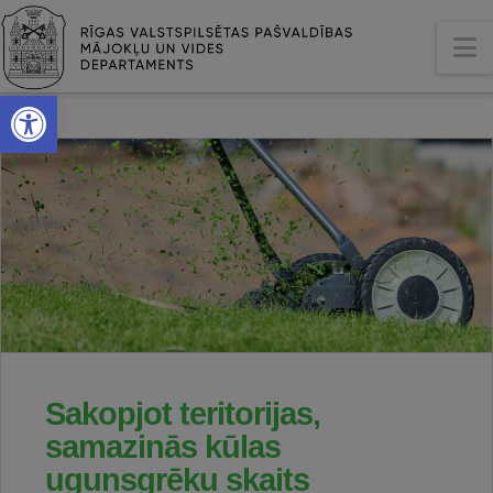
N
Open toolbar
Sakopjot teritorijas,
samazinās kūlas
ugunsgrēku skaits