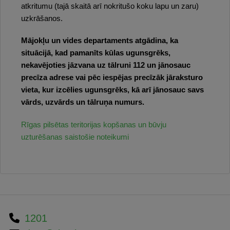
atkritumu (tajā skaitā arī nokritušo koku lapu un zaru)
uzkrāšanos.
Mājokļu un vides departaments atgādina, ka
situācijā, kad pamanīts kūlas ugunsgrēks,
nekavējoties jāzvana uz tālruni 112 un jānosauc
precīza adrese vai pēc iespējas precīzāk jāraksturo
vieta, kur izcēlies ugunsgrēks, kā arī jānosauc savs
vārds, uzvārds un tālruņa numurs.
Rīgas pilsētas teritorijas kopšanas un būvju
uzturēšanas saistošie noteikumi
1201