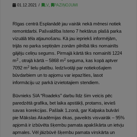
01.12.2021
LV
,
PAZIŅOJUMI
Rīgas centrā Esplanādē jau vairāk nekā mēnesi notiek
remontdarbi. Pašvaldība īsteno 7 hektārus plašā parka
vizuālā tēla atjaunošanu. Kā jau iepriekš informējām,
trijās no parka septiņām zonām pilnībā tiks nomainīts
gājēju celiņu segums. Pirmajā kārtā tiks nomainīti 1224
2
2
m
, otrajā kārtā – 5868 m
seguma, kas kopā aptver
2
7092 m
lielu platību. Iedzīvotāji par notiekošajiem
būvdarbiem un to apjomu var iepazīties, lasot
informāciju uz parkā izvietotajiem stendiem.
Būvnieks SIA “Roadeks” darbu līdz šim veicis pēc
paredzētā grafika, bet laika apstākļi, protams, ievieš
savas korekcijas. Pašlaik 1.zonā, gar Kalpaka bulvāri
pie Mākslas Akadēmijas ēkas, paveikts visvairāk – 95%
apjomā ir izbūvēta šķembu pamata apakškārta un ietvju
apmales. Vēl jāizbūvē šķembu pamata virskārta un