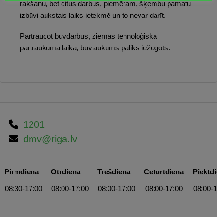
rakšanu, bet citus darbus, piemēram, šķembu pamatu
izbūvi aukstais laiks ietekmē un to nevar darīt.
Pārtraucot būvdarbus, ziemas tehnoloģiskā
pārtraukuma laikā, būvlaukums paliks iežogots.
1201
dmv@riga.lv
Pirmdiena
Otrdiena
Trešdiena
Ceturtdiena
Piektd
08:30-17:00
08:00-17:00
08:00-17:00
08:00-17:00
08:00-1