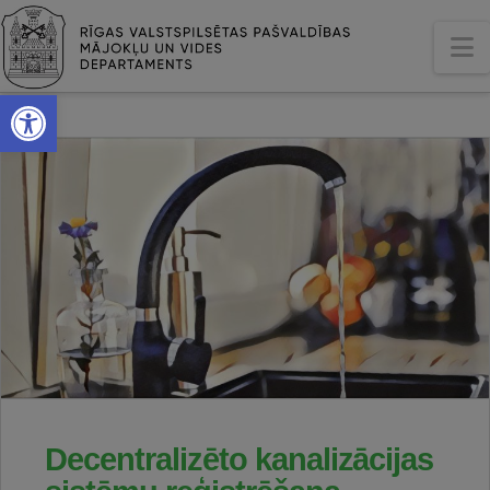
N
Open toolbar
Decentralizēto kanalizācijas