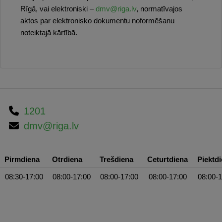
Rīgā, vai elektroniski –
dmv@riga.lv
, normatīvajos
aktos par elektronisko dokumentu noformēšanu
noteiktajā kārtībā.
1201
dmv@riga.lv
Pirmdiena
Otrdiena
Trešdiena
Ceturtdiena
Piektd
08:30-17:00
08:00-17:00
08:00-17:00
08:00-17:00
08:00-1