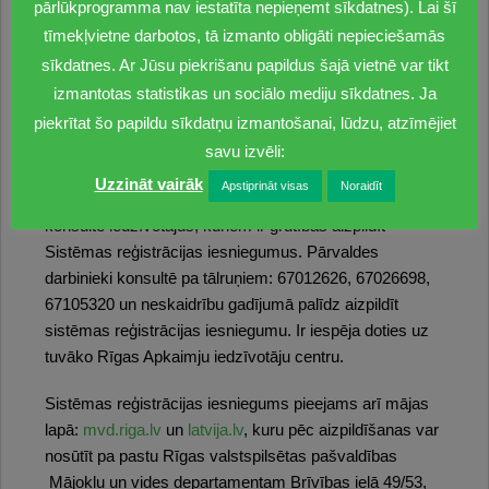
pārlūkprogramma nav iestatīta nepieņemt sīkdatnes). Lai šī
Atkārtoti aicinām īpašniekus sakārtot Sistēmu
tīmekļvietne darbotos, tā izmanto obligāti nepieciešamās
ekspluatāciju atbilstoši normatīvo aktu prasībām un
sīkdatnes. Ar Jūsu piekrišanu papildus šajā vietnē var tikt
iesniegt Departamentā Sistēmas reģistrācijas
izmantotas statistikas un sociālo mediju sīkdatnes. Ja
iesniegumu. Paredzot saistošo noteikumu izpildi, arī
piekrītat šo papildu sīkdatņu izmantošanai, lūdzu, atzīmējiet
turpmāk Departaments veiks Sistēmu apsekošanas
savu izvēli:
nekustamajos īpašumos, novērtējot to tehnisko stāvokli.
Uzzināt vairāk
Apstiprināt visas
Noraidīt
Atgādinām, ka Departamenta speciālisti palīdz un
konsultē iedzīvotājus, kuriem ir grūtības aizpildīt
Sistēmas reģistrācijas iesniegumus. Pārvaldes
darbinieki konsultē pa tālruņiem: 67012626, 67026698,
67105320 un neskaidrību gadījumā palīdz aizpildīt
sistēmas reģistrācijas iesniegumu. Ir iespēja doties uz
tuvāko Rīgas Apkaimju iedzīvotāju centru.
Sistēmas reģistrācijas iesniegums pieejams arī mājas
lapā:
mvd.riga.lv
un
latvija.lv
, kuru pēc aizpildīšanas var
nosūtīt pa pastu Rīgas valstspilsētas pašvaldības
Mājokļu un vides departamentam Brīvības ielā 49/53,