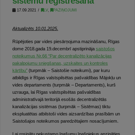
sistēmu reģistrēšana
17.09.2021
LV
,
PAZIŅOJUMI
Aktualizēts 10.01.2025.
Rūpējoties par vides piesārņojuma mazināšanu, Rīgas
dome 2018.gada 19.decembrī apstiprināja
saistošos
noteikumus Nr.66 “Par decentralizēto kanalizācijas
pakalpojumu sniegšanas, uzskaites un kontroles
kārtību”
(turpmāk – Saistošie noteikumi), par kuru
atbildīgs ir Rīgas valstspilsētas pašvaldības Mājokļu un
vides departaments (turpmāk – Departaments), kurš
uzrauga, lai Rīgas valstspilsētas pašvaldības
administratīvajā teritorijā esošās decentralizētās
kanalizācijas sistēmas (turpmāk – Sistēmas) tiktu
ekspluatētas atbilstoši vides aizsardzības prasībām un
Saistošajos noteikumos paredzētajiem nosacījumiem.
Lai rosinātu nekustamo īpašumu īpašniekus apzināties