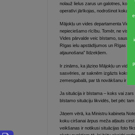
nolauž lielus zarus un galotnes, koki
operatīvi jārīkojas, nodrošinot koka v
e
Mājokļu un vides departamenta Vides p
nepieciešamo rīcību. Tomēr, ne visos
Vides pārvalde veic bīstamo, sauso, 
Rīgas ielu apstādījumos un Rīgas pašv
atjaunošana” līdzekļiem.
p
Ir zināms, ka jāziņo Mājokļu un vides d
sasvēries, ar saknēm izgāzts koks vai 
zemesgabalā, par tā novākšanu ir atb
Ja situācija ir bīstama – koks vai zars
bīstamo situāciju likvidēs, bet pēc t
Jāņem vērā, ka Ministru kabineta Note
koku ciršanai ārpus meža atļauts cirst
veikšanas ir notikusi situācijas foto f