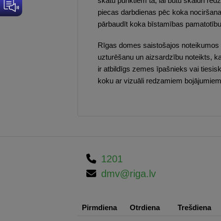
skatu punktiem tā, lai būtu skaidri r
piecas darbdienas pēc koka nociršanas
pārbaudīt koka bīstamības pamatotību
Rīgas domes saistošajos noteikumos „
uzturēšanu un aizsardzību noteikts, ka
ir atbildīgs zemes īpašnieks vai tiesis
koku ar vizuāli redzamiem bojājumiem
1201
dmv@riga.lv
Pirmdiena
Otrdiena
Trešdiena