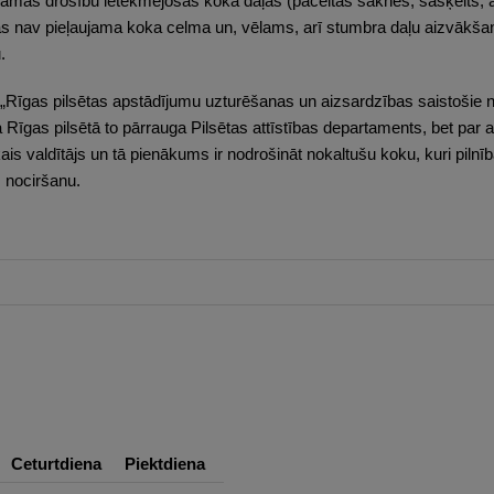
edzamas drošību ietekmējošās koka daļas (paceltas saknes, sašķelts, 
 nav pieļaujama koka celma un, vēlams, arī stumbra daļu aizvākšana,
.
Rīgas pilsētas apstādījumu uzturēšanas un aizsardzības saistošie no
 Rīgas pilsētā to pārrauga Pilsētas attīstības departaments, bet par
kais valdītājs un tā pienākums ir nodrošināt nokaltušu koku, kuri piln
 nociršanu.
Ceturtdiena
Piektdiena