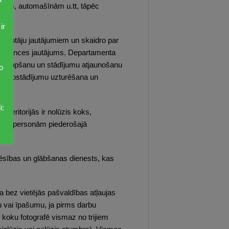
 ēkām, automašīnām u.tt, tāpēc
ir
zīvotāju jautājumiem un skaidro par
ompetences jautājums. Departamenta
mu kopšanu un stādījumu atjaunošanu
o
tas apstādījumu uzturēšana un
i:
 teritorijās ir nolūzis koks,
citām personām piederošajā
dzēsības un glābšanas dienests, kas
 bez vietējās pašvaldības atļaujas
bu vai īpašumu, ja pirms darbu
o koku fotografē vismaz no trijiem