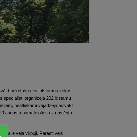
avākt nokritušus vai bīstamus kokus
s speciālisti organizēja 202 bīstamu
ākļiem, neatliekami vajadzēja aizvākt
20.augusta pamatojoties uz noslēgto
okālie vēja virpuļi. Parasti vējš
u