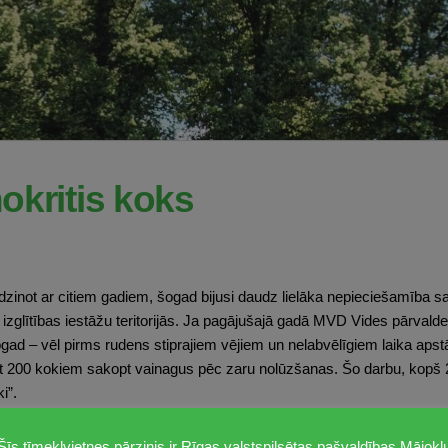
nokritis koks
zinot ar citiem gadiem, šogad bijusi daudz lielāka nepieciešamība s
 izglītības iestāžu teritorijās. Ja pagājušajā gadā MVD Vides pārvalde
gad – vēl pirms rudens stiprajiem vējiem un nelabvēlīgiem laika apst
t 200 kokiem sakopt vainagus pēc zaru nolūzšanas. Šo darbu, kopš 
i”.
labvēlīga, traucēja karstums un postījumus radīja pērkona negaisi un l
Šīs tīmekļvietnes pārzinis ir Rīgas valstspilsētas pašvaldības Mājokļ