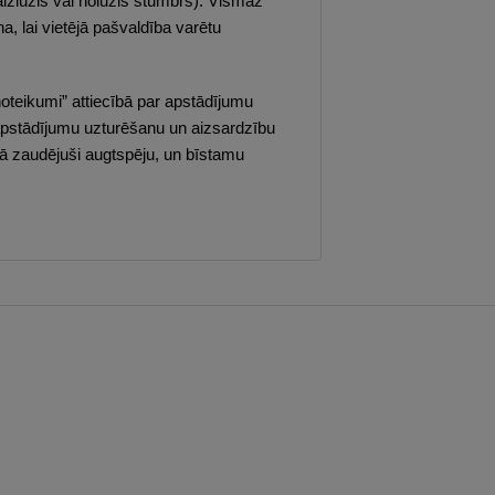
aizlūzis vai nolūzis stumbrs). Vismaz
 lai vietējā pašvaldība varētu
teikumi” attiecībā par apstādījumu
 apstādījumu uzturēšanu un aizsardzību
ībā zaudējuši augtspēju, un bīstamu