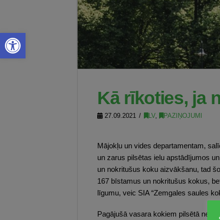
Open toolbar
Kā rīkoties, ja 
27.09.2021
LV
,
PAZIŅOJUMI
Mājokļu un vides departamentam, salīd
un zarus pilsētas ielu apstādījumos un
un nokritušus koku aizvākšanu, tad šo
167 bīstamus un nokritušus kokus, be
līgumu, veic SIA “Zemgales saules kok
Pagājušā vasara kokiem pilsētā nebija 