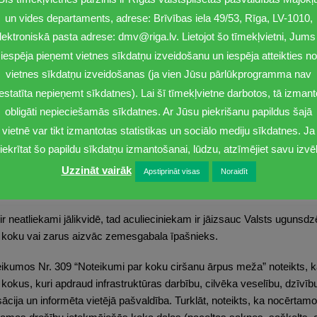
 sasveras vai izgāžas, nosprostojot ielas, piebraucamos ceļus traucē
un vides departaments, adrese: Brīvības iela 49/53, Rīga, LV-1010,
ai zaru aizvākšanu.
lektroniskā pasta adrese: dmv@riga.lv. Lietojot šo tīmekļvietni, Jums 
iespēja pieņemt vietnes sīkdatņu izveidošanu un iespēja atteikties no
ārvalde saņem informāciju par šādām situācijām, kā arī atbild uz ied
 gadījumos atbildība par nokritušajiem kokiem vai zariem ir MVD k
vietnes sīkdatņu izveidošanas (ja vien Jūsu pārlūkprogramma nav
bojāto koku zāģēšanu, tāpat kā koku vainagu kopšanu, jauno stādīju
iestatīta nepieņemt sīkdatnes). Lai šī tīmekļvietne darbotos, tā izmant
aldības izglītības iestāžu teritorijās par budžeta programmas “Pilsē
obligāti nepieciešamās sīkdatnes. Ar Jūsu piekrišanu papildus šajā
vietnē var tikt izmantotas statistikas un sociālo mediju sīkdatnes. Ja
iekrītat šo papildu sīkdatņu izmantošanai, lūdzu, atzīmējiet savu izvēl
epartamenta Vides pārvaldei, ja ielu apstādījumos vai izglītības iestāžu
Uzzināt vairāk
nolūzis vai aizlūzis zars. Bet, ja nolūzušais koks vai zars atrodas 
Apstiprināt visas
Noraidīt
ildīgs zemesgabala īpašnieks.
 ir neatliekami jālikvidē, tad aculieciniekam ir jāizsauc Valsts uguns
am koku vai zarus aizvāc zemesgabala īpašnieks.
ikumos Nr. 309 “Noteikumi par koku ciršanu ārpus meža” noteikts, ka
 kokus, kuri apdraud infrastruktūras darbību, cilvēka veselību, dzīvī
iksācija un informēta vietējā pašvaldība. Turklāt, noteikts, ka nocērtam