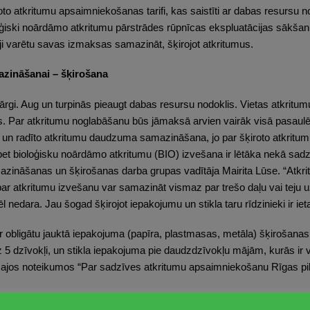
 atkritumu apsaimniekošanas tarifi, kas saistīti ar dabas resursu n
loģiski noārdāmo atkritumu pārstrādes rūpnīcas ekspluatācijas sākšan
tāji varētu savas izmaksas samazināt, šķirojot atkritumus.
azināšanai – šķirošana
ārgi. Aug un turpinās pieaugt dabas resursu nodoklis. Vietas atkritu
s. Par atkritumu noglabāšanu būs jāmaksā arvien vairāk visā pasaulē, n
 un radīto atkritumu daudzuma samazināšana, jo par šķiroto atkritumu
et bioloģisku noārdāmo atkritumu (BIO) izvešana ir lētāka nekā sadz
ināšanas un šķirošanas darba grupas vadītāja Mairita Lūse. “Atkrit
us par atkritumu izvešanu var samazināt vismaz par trešo daļu vai teju
l nedara. Jau šogad šķirojot iepakojumu un stikla taru rīdzinieki ir iet
r obligātu jauktā iepakojuma (papīra, plastmasas, metāla) šķirošanas
5 dzīvokļi, un stikla iepakojuma pie daudzdzīvokļu mājām, kurās ir 
šajos noteikumos “Par sadzīves atkritumu apsaimniekošanu Rīgas pil