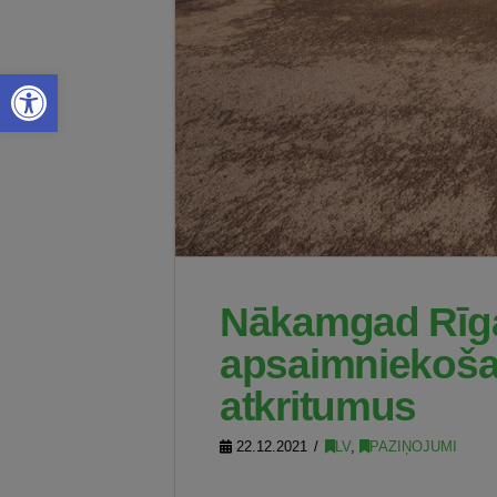
Open toolbar
Nākamgad Rīgā
apsaimniekošan
atkritumus
22.12.2021
LV
,
PAZIŅOJUMI