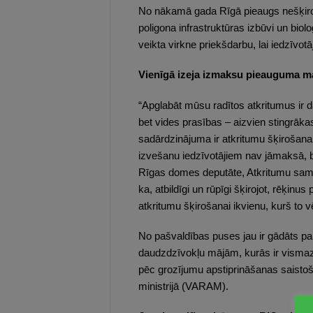
No nākamā gada Rīgā pieaugs nešķiroto
poligona infrastruktūras izbūvi un bio
veikta virkne priekšdarbu, lai iedzīvo
Vienīgā izeja izmaksu pieauguma m
“Apglabāt mūsu radītos atkritumus ir d
bet vides prasības – aizvien stingrāka
sadārdzinājuma ir atkritumu šķirošana
izvešanu iedzīvotājiem nav jāmaksā, b
Rīgas domes deputāte, Atkritumu samaz
ka, atbildīgi un rūpīgi šķirojot, rēķin
atkritumu šķirošanai ikvienu, kurš to vē
No pašvaldības puses jau ir gādāts pa
daudzdzīvokļu mājām, kurās ir vismaz 
pēc grozījumu apstiprināšanas saisto
ministrijā (VARAM).