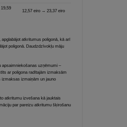
 19,59
12,57 eiro → 23,37 eiro
pglabājot atkritumus poligonā, kā arī
ājot poligonā. Daudzdzīvokļu māju
itumu apsaimniekošanas uzņēmumi –
stīts ar poligona radītajām izmaksām
as izmaksas izmaiņām un jauno
to atkritumu izvešana kā jauktais
rmāciju par pareizu atkritumu šķirošanu