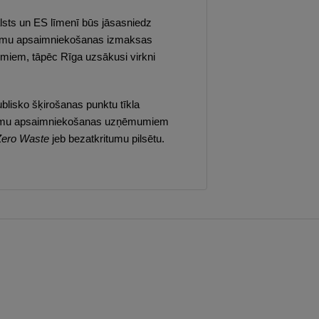
lsts un ES līmenī būs jāsasniedz
ritumu apsaimniekošanas izmaksas
vumiem, tāpēc Rīga uzsākusi virkni
blisko šķirošanas punktu tīkla
ritumu apsaimniekošanas uzņēmumiem
Zero Waste
jeb bezatkritumu pilsētu.