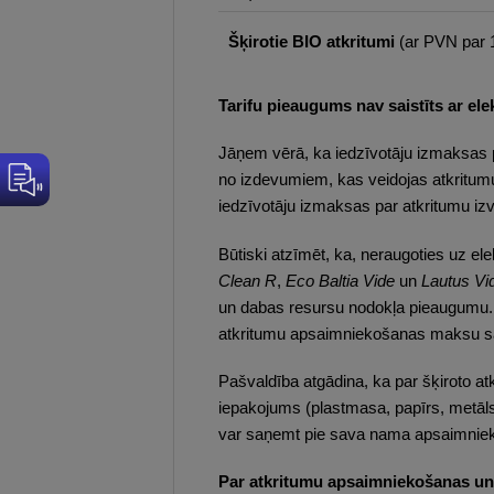
Šķirotie BIO atkritumi
(ar PVN par 
Tarifu pieaugums nav saistīts ar el
Jāņem vērā, ka iedzīvotāju izmaksas p
no izdevumiem, kas veidojas atkritu
iedzīvotāju izmaksas par atkritumu izv
Būtiski atzīmēt, ka, neraugoties uz e
Clean R
,
Eco Baltia Vide
un
Lautus Vi
un dabas resursu nodokļa pieaugumu. 
atkritumu apsaimniekošanas maksu sav
Pašvaldība atgādina, ka par šķiroto a
iepakojums (plastmasa, papīrs, metāls
var saņemt pie sava nama apsaimnieko
Par atkritumu apsaimniekošanas un 