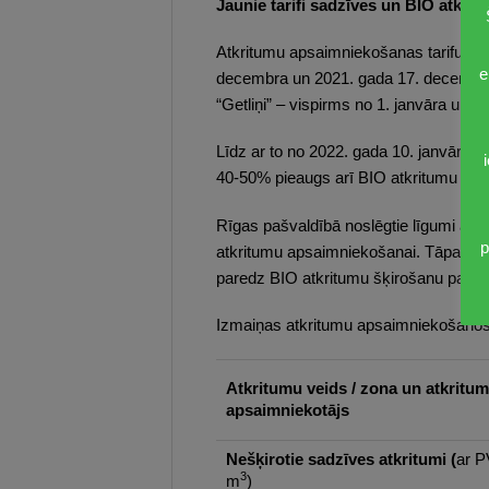
Jaunie tarifi sadzīves un BIO atkrit
Atkritumu apsaimniekošanas tarifu k
e
decembra un 2021. gada 17. decembra 
“Getliņi” – vispirms no 1. janvāra un p
Līdz ar to no 2022. gada 10. janvāra 
40-50% pieaugs arī BIO atkritumu izveš
Rīgas pašvaldībā noslēgtie līgumi ar 
p
atkritumu apsaimniekošanai. Tāpat Rī
paredz BIO atkritumu šķirošanu padarīt
Izmaiņas atkritumu apsaimniekošanos
Atkritumu veids / zona un atkritu
apsaimniekotājs
Nešķirotie sadzīves atkritumi (
ar P
3
m
)