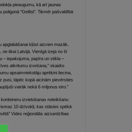
odokļa pieaugumu, kā arī jaunas
u poligonā “Getliņi”. Tikmēr pašvaldībā
mu apglabāšanai kļūst aizvien mazāk,
e tikai Latvijā. Vienīgā izeja no šī
 – iepakojuma, papīra un stikla –
īves atkritumu izvešana,” skaidro
umu apsaimniekotāju aprēķini liecina,
 uz pusi, tāpēc kopā aicinām pievērsties
aupījuši vairāk nekā 6 miljonus eiro.”
 konteineru izvietošanas noteikšanu
vismaz 10 dzīvokļi, kas stāsies spēkā
sētā” Vides reģionālās aizsardzības