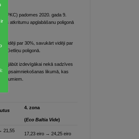
u
as (SPKC) padomes 2020. gada 9.
ir
īves atkritumu apglabāšanu poligonā
 vidēji par 30%, savukārt vidēji par
o
dē Getliņu poligonā.
r ir jābūt izdevīgākai nekā sadzīves
i:
tumu apsaimniekošanas likumā, kas
atkritumiem.
4. zona
utus
(
Eco Baltia Vide
)
→ 21,55
17,23 eiro → 24,25 eiro