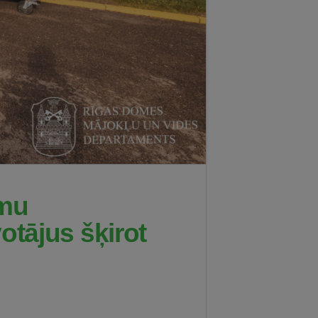
umu
otājus šķirot