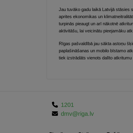
Jau tuvāko gadu laikā Latvijā stāsies
aprites ekonomikas un klimatneitralit
turpinās pieaugt un arī nākotnē atkri
aktivitāšu, lai veicinātu pieejamāku at
Rīgas pašvaldībā jau sākta astoņu šķi
paplašināšanas un mobilo bīstamo at
tiek izstrādāts vienots dalīto atkritumu
1201
dmv@riga.lv