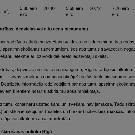
9,36 eiro → 20,40
9,68 eiro → 20,72
7,26 eiro →
3
1 m
)
eiro
eiro
eiro
ektrības, degvielas vai citu cenu pieaugumu
ar sadzīves atkritumu izvešanu veidojas no izdevumiem, kas rodas, a
mu apsaimniekošanas uzņēmumiem, šos atkritumus savācot un nogād
ešanu ietekmē arī dzīvoklī deklarēto iedzīvotāju skaits.
lektrības, degvielas un citu cenu pieaugumu, Rīgā strādājošie atkr
de
, – savas izmaksas nav paaugstinājuši un šis tarifu pieaugums sai
Detalizētu informāciju iedzīvotājiem par atkritumu apsaimniekošan
iem klientiem nosūtīs atkritumu apsaimniekotājs.
tkritumu konteineru uzstādīšanu un izvešanu nav jāmaksā. Tādu šķiro
) un stikla iepakojums (pudeles un burkas) notiek
bez maksas
. Info
tāja vai atkritumu apsaimniekotāja.
šķirošanas politiku Rīgā