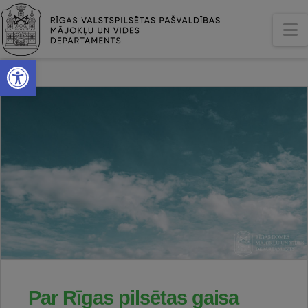
N
Open toolbar
Par Rīgas pilsētas gaisa