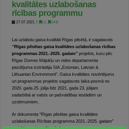
kvalitātes uzlabošanas
rīcības programmu
27.07.2021
LV
,
SAB
Lai uzlabotu gaisa kvalitāti Rīgas pilsētā, ir sagatavots
“
Rīgas pilsētas gaisa kvalitātes uzlabošanas rīcības
programmas 2021.-2025. gadam
”
projekts
,
kuru pēc
Rīgas Domes Mājokļu un vides departamenta
pasūtījuma izstrādāja SIA „Estonian, Latvian &
Lithuanian Environment”. Gaisa kvalitātes novērtējums
un programmas projekts sagatavots laika posmā no
2020. gada 25. jūlija līdz 2021. gada 23. jūlijam
sadarbībā ar valsts un pašvaldības iestādēm un
uzņēmumiem.
Ar dokumenta “Rīgas pilsētas gaisa kvalitātes
uzlabošanas Rīcības programma 2021.-2025. gadam”
projektu var iepazīties
šeit
.