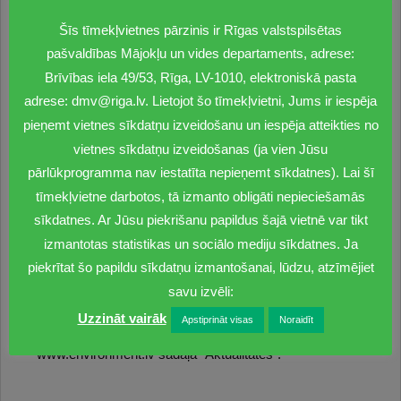
Šīs tīmekļvietnes pārzinis ir Rīgas valstspilsētas
No 2021. gada 26. jūlija līdz 20. augustam
visām
pašvaldības Mājokļu un vides departaments, adrese:
ieinteresētajām pusēm ir iespējams iepazīties ar rīcības
Brīvības iela 49/53, Rīga, LV-1010, elektroniskā pasta
programmas projektu un sniegt savus komentārus un
adrese: dmv@riga.lv. Lietojot šo tīmekļvietni, Jums ir iespēja
priekšlikumus, sūtot tos elektroniski uz e-pastu:
julija@environment.lv
vai
evita.vitola@riga.lv
.
pieņemt vietnes sīkdatņu izveidošanu un iespēja atteikties no
vietnes sīkdatņu izveidošanas (ja vien Jūsu
Aicinām Jūs piedalīties arī “Rīgas pilsētas gaisa
pārlūkprogramma nav iestatīta nepieņemt sīkdatnes). Lai šī
kvalitātes uzlabošanas rīcības programmas
tīmekļvietne darbotos, tā izmanto obligāti nepieciešamās
2021.-2025. gadam
”
projekta sabiedriskās apspriešanas
sīkdatnes. Ar Jūsu piekrišanu papildus šajā vietnē var tikt
sanāksmē, kas notiks neklātienes formā (attālināti)
izmantotas statistikas un sociālo mediju sīkdatnes. Ja
2021. gada 16. augustā plkst. 17.00
. Sanāksmē būs
piekrītat šo papildu sīkdatņu izmantošanai, lūdzu, atzīmējiet
iespējams piedalīties, izmantojot šo
saiti
. Sanāksme
tiks ierakstīta, un ieraksts (t.sk. prezentācija) būs
savu izvēli:
pieejams līdz šī gada 20. augustam SIA “Estonian,
Uzzināt vairāk
Apstiprināt visas
Noraidīt
Latvian & Lithuanian Environment” tīmekļa vietnes
www.environment.lv sadaļā “Aktualitātes”.