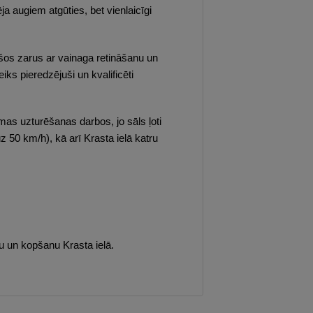
 augiem atgūties, bet vienlaicīgi
šos zarus ar vainaga retināšanu un
 pieredzējuši un kvalificēti
mas uzturēšanas darbos, jo sāls ļoti
 50 km/h), kā arī Krasta ielā katru
u un kopšanu Krasta ielā.