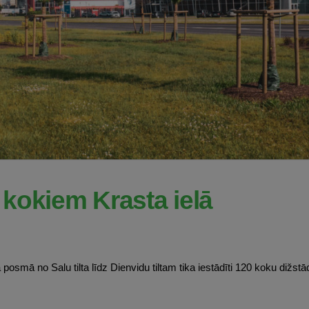
r kokiem Krasta ielā
smā no Salu tilta līdz Dienvidu tiltam tika iestādīti 120 koku dižstād