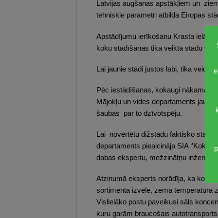
Latvijas augšanas apstākļiem un ziem
tehniskie parametri atbilda Eiropas st
Apstādījumu ierīkošanu Krasta ielā, sa
koku stādīšanas tika veikta stādu vizuā
Lai jaunie stādi justos labi, tika vei
e
Pēc iestādīšanas, kokaugi nākamajā pa
Mājokļu un vides departaments jau ma
šaubas par to dzīvotspēju.
Lai novērtētu dižstādu faktisko stāvo
departaments pieaicināja SIA ‘’Koku eks
p
dabas ekspertu, mežzinātņu inženieri 
Atzinumā eksperts norādīja, ka koku sl
sortimenta izvēle, zema temperatūra z
Vislielāko postu paveikusi sāls konce
kuru garām braucošais autotransports a