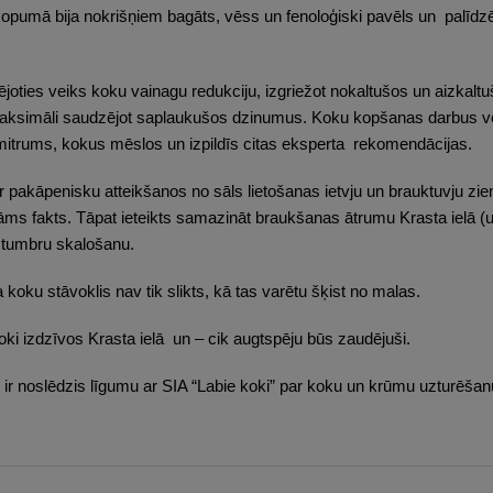
pumā bija nokrišņiem bagāts, vēss un fenoloģiski pavēls un palīdzēja
oties veiks koku vainagu redukciju, izgriežot nokaltušos un aizkaltu
ksimāli saudzējot saplaukušos dzinumus. Koku kopšanas darbus veiks
s mitrums, kokus mēslos un izpildīs citas eksperta rekomendācijas.
pakāpenisku atteikšanos no sāls lietošanas ietvju un brauktuvju zie
āms fakts. Tāpat ieteikts samazināt braukšanas ātrumu Krasta ielā (uz
stumbru skalošanu.
koku stāvoklis nav tik slikts, kā tas varētu šķist no malas.
 koki izdzīvos Krasta ielā un – cik augtspēju būs zaudējuši.
r noslēdzis līgumu ar SIA “Labie koki” par koku un krūmu uzturēšan