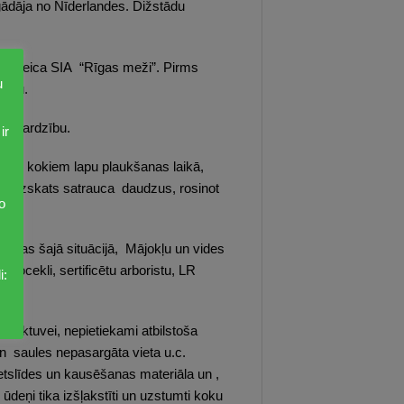
ādāja no Nīderlandes. Dižstādu
ktu, veica SIA “Rīgas meži”. Pirms
u
pēju.
 aizsardzību.
ir
zētu kokiem lapu plaukšanas laikā,
ais izskats satrauca daudzus, rosinot
o
cijas šajā situācijā, Mājokļu un vides
 locekli, sertificētu arboristu, LR
i:
rauktuvei, nepietiekami atbilstoša
n saules nepasargāta vieta u.c.
etslīdes un kausēšanas materiāla un ,
deņi tika izšļakstīti un uzstumti koku