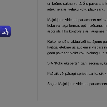
un krūmu sakņu zonā. Šis pavasaris ko
ietekmēja arī vēlāku koku plaukšanu.
Mājokļu un vides departaments nekavēj
koku vainaga formas optimizēšanu, ma
arboristi. Tiks kontrolēts arī augsne
Rekomendēts aktualizēt jautājumu par 
kaitīga ietekme uz augiem ir vispārzin
gadu pavasarī veikt koku vainagu un 
SIA “Koku eksperts” gan secinājis, ka 
Pašlaik vēl pāragri spriest par to, cik
Šogad Mājokļu un vides departaments i