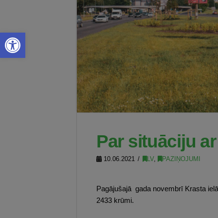
Open toolbar
Par situāciju a
10.06.2021
LV
,
PAZIŅOJUMI
Pagājušajā gada novembrī Krasta ielā po
2433 krūmi.