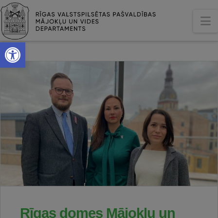
N
Open toolbar
Rīgas domes Mājokļu un