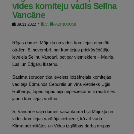
vides komiteju vadīs Selīna
Vancāne
09.11.2022
LV
,
PAZIŅOJUMI
Rīgas domes Mājokļu un vides komitejas deputāti
otrdien, 8. novembrī, par komitejas priekšsēdētāju
ievēlēja Selīnu Vancāni, bet par vietniekiem – Mairitu
Lūsi un Edgaru Ikstenu.
Saeimā šoruden tika ievēlēts līdzšinējais komitejas
vadītājs Edmunds Cepurītis un viņa vietnieks Uģis
Rotbergs, tāpēc tagad bija nepieciešams izraudzīties
jaunu komitejas vadību.
S. Vancāne šajā domes sasaukumā bija Mājokļu un
vides komitejas vadītāja vietniece, kā arī vada
Klimatneitralitātes un Vides izglītības darba grupas.