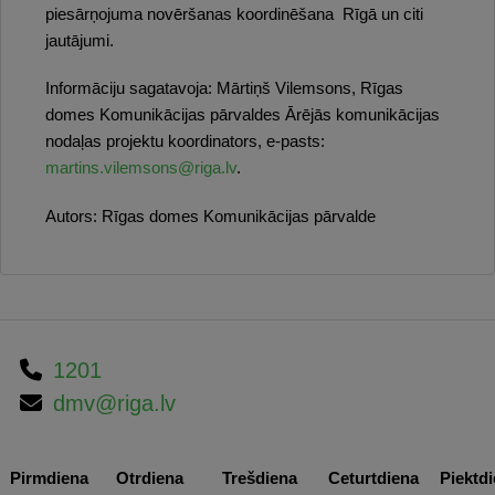
piesārņojuma novēršanas koordinēšana Rīgā un citi
jautājumi.
Informāciju sagatavoja: Mārtiņš Vilemsons, Rīgas
domes Komunikācijas pārvaldes Ārējās komunikācijas
nodaļas projektu koordinators, e-pasts:
martins.vilemsons@riga.lv
.
Autors:
Rīgas domes Komunikācijas pārvalde
1201
dmv@riga.lv
Pirmdiena
Otrdiena
Trešdiena
Ceturtdiena
Piektd