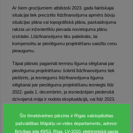
Ar šiem grozījumiem atbilstoši 2023. gada faktiskajai
situācijai tiek precizēts līdzfinansējuma apmērs būvju
situācijas plāna vai topogrāfiskā plāna, paskaidrojuma
raksta un inženiertīklu pievada novietojuma plānu
izstrādei. Līdzfinansējums tiks palielināts, lai
kompensētu ar pieslēgumu projektēšanu saistīto cenu
pieaugumu.
Tāpat plānots pagarināt termiņu līguma slēgšanai par
pieslēguma projektēšanu: šobrīd līdzfinansējums tiek
piešķirts, ja iesniegums līdzfinansējuma līguma
slēgšanai par pieslēguma projektēšanu iesniegts līdz
2022. gada 1. decembrim, ja iesniedzējam piederošā
dzīvojamā māja ir nodota ekspluatācijā, vai līdz 2023.
gada 30. decembrim, ja iesniedzējam piederošā
nekustamā īpašuma sastāvā ir dzīvojamās mājas
Šīs tīmekļvietnes pārzinis ir Rīgas valstspilsētas
jaunbūve, kas ir ierakstīta zemesgrāmatā, un ir spēkā
pašvaldības Mājokļu un vides departaments, adrese:
esoša būvatļauja. Šos termiņus tiek plānots pagarināt
Brīvības iela 49/53, Rīga, LV-1010, elektroniskā pasta