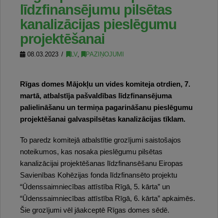
līdzfinansējumu pilsētas
kanalizācijas pieslēgumu
projektēšanai
08.03.2023
LV
,
PAZIŅOJUMI
Rīgas domes Mājokļu un vides komiteja otrdien, 7.
martā, atbalstīja pašvaldības līdzfinansējuma
palielināšanu un termiņa pagarināšanu pieslēgumu
projektēšanai galvaspilsētas kanalizācijas tīklam.
To paredz komitejā atbalstītie grozījumi saistošajos
noteikumos, kas nosaka pieslēgumu pilsētas
kanalizācijai projektēšanas līdzfinansēšanu Eiropas
Savienības Kohēzijas fonda līdzfinansēto projektu
“Ūdenssaimniecības attīstība Rīgā, 5. kārta” un
“Ūdenssaimniecības attīstība Rīgā, 6. kārta” apkaimēs.
Šie grozījumi vēl jāakceptē Rīgas domes sēdē.