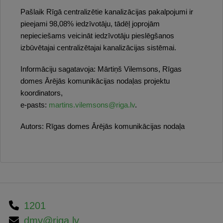
Pašlaik Rīgā centralizētie kanalizācijas pakalpojumi ir
pieejami 98,08% iedzīvotāju, tādēļ joprojām
nepieciešams veicināt iedzīvotāju pieslēgšanos
izbūvētajai centralizētajai kanalizācijas sistēmai.
Informāciju sagatavoja: Mārtiņš Vilemsons, Rīgas
domes Ārējās komunikācijas nodaļas projektu
koordinators,
e-pasts:
martins.vilemsons@riga.lv
.
Autors: Rīgas domes Ārējās komunikācijas nodaļa
1201
dmv@riga.lv