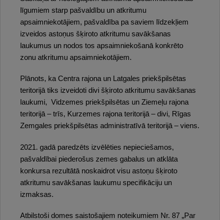
līgumiem starp pašvaldību un atkritumu
apsaimniekotājiem, pašvaldība pa saviem līdzekļiem
izveidos astoņus šķiroto atkritumu savākšanas
laukumus un nodos tos apsaimniekošanā konkrēto
zonu atkritumu apsaimniekotājiem.
Plānots, ka Centra rajona un Latgales priekšpilsētas
teritorijā tiks izveidoti divi šķiroto atkritumu savākšanas
laukumi, Vidzemes priekšpilsētas un Ziemeļu rajona
teritorijā – trīs, Kurzemes rajona teritorijā – divi, Rīgas
Zemgales priekšpilsētas administratīvā teritorijā – viens.
2021. gadā paredzēts izvēlēties nepieciešamos,
pašvaldībai piederošus zemes gabalus un atklāta
konkursa rezultātā noskaidrot visu astoņu šķiroto
atkritumu savākšanas laukumu specifikāciju un
izmaksas.
Atbilstoši domes saistošajiem noteikumiem Nr. 87 „Par