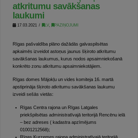
atkritumu savākšanas
laukumi
17.03.2021
LV
,
PAZIŅOJUMI
Rīgas pašvaldība plāno dažādās galvaspilsētas
apkaimēs izveidot astoņus jaunus šķiroto atkritumu
savākšanas laukumus, kurus nodos apsaimniekošanā
konkrēto zonu atkritumu apsaimniekotājiem.
Rīgas domes Mājokļu un vides komiteja 16. martā
apstiprināja šķiroto atkritumu savākšanas laukumu
izveidi sešās vietās:
Rīgas Centra rajona un Rīgas Latgales
priekšpilsētas administratīvajā teritorijā Rencēnu ielā
– bez adreses ( kadastra apzīmējums
01001212568);
Rīgas Kurzemes rajona administratīvajā teritorijā