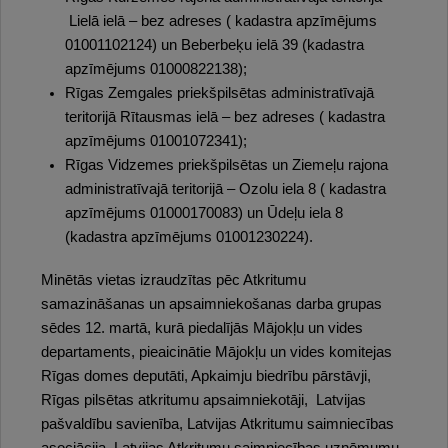
Lielā ielā – bez adreses ( kadastra apzīmējums
01001102124) un Beberbeķu ielā 39 (kadastra
apzīmējums 01000822138);
Rīgas Zemgales priekšpilsētas administratīvajā
teritorijā Rītausmas ielā – bez adreses ( kadastra
apzīmējums 01001072341);
Rīgas Vidzemes priekšpilsētas un Ziemeļu rajona
administratīvajā teritorijā – Ozolu iela 8 ( kadastra
apzīmējums 01000170083) un Ūdeļu iela 8
(kadastra apzīmējums 01001230224).
Minētās vietas izraudzītas pēc Atkritumu
samazināšanas un apsaimniekošanas darba grupas
sēdes 12. martā, kurā piedalījās Mājokļu un vides
departaments, pieaicinātie Mājokļu un vides komitejas
Rīgas domes deputāti, Apkaimju biedrību pārstāvji,
Rīgas pilsētas atkritumu apsaimniekotāji, Latvijas
pašvaldību savienība, Latvijas Atkritumu saimniecības