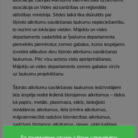
asociācija, Latvijas Atkritumu saimniecības uzņēmumu
asociācija un Vides aizsardzības un reģionālās
attīstības ministrija. Sēdes laikā tika diskutēts par
šķiroto atkritumu savākšanas laukumu nepieciešamību,
to nozīmi un lokācijas vietām. Mājokļu un vides
departaments sadarbībā ar Īpašuma departamenta
piemeklēs piemērotus zemes gabalus, kuros iespējams
izveidot atlikušos divu šķiroto atkritumu savākšanas
laukumus. Pēc visu astoņu vietu apstiprināšanas,
Mājokļu un vides departaments zemes gabalus virzīs
uz laukumu projektēšanu.
Šķiroto atkritumu savākšanas laukumos iedzīvotājiem
būs iespēja nodot ikdienā šķirojamos atkritumus – tādus
kā papīrs, metāls, plastmasa, stikls, bioloģiski
norādāmos atkritumus, liela izmēra atkritumus,
mājsaimniecībā radušos būvniecības atkritumus,
sadzīves bīstamos atkritumus, riepas, videi kaitīgas
preces, kā arī, sākot vismaz no 2025. gadu, arī tekstila
Šīs tīmekļvietnes pārzinis ir Rīgas valstspilsētas