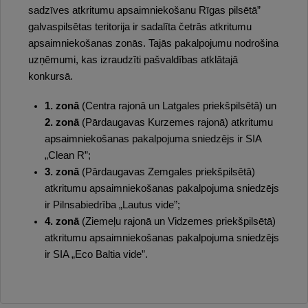
sadzīves atkritumu apsaimniekošanu Rīgas pilsētā”
galvaspilsētas teritorija ir sadalīta četrās atkritumu
apsaimniekošanas zonās. Tajās pakalpojumu nodrošina
uzņēmumi, kas izraudzīti pašvaldības atklātajā
konkursā.
1. zonā
(Centra rajonā un Latgales priekšpilsētā) un
2. zonā
(Pārdaugavas Kurzemes rajonā) atkritumu
apsaimniekošanas pakalpojuma sniedzējs ir SIA
„Clean R”;
3. zonā
(Pārdaugavas Zemgales priekšpilsētā)
atkritumu apsaimniekošanas pakalpojuma sniedzējs
ir Pilnsabiedrība „Lautus vide”;
4. zonā
(Ziemeļu rajonā un Vidzemes priekšpilsētā)
atkritumu apsaimniekošanas pakalpojuma sniedzējs
ir SIA „Eco Baltia vide”.